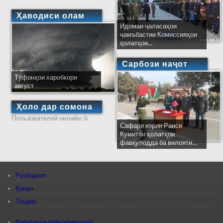
Ҳаводиси олам
Идомаи ҷаласаҳои
ҷамъбастии Комиссияҳои
ҳолатҳои...
Сарбози наҷот
Тӯфонҳои харобкори
август
Ҳоло дар сомона
Пользователей онлайн: 0.
Сафари кории Раиси
Кумитаи ҳолатҳои
фавқулодда ба вилояти...
Роҳбарият
Қонун
Таърих
Робитаҳои байналмилалӣ