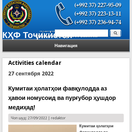
Поиск
КҲФ Тоҷикистон
Форма поиска
Навигация
Activities calendar
27 сентября 2022
Кумитаи ҳолатҳои фавқулодда аз
ҳавои номусоид ва пурғубор ҳушдор
медиҳад!
Чоп шуд: 27/09/2022 |
redaktor
К
умитаи ҳолатҳои