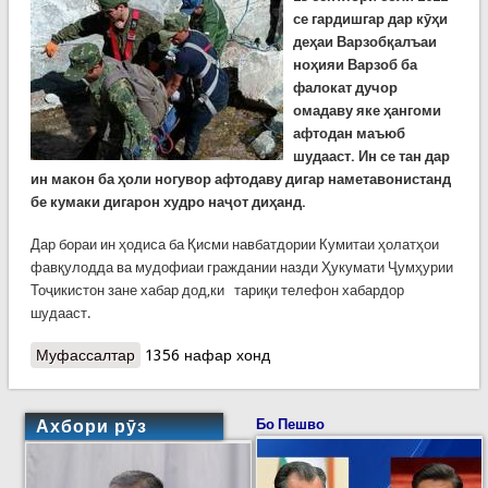
се гардишгар дар кӯҳи
деҳаи Варзобқалъаи
ноҳияи Варзоб ба
фалокат дучор
омадаву яке ҳангоми
афтодан маъюб
шудааст. Ин се тан дар
ин макон ба ҳоли ногувор афтодаву дигар наметавонистанд
бе кумаки дигарон худро наҷот диҳанд.
Дар бораи ин ҳодиса ба Қисми навбатдории Кумитаи ҳолатҳои
фавқулодда ва мудофиаи граждании назди Ҳукумати Ҷумҳурии
Тоҷикистон зане хабар дод,ки тариқи телефон хабардор
шудааст.
Муфассалтар
о Наҷоти се кӯҳгарде, ки дар кӯҳҳои
1356 нафар хонд
Варзобқалъа дучори фалокат шуда буданд
Ахбори рӯз
Бо Пешво