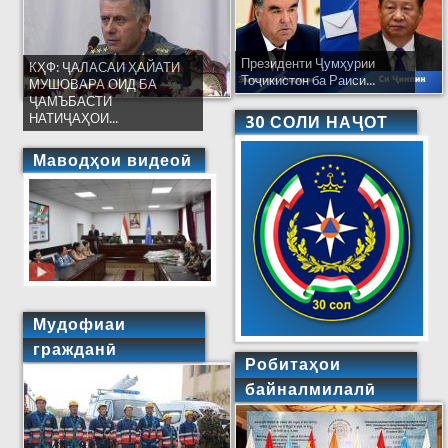
Президенти Ҷумҳурии
КҲФ: ҶАЛАСАИ ҲАЙАТИ
Тоҷикистон ба Раиси...
МУШОВАРА ОИД БА
ҶАМЪБАСТИ
НАТИҶАҲОИ...
30 СОЛИ НАҶОТ
Маводҳои видеоӣ
Мудофиаи
гражданӣ
Робитаҳои
байналмилалӣ