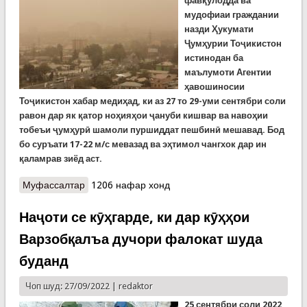
фавқулодда ва
мудофиаи граждании
назди Ҳукумати
Ҷумҳурии Тоҷикистон
истинодан ба
маълумоти Агентии
ҳавошиносии
Тоҷикистон хабар медиҳад, ки аз 27 то 29-уми сентябри соли
равон дар як қатор ноҳияҳои ҷануби кишвар ва навоҳии
тобеъи ҷумҳурӣ шамоли пуршиддат пешбинӣ мешавад. Бод
бо суръати 17-22 м/с мевазад ва эҳтимол чангхок дар ин
қаламрав зиёд аст.
Муфассалтар
о Кумитаи ҳолатҳои фавқулодда аз ҳавои
1206 нафар хонд
номусоид ва пурғубор ҳушдор медиҳад!
Наҷоти се кӯҳгарде, ки дар кӯҳҳои
Варзобқалъа дучори фалокат шуда
буданд
Чоп шуд: 27/09/2022 |
redaktor
25 с
ентябри соли 2022