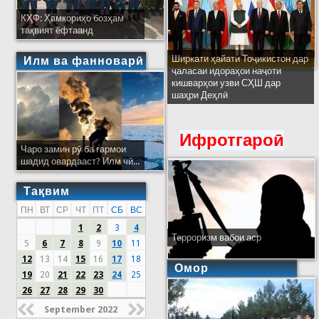
КҲФ: Ҳамкориҳо бозҳам
тақвият ёфтаанд
Ширкати ҳайати Тоҷикистон дар
Илм ва фанноварӣ
ҷаласаи идораҳои наҷоти
кишварҳои узви СҲШ дар
шаҳри Деҳлӣ
Ифротгароӣ
Чаро замин рӯ ба гармои
шадид овардааст? Илм чӣ...
Тақвим
ПН
ВТ
СР
ЧТ
ПТ
СБ
ВС
1
2
3
4
Терроризм вабои аср
5
6
7
8
9
10
11
12
13
14
15
16
17
18
Омор
19
20
21
22
23
24
25
26
27
28
29
30
September 2022