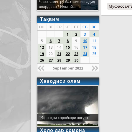
Чаро замин рӯ ба гармои шадид
Муфассалт
овардааст? Илм чӣ...
Тақвим
ПН
ВТ
СР
ЧТ
ПТ
СБ
ВС
1
2
3
4
5
6
7
8
9
10
11
12
13
14
15
16
17
18
19
20
21
22
23
24
25
26
27
28
29
30
September 2022
Ҳаводиси олам
Тӯфонҳои харобкори август
Ҳоло дар сомона