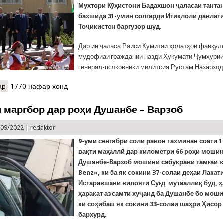
Мухтори Кӯҳистони Бадахшон ҷаласаи танта
бахшида 31-умин солгарди Итиқлоли давлат
Тоҷикистон баргузор шуд.
Дар ин ҷаласа Раиси Кумитаи ҳолатҳои фавқул
мудофиаи граждании назди Ҳукумати Ҷумҳурии
генерал-полковники милитсия Рустам Назарзода
ар
о Ширкати генерал – полковник Назарзода дар ҷаласаи тантана
1770 нафар хонд
давлатии Тоҷикистон
 маргбор дар роҳи Душанбе – Варзоб
/09/2022 |
redaktor
9-уми
сентябри соли равон тахминан соати 1
вақти маҳаллӣ дар километри 66 роҳи моши
Душанбе-Варзоб мошини сабукрави тамғаи
Benz»,
ки ба як сокини 37-солаи деҳаи Лакат
Истаравшани вилояти Суғд мутааллиқ буд, 
ҳаракат аз самти хуҷанд ба Душанбе бо мош
ки соҳибаш як сокини 33-солаи шаҳри Ҳисор 
бархурд.