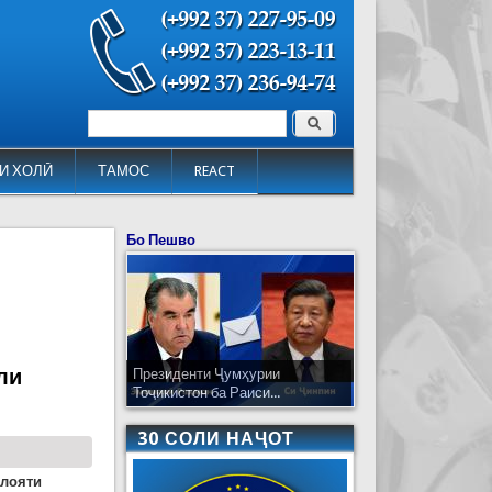
Поиск
Форма поиска
И ХОЛӢ
ТАМОС
REACT
Бо Пешво
ли
Президенти Ҷумҳурии
Тоҷикистон ба Раиси...
30 СОЛИ НАҶОТ
илояти