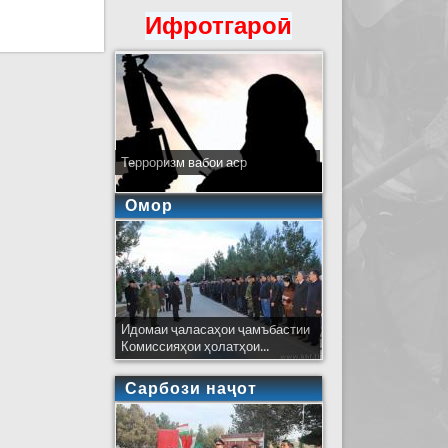
Ифротгароӣ
Терроризм вабои аср
Омор
Идомаи ҷаласаҳои ҷамъбастии
Комиссияҳои ҳолатҳои...
Сарбози наҷот