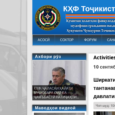
КҲФ Тоҷикис
АСОСӢ
СОХТОР
ФОРУМ
САН
Ахбори рӯз
Activiti
10 сентя
Ширкати
тантана
КҲФ: ҶАЛАСАИ ҲАЙАТИ
МУШОВАРА ОИД БА
давлати
ҶАМЪБАСТИ НАТИҶАҲОИ...
Чоп шуд: 10
Маводҳои видеоӣ