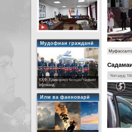
Мудофиаи гражданӣ
Муфассалт
Садамаи
Чоп шуд: 10
КҲФ: Ҳамкориҳо бозҳам тақвият
ёфтаанд
Илм ва фанноварӣ