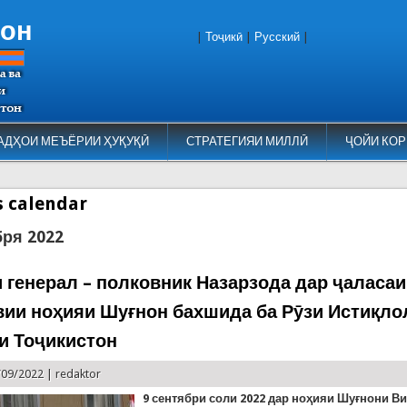
тон
|
Тоҷикӣ
|
Русский
|
АДҲОИ МЕЪЁРИИ ҲУҚУҚӢ
СТРАТЕГИЯИ МИЛЛӢ
ҶОЙИ КОР
es calendar
бря 2022
 генерал – полковник Назарзода дар ҷаласаи
вии ноҳияи Шуғнон бахшида ба Рӯзи Истиқло
и Тоҷикистон
/09/2022 |
redaktor
9 сентябр
и соли 2022 дар ноҳияи Шуғнони В