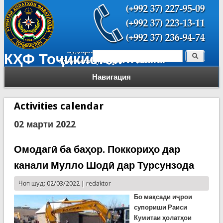
Поиск
КҲФ Тоҷикистон
Форма поиска
Навигация
Activities calendar
02 марти 2022
Омодагӣ ба баҳор. Поккориҳо дар
канали Мулло Шодӣ дар Турсунзода
Чоп шуд: 02/03/2022 |
redaktor
Бо мақсади иҷрои
супориши Раиси
Кумитаи ҳолатҳои