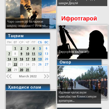
шаҳри Деҳлӣ
Ифротгароӣ
Чаро замин рӯ ба гармои
шадид овардааст? Илм чӣ...
Тақвим
ПН
ВТ
СР
ЧТ
ПТ
СБ
ВС
1
2
3
4
5
6
Терроризм вабои аср
7
8
9
10
11
12
13
14
15
16
17
18
19
20
Омор
21
22
23
24
25
26
27
28
29
30
31
March 2022
Ҳаводиси олам
Идомаи ҷаласаҳои
ҷамъбастии Комиссияҳои
ҳолатҳои...