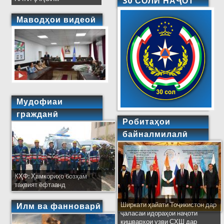
30 СОЛИ НАҶОТ
Маводҳои видеоӣ
Мудофиаи
гражданӣ
Робитаҳои
байналмилалӣ
КҲФ: Ҳамкориҳо бозҳам
тақвият ёфтаанд
Ширкати ҳайати Тоҷикистон дар
Илм ва фанноварӣ
ҷаласаи идораҳои наҷоти
кишварҳои узви СҲШ дар