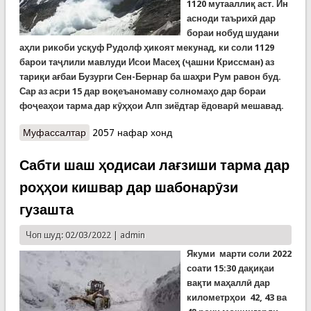
1120 мутааллиқ аст. Ин
асноди таърихӣ дар
бораи нобуд шудани
аҳли рикоби усқуф Рудолф ҳикоят мекунад, ки соли 1129
барои таҷлили мавлуди Исои Масеҳ (ҷашни Криссман) аз
тариқи ағбаи Бузурги Сен-Бернар ба шаҳри Рум равон буд.
Сар аз асри 15 дар воқеъаномаву солномаҳо дар бораи
фоҷеаҳои тарма дар кӯҳҳои Алп зиёдтар ёдоварӣ мешавад.
Муфассалтар
о Тарма дар осори хаттии бостон
2057 нафар хонд
Сабти шаш ҳодисаи лағзиши тарма дар
роҳҳои кишвар дар шабонарӯзи
гузашта
Чоп шуд: 02/03/2022 |
admin
Якуми марти соли 2022
соати 15:30 дақиқаи
вақти маҳаллӣ дар
километрҳои
42, 43
ва