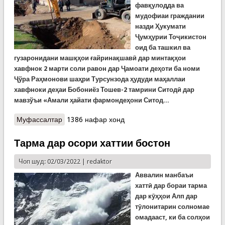
фавқулодда ва
мудофиаи граждании
назди Ҳукумати
Ҷумҳурии Тоҷикистон
оид ба ташкил ва
гузаронидани машқҳои
ғ
айринақшавӣ дар минтақҳои
хавфнок 2 марти соли равон дар
Ҷамоати деҳоти ба номи
Ҷўра Раҳмонови шаҳри Турсунзода ҳудуди маҳаллаи
хавфноки деҳаи Бобониёз Тошев-2 тамрини Ситодӣ дар
мавзўъи «Амали ҳайати фармондеҳони Ситод...
Муфассалтар
о Омодагӣ ба баҳор. Поккориҳо дар канали
1386 нафар хонд
Мулло Шодӣ дар Турсунзода
Тарма дар осори хаттии бостон
Чоп шуд: 02/03/2022 |
redaktor
Аввалин манбаъи
хаттӣ дар бораи тарма
дар кӯҳҳои Алп дар
тӯлонитарин солномае
омадааст, ки ба солҳои