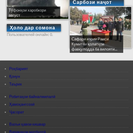
Сарбози наҷот
Тӯфонҳои харобкори
август
Ҳоло дар сомона
Пользователей онлайн: 0.
Сафари кории Раиси
Кумитаи ҳолатҳои
фавқулодда ба вилояти...
Роҳбарият
Қонун
Таърих
Робитаҳои байналмилалӣ
Ҳамоҳангсозӣ
Ҷасорат
Вазъи ҳавои кишвар
Варақаҳои матбуотӣ