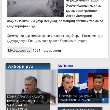
48
роҳи мошингарди
Хоруғ-Ишкошим, ки аз
қаламрави ҷамоати
Аскар Замирови
ноҳияи Ишкошим убур мекунад, се маврид лағзиши тарма ба
қайд гирифта шуд.
Ҳаммчунин дар километрҳои 7, 8 ва 24 роҳи Хоруғ-Ишкошим, дар
ҳудуди деҳаи Пиш, ҷамоати деҳоти Ғарибшоҳи ноҳияи
Муфассалтар
о Сабти шаш ҳодисаи лағзиши тарма дар роҳҳои
1631 нафар хонд
кишвар дар шабонарӯзи гузашта
Ахбори рӯз
Бо Пешво
Президенти Ҷумҳурии
КҲФ: ҶАЛАСАИ ҲАЙАТИ
Тоҷикистон ба Раиси...
МУШОВАРА ОИД БА
ҶАМЪБАСТИ
НАТИҶАҲОИ...