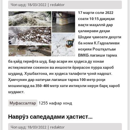
Чоп шуд: 18/03/2022 |
redaktor
17 марти соли 2022
соати 10:15 дақиқаи
вақти маҳаллӣ дар
қаламрави деҳаи
Шодии ҷамоати деҳоти
ба номи К.Гадоалиеви
ноҳияи Роштқалъаи
ВМКБ лағзиши тарма
ба қайд гирифта шуд. Бар асари ин ҳодиса ду хонаи
истиқоматии сокинон ва иншооти ёрирасон пурра хароб
шуданд. Хушбахтона, ин ҳодиса талафоти ҷонӣ надошт.
Ҳамчунин дар натиҷаи лағзиши тарма 100 метр роҳи
мошингард ва 350-400 метр хати интиқоли неруи барқ хароб
шудааст.
Муфассалтар
о Рӯйдодҳои рӯзи гузашта. Тармаву селҳо ва
1255 нафар хонд
ярчи харобкор дар Роштқалъа, Шуғнон,
Панҷекат ва чанд роҳи то кунун баста дар
Наврӯз сапедадами ҳастист...
қаламрави кишвар
Чоп шуд: 18/03/2022 |
redaktor