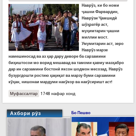
Наврўз, ки бо номи
ҷашни Фарвардин,
Наврӯзи Ҷамшедӣ
шўҳратёр аст,
муҳимтарин ҷашни
миллии мост.
Умумитарин аст, зеро
Наврўз марзе
намешиносад ва аз ҳар дару деворе ба сарзамини
биҳиштосои мо ворид мешавад ва тамоми қавму мазҳабро
дар ин сарзамини бостонӣ яксон шодмон месозад. Наврўз
бузургдошти ростию ҳақиқат ва марзу буми сарзамини
кўҳан, нишонаи мардуми накўкор ва накўсиришт аст!
Муфассалтар
о Наврӯз сапедадами ҳастист...
1748 нафар хонд
Ахбори рӯз
Бо Пешво