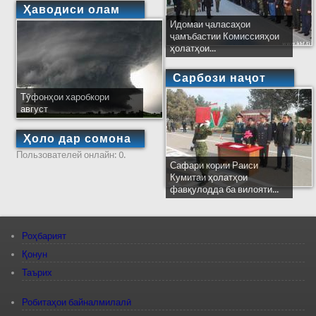
Ҳаводиси олам
Идомаи ҷаласаҳои
ҷамъбастии Комиссияҳои
ҳолатҳои...
Сарбози наҷот
Тӯфонҳои харобкори
август
Ҳоло дар сомона
Пользователей онлайн: 0.
Сафари кории Раиси
Кумитаи ҳолатҳои
фавқулодда ба вилояти...
Роҳбарият
Қонун
Таърих
Робитаҳои байналмилалӣ