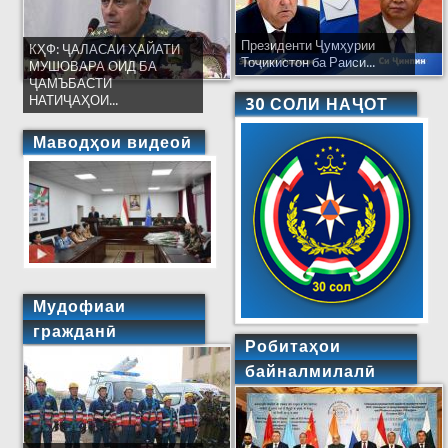
Президенти Ҷумҳурии
КҲФ: ҶАЛАСАИ ҲАЙАТИ
Тоҷикистон ба Раиси...
МУШОВАРА ОИД БА
ҶАМЪБАСТИ
НАТИҶАҲОИ...
30 СОЛИ НАҶОТ
Маводҳои видеоӣ
Мудофиаи
гражданӣ
Робитаҳои
байналмилалӣ