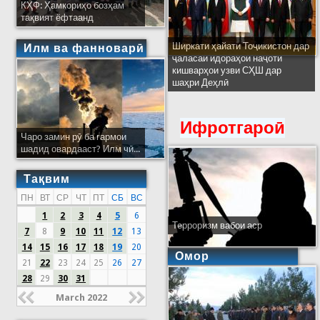
КҲФ: Ҳамкориҳо бозҳам
тақвият ёфтаанд
Ширкати ҳайати Тоҷикистон дар
Илм ва фанноварӣ
ҷаласаи идораҳои наҷоти
кишварҳои узви СҲШ дар
шаҳри Деҳлӣ
Ифротгароӣ
Чаро замин рӯ ба гармои
шадид овардааст? Илм чӣ...
Тақвим
ПН
ВТ
СР
ЧТ
ПТ
СБ
ВС
1
2
3
4
5
6
Терроризм вабои аср
7
8
9
10
11
12
13
14
15
16
17
18
19
20
Омор
21
22
23
24
25
26
27
28
29
30
31
March 2022