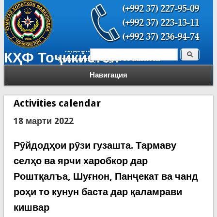
Поиск
КҲФ Тоҷикистон
Форма поиска
Навигация
Activities calendar
18 марти 2022
Рӯйдодҳои рӯзи гузашта. Тармаву
селҳо ва ярчи харобкор дар
Роштқалъа, Шуғнон, Панҷекат ва чанд
роҳи то кунун баста дар қаламрави
кишвар