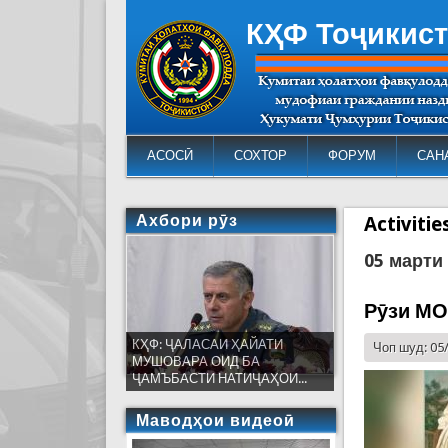
КҲФ Тоҷикис
АСОСӢ
СОХТОР
ФОРУМ
САН
Ахбори рӯз
Activiti
05 марти
Рӯзи МО
КҲФ: ҶАЛАСАИ ҲАЙАТИ
Чоп шуд: 05
МУШОВАРА ОИД БА
ҶАМЪБАСТИ НАТИҶАҲОИ...
Маводҳои видеоӣ