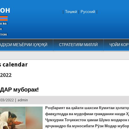
тон
|
Тоҷикӣ
|
Русский
|
АДҲОИ МЕЪЁРИИ ҲУҚУҚӢ
СТРАТЕГИЯИ МИЛЛӢ
ҶОЙИ КОР
es calendar
 2022
ДАР муборак!
/03/2022 |
admin
Р
оҳбарият ва ҳайати шахсии Кумитаи ҳолатҳ
фавқулодда ва мудофиаи граждании назди 
Ҷумҳурии Тоҷикистон ҳамаи Шумо модарон 
арҷмандро ба муносибати Рӯзи Модар мубо