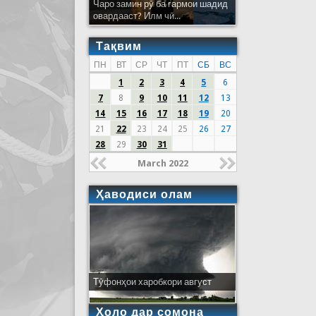
Чаро замин рӯ ба гармои шадид
овардааст? Илм чӣ...
Тақвим
ПН
ВТ
СР
ЧТ
ПТ
СБ
ВС
1
2
3
4
5
6
7
8
9
10
11
12
13
14
15
16
17
18
19
20
21
22
23
24
25
26
27
28
29
30
31
March 2022
Ҳаводиси олам
Тӯфонҳои харобкори август
Ҳоло дар сомона