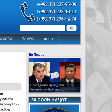
Поиск
Форма поиска
И ХОЛӢ
ТАМОС
REACT
Бо Пешво
Президенти Ҷумҳурии
Тоҷикистон ба Раиси...
ои
Ҳукумати
30 СОЛИ НАҶОТ
ва бонувони
ракбод