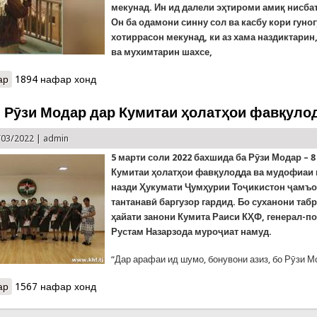
мекунад. Ин ид далели эҳтироми амиқ нисба
Он ба одамони синну сол ва касбу кори гуно
хотиррасон мекунад, ки аз хама наздиктарин
ва мухимтарин шахсе,
ар
о Рӯзи МОДАР муборак!
1894 нафар хонд
 Рӯзи Модар дар Кумитаи ҳолатҳои фавқуло
/03/2022 |
admin
5 марти соли 2022 бахшида ба Рӯзи Модар – 8
Кумитаи ҳолатҳои фавқулодда ва мудофиаи
назди Ҳукумати Ҷумҳурии Тоҷикистон ҷамъ
тантанавӣ баргузор гардид. Бо суханони таб
ҳайати занони
Кумита Раиси КҲФ, генерал-п
Рустам Назарзода муроҷиат намуд.
“Дар арафаи ид шумо, бонувони азиз, бо Рӯзи М
ар
о Таҷлиди Рӯзи Модар дар Кумитаи ҳолатҳои фавқулодда
1567 нафар хонд