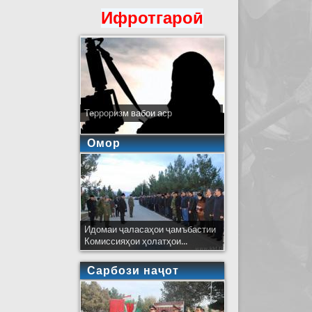
Ифротгароӣ
Терроризм вабои аср
Омор
Идомаи ҷаласаҳои ҷамъбастии
Комиссияҳои ҳолатҳои...
Сарбози наҷот