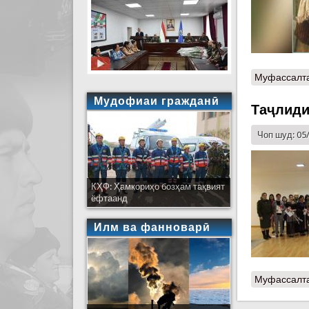
Муфассалт
Мудофиаи гражданӣ
Таҷлиди
Чоп шуд: 05
КҲФ: Ҳамкориҳо бозҳам тақвият
ёфтаанд
Илм ва фанноварӣ
Муфассалт