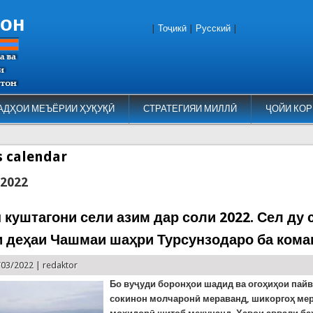
тон
|
Тоҷикӣ
|
Русский
|
АДҲОИ МЕЪЁРИИ ҲУҚУҚӢ
СТРАТЕГИЯИ МИЛЛӢ
ҶОЙИ КОР
es calendar
 2022
 куштагони сели азим дар соли 2022. Сел ду 
и деҳаи Чашмаи шаҳри Турсунзодаро ба ком
/03/2022 |
redaktor
Бо вуҷуди боронҳои шадид ва огоҳиҳои пайв
сокинон молчаронӣ мераванд, шикоргоҳ мер