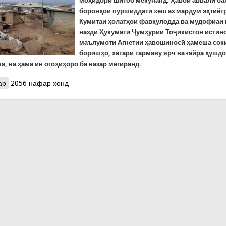
моҳидорӣ шитоб мекунанд. Ҳавои аввали ба
боронҳои пуршиддати хеш аз мардум эҳтиёт
Кумитаи ҳолатҳои фавқулодда ва мудофиаи
назди Ҳукумати Ҷумҳурии Тоҷикистон истин
маълумоти Агнетии ҳавошиносӣ ҳамеша сок
боришҳо, хатари тармаву ярч ва ғайра ҳушд
, на ҳама ин огоҳиҳоро ба назар мегиранд.
ар
о Аввалин куштагони сели азим дар соли 2022. Сел ду сокини 1
2056 нафар хонд
комаш кашид