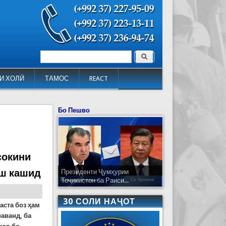
Поиск
Форма поиска
И ХОЛӢ
ТАМОС
REACT
Бо Пешво
сокини
аш кашид
Президенти Ҷумҳурии
Тоҷикистон ба Раиси...
30 СОЛИ НАҶОТ
аста боз ҳам
аванд, ба