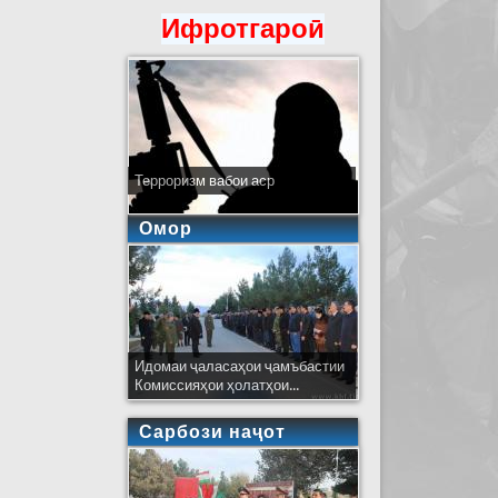
Ифротгароӣ
Терроризм вабои аср
Омор
Идомаи ҷаласаҳои ҷамъбастии
Комиссияҳои ҳолатҳои...
Сарбози наҷот