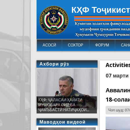
КҲФ Тоҷикис
АСОСӢ
СОХТОР
ФОРУМ
САН
Ахбори рӯз
Activiti
07 марти
Аввалин
18-сола
КҲФ: ҶАЛАСАИ ҲАЙАТИ
МУШОВАРА ОИД БА
ҶАМЪБАСТИ НАТИҶАҲОИ...
Чоп шуд: 07
Маводҳои видеоӣ