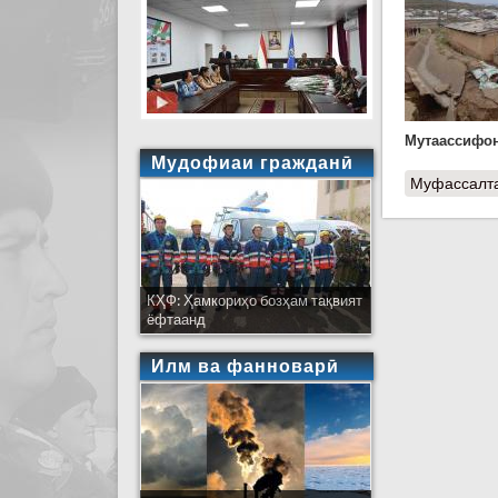
Мутаассифона
Мудофиаи гражданӣ
Муфассалт
КҲФ: Ҳамкориҳо бозҳам тақвият
ёфтаанд
Илм ва фанноварӣ