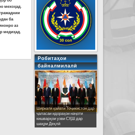
ҳор бо
ро мехоҳад.
 гражаднии
одан ба
инонро аз
ор медиҳад.
8-солаи деҳаи Чашмаи шаҳри Турсунзодаро ба
Робитаҳои
байналмилалӣ
Ширкати ҳайати Тоҷикистон дар
ҷаласаи идораҳои наҷоти
кишварҳои узви СҲШ дар
шаҳри Деҳлӣ