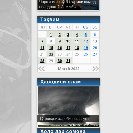
Чаро замин рӯ ба гармои шадид
овардааст? Илм чӣ...
Тақвим
ПН
ВТ
СР
ЧТ
ПТ
СБ
ВС
1
2
3
4
5
6
7
8
9
10
11
12
13
14
15
16
17
18
19
20
21
22
23
24
25
26
27
28
29
30
31
March 2022
Ҳаводиси олам
Тӯфонҳои харобкори август
Ҳоло дар сомона