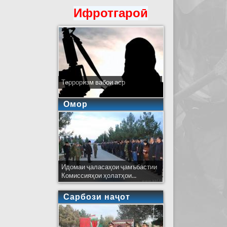
Ифротгароӣ
Терроризм вабои аср
Омор
Идомаи ҷаласаҳои ҷамъбастии
Комиссияҳои ҳолатҳои...
Сарбози наҷот