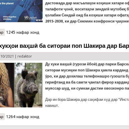
дастомада дар масъалаҳои коҳиши хатари о
талафоти ҷонӣ, воситаҳои зиндагӣ мутобиқ 
қолабии Сендай оид ба коҳиши хатари офатҳ
2015-2030, ки дар Сеюмин конфронси ҷаҳонии
ар
о Диққат! Озмун!
1245 нафар хонд
хукҳои ваҳшӣ ба ситораи поп Шакира дар Ба
/10/2021 |
redaktor
Ду хуки ваҳшӣ (гурози ёбоӣ) дар парки Барсе
ситораи мусиқии поп Шакира ҳамла карданд
ӯро, ки дар дохилаш телефонашро гузошта бу
гирифтанд ва ба самти ҷангал фирор кардан
муяссар шуд, ки сумкаи дастии овозхонро п
Дар ин бора Шакира дар саҳифаи худ дар “Инст
навишт.
ар
о Ҳамлаи хукҳои ваҳшӣ ба ситораи поп Шакира дар Барселона
1264 нафар хонд