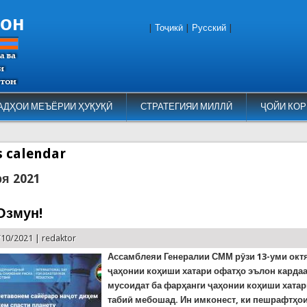
тон
|
Тоҷикӣ
|
Русский
|
АДҲОИ МЕЪЁРИИ ҲУҚУҚӢ
СТРАТЕГИЯИ МИЛЛӢ
ҶОЙИ КОР
es calendar
ря 2021
Озмун!
/10/2021 |
redaktor
Ассамблеяи Генералии СММ рӯзи 13-уми окт
ҷаҳонии коҳиши хатари офатҳо эълон кардаа
мусоидат ба фарҳанги ҷаҳонии коҳиши хата
табиӣ мебошад. Ин имконест, ки пешрафтҳои