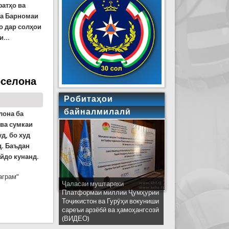
фатҳо ва
ба Барномаи
о дар солҳои
...
рселона
Робитаҳои
байналмилалӣ
лона ба
 ва сумкаи
д, бо худ
д. Баъдан
айдо кунанд.
аграм”
Ҷаласаи муштараки
Платформаи миллии Ҷумҳурии
Тоҷикистон ва Гурӯҳи вокуниши
сареъи арзёбӣ ва ҳамоҳангсозӣ
(ВИДЕО)