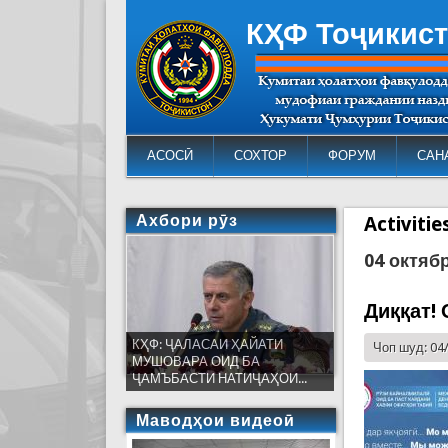
КҲФ Тоҷикис
АСОСӢ
СОХТОР
ФОРУМ
САН
Ахбори рӯз
Activiti
04 октяб
Диққат! 
КҲФ: ҶАЛАСАИ ҲАЙАТИ
Чоп шуд: 04
МУШОВАРА ОИД БА
ҶАМЪБАСТИ НАТИҶАҲОИ...
Маводҳои видеоӣ