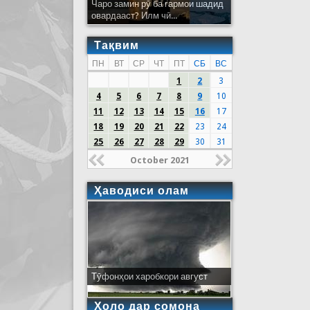
Чаро замин рӯ ба гармои шадид
овардааст? Илм чӣ...
Тақвим
ПН
ВТ
СР
ЧТ
ПТ
СБ
ВС
1
2
3
4
5
6
7
8
9
10
11
12
13
14
15
16
17
18
19
20
21
22
23
24
25
26
27
28
29
30
31
October 2021
Ҳаводиси олам
Тӯфонҳои харобкори август
Ҳоло дар сомона