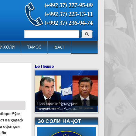
Поиск
Форма поиска
И ХОЛӢ
ТАМОС
REACT
Бо Пешво
Президенти Ҷумҳурии
Тоҷикистон ба Раиси...
ябрро Рӯзи
ст ва ҳадаф
30 СОЛИ НАҶОТ
ри офатҳои
 ба