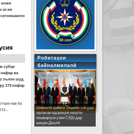
о номи
ш аз ин
и ситоишангез
усия
Робитаҳои
байналмилалӣ
м субҳи
1 нафар ва
р эълон шуд.
ору 273 нафар
фтори нав ба
Ширкати ҳайати Тоҷикистон дар
33...
ҷаласаи идораҳои наҷоти
кишварҳои узви СҲШ дар
шаҳри Деҳлӣ