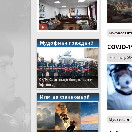
Муфассалт
Мудофиаи гражданӣ
COVID-1
Чоп шуд: 08
КҲФ: Ҳамкориҳо бозҳам тақвият
ёфтаанд
Илм ва фанноварӣ
Муфассалт