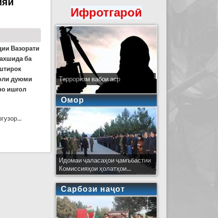
ияи
Ифротгароӣ
ии Вазорати
ахшида ба
иштирок
соли дуюми
Терроризм вабои аср
ро ишғол
Омор
узор...
 шаҳрвандии Русия
Идомаи ҷаласаҳои ҷамъбастии
Комиссияҳои ҳолатҳои...
Сарбози наҷот