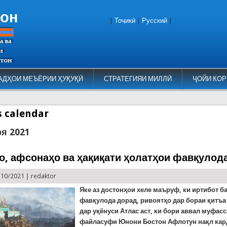
тон
|
Тоҷикӣ
|
Русский
|
АДҲОИ МЕЪЁРИИ ҲУҚУҚӢ
СТРАТЕГИЯИ МИЛЛӢ
ҶОЙИ КОР
es calendar
ря 2021
о, афсонаҳо ва ҳақиқати ҳолатҳои фавқулод
/10/2021 |
redaktor
Яке аз достонҳои хеле маъруф, ки иртибот б
фавқулода дорад, ривоятҳо дар бораи қитъа 
дар уқёнуси Атлас аст, ки бори аввал муфас
файласуфи Юнони Бостон Афлотун нақл кар