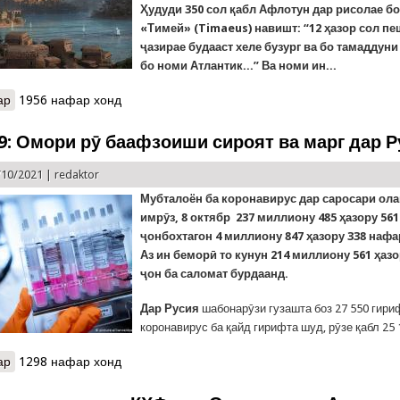
Ҳудуди 350 сол қабл Афлотун дар рисолае б
«Тимей» (Timaeus) навишт: “12 ҳазор сол пе
ҷазирае будааст хеле бузург ва бо тамаддун
бо номи Атлантик...” Ва номи ин...
ар
о Ривоятҳо, афсонаҳо ва ҳақиқати ҳолатҳои фавқулода
1956 нафар хонд
9: Омори рӯ баафзоиши сироят ва марг дар Р
/10/2021 |
redaktor
Мубталоён ба коронавирус дар саросари ола
имрӯз, 8 октябр 237 миллиону 485 ҳазору 56
ҷонбохтагон 4 миллиону 847 ҳазору 338 нафа
Аз ин беморӣ то кунун 214 миллиону 561 ҳаз
ҷон ба саломат бурдаанд.
Дар Русия
шабонарӯзи гузашта боз 27 550 гири
коронавирус ба қайд гирифта шуд, рӯзе қабл 25 1
ар
о COVID-19: Омори рӯ баафзоиши сироят ва марг дар Русия
1298 нафар хонд