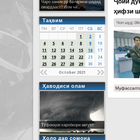
Ҷойи ду
Чаро замин рӯ ба гармои шадид
овардааст? Илм чӣ...
ҳифзи ш
Тақвим
Чоп шуд: 08
ПН
ВТ
СР
ЧТ
ПТ
СБ
ВС
1
2
3
4
5
6
7
8
9
10
11
12
13
14
15
16
17
18
19
20
21
22
23
24
25
26
27
28
29
30
31
October 2021
Ҳаводиси олам
Муфассалт
Тӯфонҳои харобкори август
Ҳоло дар сомона