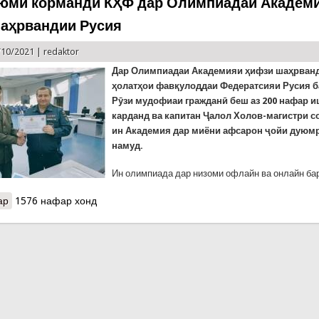
юми корманди КҲФ дар Олимпиадаи Академ
аҳрвандии Русия
/10/2021 |
redaktor
Дар Олимпиадаи Академияи
ҳифзи шаҳрванд
ҳолатҳои фавқулоддаи Федератсияи Русия б
Рӯзи мудофиаи гражданӣ беш аз 200 нафар 
карданд ва капитан Ҷалол Холов-магистри 
ин Академия дар миёни афсарон ҷойи дуюм
намуд.
Ин олимпиада дар низоми офлайн ва онлайн барг
ар
о Ҷойи дуюми корманди КҲФ дар Олимпиадаи Академияи ҳифзи
1576 нафар хонд