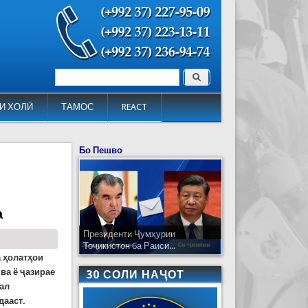
Поиск
Форма поиска
И ХОЛӢ
ТАМОС
REACT
Бо Пешво
а
Президенти Ҷумҳурии
Тоҷикистон ба Раиси...
а ҳолатҳои
ва ё ҷазирае
30 СОЛИ НАҶОТ
сал
дааст.