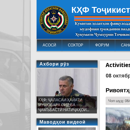
КҲФ Тоҷикис
АСОСӢ
СОХТОР
ФОРУМ
САН
Ахбори рӯз
Activiti
08 октяб
Ривоятҳ
КҲФ: ҶАЛАСАИ ҲАЙАТИ
Чоп шуд: 08
МУШОВАРА ОИД БА
ҶАМЪБАСТИ НАТИҶАҲОИ...
Маводҳои видеоӣ