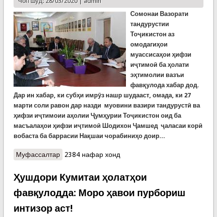
Чоп шуд: 28/03/2020 |
admin
Сомонаи Вазорати
тандурустии
Тоҷикистон аз
омодагиҳои
муассисаҳои ҳифзи
иҷтимоӣ ба ҳолати
эҳтимолии вазъи
фавқулода хабар дод.
Дар ин хабар, ки субҳи имрӯз нашр шудааст, омада, ки 27
марти соли равон дар назди муовини вазири тандурустӣ ва
ҳифзи иҷтимоии аҳолии Ҷумҳурии Тоҷикистон оид ба
масъалаҳои ҳифзи иҷтимоӣ Шодихон Ҷамшед ҷаласаи корӣ
вобаста ба баррасии Нақшаи чорабиниҳо доир...
Муфассалтар
о Омодагии муассисаҳои ҳифзи иҷтимоии аҳолӣ
2384 нафар хонд
ба ҳолати эҳтимолии эълон гардидани вазъияти
фавқулодда
Ҳушдори Кумитаи ҳолатҳои
фавқулодда: Моро ҳавои пурбориш
интизор аст!