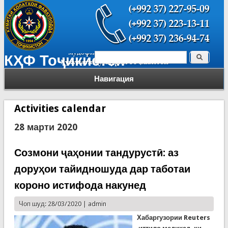
Поиск
КҲФ Тоҷикистон
Форма поиска
Навигация
Activities calendar
28 марти 2020
Созмони ҷаҳонии тандурустӣ: аз
доруҳои тайидношуда дар таботаи
короно истифода накунед
Чоп шуд: 28/03/2020 |
admin
Хабаргузории Reuters