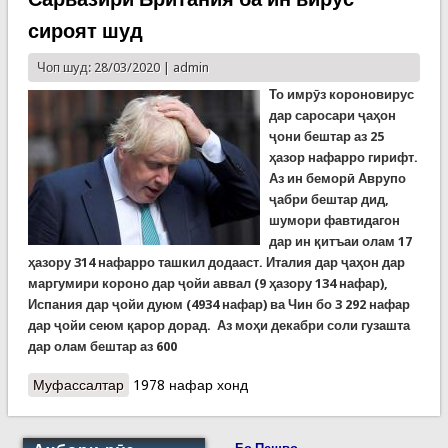
сироят шуд
Чоп шуд: 28/03/2020 |
admin
То имрӯз короновирус
дар саросари ҷаҳон
ҷони бештар аз 25
ҳазор нафарро гирифт.
Аз ин беморӣ Аврупо
ҷабри бештар дид,
шумори фавтидагон
дар ин қитъаи олам 17
ҳазору 314 нафарро ташкил додааст. Италия дар ҷаҳон дар
маргумири короно дар ҷойи аввал (9 ҳазору 134 нафар),
Испания дар ҷойи дуюм (4934 нафар) ва Чин бо 3 292 нафар
дар ҷойи сеюм қарор дорад. Аз моҳи декабри соли гузашта
дар олам бештар аз 600
Муфассалтар
о КОРОНОВИРУС: Аз се як ҳиссаи оламиён
1978 нафар хонд
хонанишин шуданд. Сарвазири Британия ба ин
вирус сироят шуд