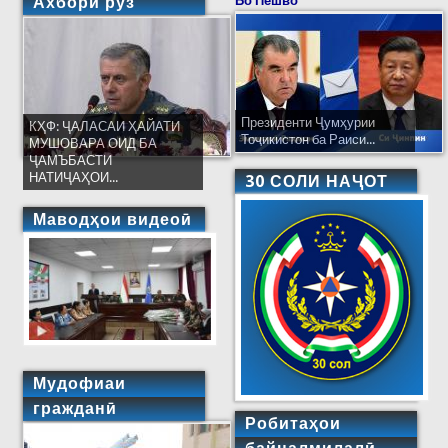
Ахбори рӯз
Бо Пешво
Президенти Ҷумҳурии
КҲФ: ҶАЛАСАИ ҲАЙАТИ
Тоҷикистон ба Раиси...
МУШОВАРА ОИД БА
ҶАМЪБАСТИ
НАТИҶАҲОИ...
30 СОЛИ НАҶОТ
Маводҳои видеоӣ
Мудофиаи
гражданӣ
Робитаҳои