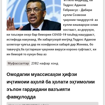
иттило медиҳад, ки
Тедрос Аданом
Гебреисус - Дабири
кулли Созмони
ҷаҳонии тандурустӣ аз
кулли кишварҳои олам
хостааст, аз доруҳое,
ки таъсири онҳо бар бемории COVID-19 таъйид нашудааст,
истифода накунанд. Ин хабаргузорӣ мегӯяд Тедрос Аданом
шомгоҳи ҷумъа дар як конфронси хабарӣ дар Женева, бо
таваҷҷӯҳ ба густариши ҷаҳонии вируси короно гуфтааст, ки
ин беморӣ то кунун беш аз
Муфассалтар
о Созмони ҷаҳонии тандурустӣ: аз доруҳои
2382 нафар хонд
тайидношуда дар таботаи короно истифода
накунед
Омодагии муассисаҳои ҳифзи
иҷтимоии аҳолӣ ба ҳолати эҳтимолии
эълон гардидани вазъияти
фавқулодда