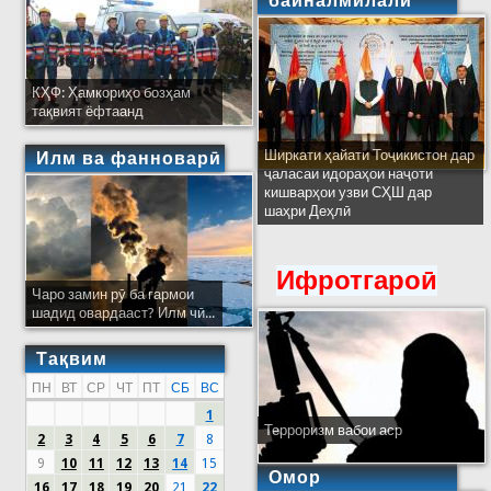
байналмилалӣ
КҲФ: Ҳамкориҳо бозҳам
тақвият ёфтаанд
Ширкати ҳайати Тоҷикистон дар
Илм ва фанноварӣ
ҷаласаи идораҳои наҷоти
кишварҳои узви СҲШ дар
шаҳри Деҳлӣ
Ифротгароӣ
Чаро замин рӯ ба гармои
шадид овардааст? Илм чӣ...
Тақвим
ПН
ВТ
СР
ЧТ
ПТ
СБ
ВС
1
Терроризм вабои аср
2
3
4
5
6
7
8
9
10
11
12
13
14
15
Омор
16
17
18
19
20
21
22