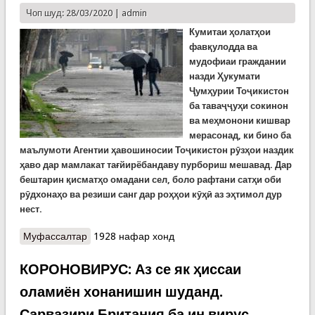
Чоп шуд: 28/03/2020 |
admin
К
умитаи ҳолатҳои
фавқулодда ва
мудофиаи граждании
назди Ҳукумати
Ҷумҳурии Тоҷикистон
ба таваҷҷуҳи сокинон
ва меҳмонони кишвар
мерасонад, ки бино ба
маълумоти Агентии ҳавошиносии Тоҷикистон рӯзҳои наздик
ҳаво дар мамлакат тағйирёбандаву пурбориш мешавад. Дар
бештарин қисматҳо омадани сел, боло рафтани сатҳи оби
рӯдхонаҳо ва резиши санг дар роҳҳои кӯҳӣ аз эҳтимол дур
нест.
Муфассалтар
о Ҳушдори Кумитаи ҳолатҳои фавқулодда: Моро
1928 нафар хонд
ҳавои пурбориш интизор аст!
КОРОНОВИРУС: Аз се як ҳиссаи
оламиён хонанишин шуданд.
Сарвазири Британия ба ин вирус