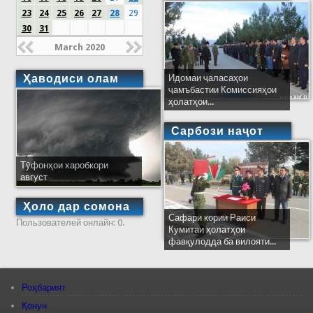
23
24
25
26
27
28
29
30
31
March 2020
Ҳаводиси олам
Идомаи ҷаласаҳои
ҷамъбастии Комиссияҳои
ҳолатҳои...
Сарбози наҷот
Тӯфонҳои харобкори
август
Ҳоло дар сомона
Сафари кории Раиси
Пользователей онлайн: 0.
Кумитаи ҳолатҳои
фавқулодда ба вилояти...
Роҳбарият
Қонун