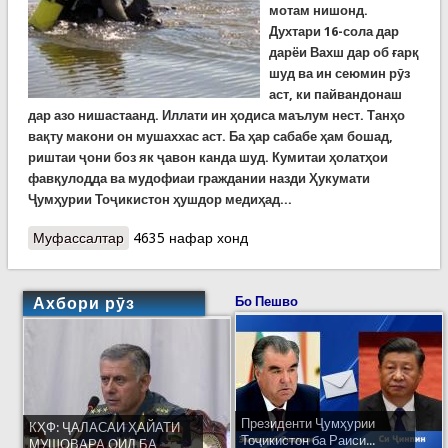
мотам нишонд.
Духтари 16-сола дар
дарёи Вахш дар об ғарқ
шуд ва ин сеюмин рӯз
аст, ки пайвандонаш
дар азо нишастаанд. Иллати ин ҳодиса маълум нест. Танҳо
вақту макони он мушаххас аст. Ба ҳар сабабе ҳам бошад,
риштаи ҷони боз як ҷавон канда шуд. Кумитаи ҳолатҳои
фавқулодда ва мудофиаи граждании назди Ҳукумати
Ҷумҳурии Тоҷикистон ҳушдор медиҳад...
Муфассалтар
о ФАВРӢ: Марги як духтари 16-сола, ки дар рӯди
4635 нафар хонд
Вахш ғарқ шуда буд
Ахбори рӯз
Бо Пешво
Президенти Ҷумҳурии
КҲФ: ҶАЛАСАИ ҲАЙАТИ
Тоҷикистон ба Раиси...
МУШОВАРА ОИД БА