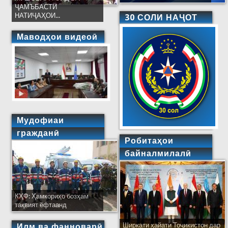
ҶАМЪБАСТИ
НАТИҶАҲОИ...
30 СОЛИ НАҶОТ
Маводҳои видеоӣ
Мудофиаи
гражданӣ
Робитаҳои
байналмилалӣ
КҲФ: Ҳамкориҳо бозҳам
тақвият ёфтаанд
Ширкати ҳайати Тоҷикистон дар
Илм ва фанноварӣ