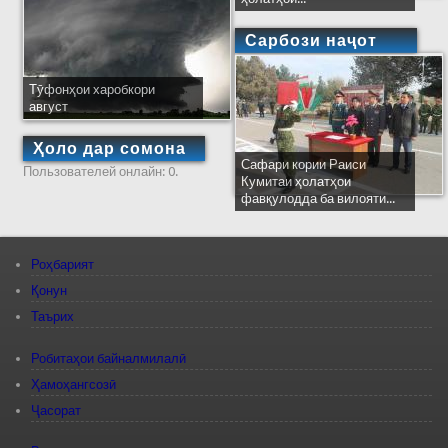
Сарбози наҷот
Тӯфонҳои харобкори
август
Ҳоло дар сомона
Сафари кории Раиси
Пользователей онлайн: 0.
Кумитаи ҳолатҳои
фавқулодда ба вилояти...
Роҳбарият
Қонун
Таърих
Робитаҳои байналмилалӣ
Ҳамоҳангсозӣ
Ҷасорат