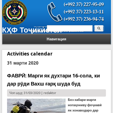
Поиск
КҲФ Тоҷикистон
Форма поиска
Навигация
Activities calendar
31 марти 2020
ФАВРӢ: Марги як духтари 16-сола, ки
дар рӯди Вахш ғарқ шуда буд
Чоп шуд: 31/03/2020 |
redaktor
Боз хабари марги
ногаҳониву фоҷеавӣ
як хонаводаро дар