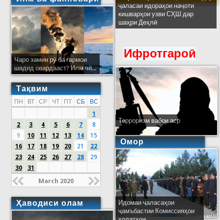
ҷаласаи идораҳои наҷоти
кишварҳои узви СҲШ дар
шаҳри Деҳлӣ
Ифротгароӣ
Чаро замин рӯ ба гармои
шадид овардааст? Илм чӣ...
Тақвим
ПН
ВТ
СР
ЧТ
ПТ
СБ
ВС
1
Терроризм вабои аср
2
3
4
5
6
7
8
9
10
11
12
13
14
15
Омор
16
17
18
19
20
21
22
23
24
25
26
27
28
29
30
31
March 2020
Ҳаводиси олам
Идомаи ҷаласаҳои
ҷамъбастии Комиссияҳои
ҳолатҳои...