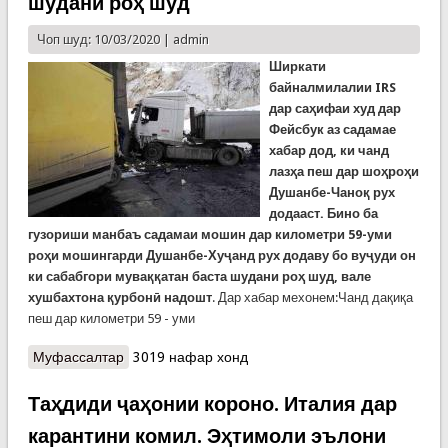
шудани роҳ шуд
Чоп шуд: 10/03/2020 |
admin
Ширкати
байналмилалии IRS
дар саҳифаи худ дар
Фейсбук аз садамае
хабар дод, ки чанд
лазҳа пеш дар шоҳроҳи
Душанбе-Чаноқ рух
додааст. Бино ба
гузориши манбаъ садамаи мошин дар километри 59-уми
роҳи мошингарди Душанбе-Хуҷанд рух додаву бо вуҷуди он
ки сабабгори муваққатан баста шудани роҳ шуд, вале
хушбахтона қурбонӣ надошт
. Дар хабар мехонем:Чанд дақиқа
пеш дар километри 59 - уми
Муфассалтар
о ФАВРӢ: Садама дар роҳи Душанбе – Чаноқ
3019 нафар хонд
муҷиби муваққатан баста шудани роҳ шуд
Таҳдиди ҷаҳонии короно. Италия дар
карантини комил. Эҳтимоли эълони