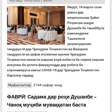
Чоп шуд: 10/03/2020 |
admin
Имрӯз, 10 марти соли
равон дар
меҳмонхонаи Ҳайат
Реҷенсии шаҳри
Душанбе бо ташаббуси
намояндагии
Ташкилоти
умумиҷаҳонии
тандурустӣ дар Ҷумҳурии Тоҷикистон ва Вазорати
тандурустӣ ва ҳифзи иҷтимоии аҳолии Ҷумҳурии
Тоҷикистон нишасти нақшаи корӣ вобаста ба таҳияи нақшаи
вокуниш ба ҳолати фавуқулодда дар робита ба
коронавируси навъи COVID-19 дар Ҷумҳурии Тоҷикистон
баргузор гардид,
Муфассалтар
о Тоҷикистон нақшаи вокуниш ба ҳолати
2144 нафар хонд
фавқулодда дар робита ба коронавируси навъи
covid-19-ро таҳия мекунад
ФАВРӢ: Садама дар роҳи Душанбе –
Чаноқ муҷиби муваққатан баста