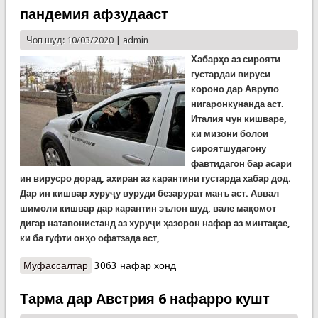
пандемия афзудааст
Чоп шуд: 10/03/2020 |
admin
Хабарҳо аз сирояти
густардаи вируси
короно дар Аврупо
нигаронкунанда аст.
Италия чун кишваре,
ки мизони болои
сироятшудагону
фавтидагон бар асари
ин вирусро дорад, ахиран аз карантини густарда хабар дод.
Дар ин кишвар хуруҷу вуруди безарурат манъ аст. Аввал
шимоли кишвар дар карантин эълон шуд, вале мақомот
дигар натавонистанд аз хуруҷи ҳазорон нафар аз минтақае,
ки ба гуфти онҳо офатзада аст,
Муфассалтар
о Таҳдиди ҷаҳонии короно. Италия дар
3063 нафар хонд
карантини комил. Эҳтимоли эълони пандемия
афзудааст
Тарма дар Австрия 6 нафарро кушт