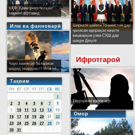
КҲФ: Ҳамкориҳо бозҳам
тақвият ёфтаанд
Ширкати ҳайати Тоҷикистон дар
Илм ва фанноварӣ
ҷаласаи идораҳои наҷоти
кишварҳои узви СҲШ дар
шаҳри Деҳлӣ
Ифротгароӣ
Чаро замин рӯ ба гармои
шадид овардааст? Илм чӣ...
Тақвим
ПН
ВТ
СР
ЧТ
ПТ
СБ
ВС
1
Терроризм вабои аср
2
3
4
5
6
7
8
9
10
11
12
13
14
15
Омор
16
17
18
19
20
21
22
23
24
25
26
27
28
29
30
31