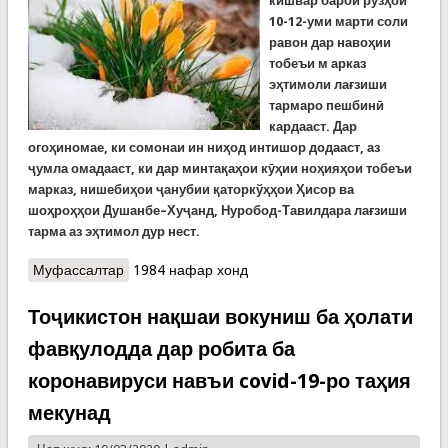
кишвар барои рӯзҳои
10-12-уми марти соли
равон дар навоҳии
тобеъи м арказ
эҳтимоли лағзиши
тармаро пешбинӣ
кардааст. Дар
огоҳиномае, ки сомонаи ин ниҳод интишор додааст, аз
ҷумла омадааст, ки дар минтақаҳои кӯҳии ноҳияҳои тобеъи
марказ, нишебиҳои ҷанубии қаторкўҳҳои Ҳисор ва
шоҳроҳҳои Душанбе–Хуҷанд, Нуробод-Тавилдара лағзиши
тарма аз эҳтимол дур нест.
Муфассалтар
о Обу ҳавои рӯзи чоршанбе, 11-уми март:
1984 нафар хонд
Эҳтимоли лағзиши тарма дар роҳҳои кӯҳӣ
Тоҷикистон нақшаи вокуниш ба ҳолати
фавқулодда дар робита ба
коронавируси навъи covid-19-ро таҳия
мекунад