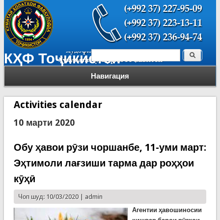
Поиск
КҲФ Тоҷикистон
Форма поиска
Навигация
Activities calendar
10 марти 2020
Обу ҳавои рӯзи чоршанбе, 11-уми март:
Эҳтимоли лағзиши тарма дар роҳҳои
кӯҳӣ
Чоп шуд: 10/03/2020 |
admin
Агентии ҳавошиносии