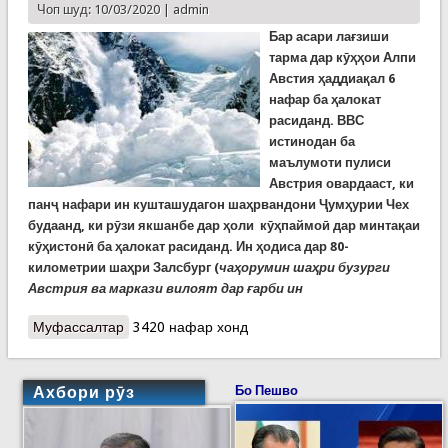
Чоп шуд: 10/03/2020 |
admin
Бар асари лағзиши
тарма дар кӯҳҳои Алпи
Австия ҳаддиақал 6
нафар ба ҳалокат
расиданд. ВВС
истинодан ба
маълумоти пулиси
Австрия овардааст, ки
панҷ нафари ин кушташудагон шаҳрвандони Ҷумҳурии Чех
будаанд, ки рӯзи якшанбе дар ҳоли кӯҳпаймоӣ дар минтақаи
кӯҳистонӣ ба ҳалокат расиданд. Ин ҳодиса дар 80-
километрии шаҳри Залсбург (
чаҳорумин шаҳри бузурги
Австрия ва маркази вилоят дар ғарби ин
Муфассалтар
о Тарма дар Австрия 6 нафарро кушт
3420 нафар хонд
Ахбори рӯз
Бо Пешво