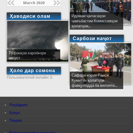
March 2020
Ҳаводиси олам
Идомаи ҷаласаҳои
ҷамъбастии Комиссияҳои
ҳолатҳои...
Сарбози наҷот
Тӯфонҳои харобкори
август
Ҳоло дар сомона
Сафари кории Раиси
Пользователей онлайн: 0.
Кумитаи ҳолатҳои
фавқулодда ба вилояти...
Роҳбарият
Қонун
Таърих
Робитаҳои байналмилалӣ