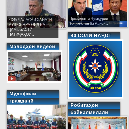
Президенти Ҷумҳурии
КҲФ: ҶАЛАСАИ ҲАЙАТИ
Тоҷикистон ба Раиси...
МУШОВАРА ОИД БА
ҶАМЪБАСТИ
НАТИҶАҲОИ...
30 СОЛИ НАҶОТ
Маводҳои видеоӣ
Мудофиаи
гражданӣ
Робитаҳои
байналмилалӣ