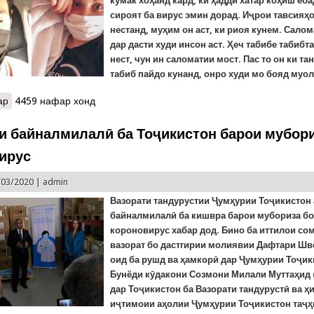
кумак хоҳанд кард, ки ҳадди хатар коҳиш ёба
сироят ба вирус эмин дорад. Иҷрои тавсияҳ
нестанд, муҳим он аст, ки риоя кунем. Сало
дар дасти худи инсон аст. Ҳеч табибе таби
б
т
нест, чун ин саломатии мост. Пас то он ки тан
табиб пайдо кунанд, онро худи мо бояд муо
ар
о ҚОИДАҲОИ БЕХАТАРӢ. Барои пешгирӣ аз сироят ба короновиру
4459 нафар хонд
и байналмилалӣ ба Тоҷикистон барои мубори
ирус
/03/2020 |
admin
Вазорати тандурустии
Ҷумҳурии Тоҷикистон 
байналмилалӣ ба кишвра барои мубориза б
короновирус хабар дод. Бино ба иттилои со
вазорат бо дастгирии молиявии Дафтари Шв
оид ба рушд ва ҳамкорӣ дар Ҷумҳурии Тоҷик
Бунёди кӯдакони Созмони Милали Муттаҳи
дар Тоҷикистон ба Вазорати тандурустӣ ва ҳ
иҷтимоии аҳолии Ҷумҳурии Тоҷикистон таҷҳ