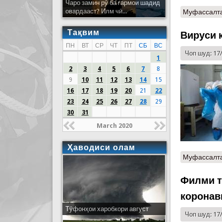
Чаро замин рӯ ба гармои шадид
овардааст? Илм чӣ...
Муфассалт
Тақвим
Вируси 
ПН
ВТ
СР
ЧТ
ПТ
СБ
ВС
Чоп шуд: 17
1
2
3
4
5
6
7
8
9
10
11
12
13
14
15
16
17
18
19
20
21
22
23
24
25
26
27
28
29
30
31
March 2020
Ҳаводиси олам
Муфассалт
Филми т
коронав
Тӯфонҳои харобкори август
Чоп шуд: 17