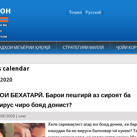
тон
|
Тоҷикӣ
|
Русский
|
АДҲОИ МЕЪЁРИИ ҲУҚУҚӢ
СТРАТЕГИЯИ МИЛЛӢ
ҶОЙИ КОР
es calendar
 2020
И БЕХАТАРӢ. Барои пешгирӣ аз сироят ба
ирус чиро бояд донист?
/03/2020 |
user
Хеле саривақтист агар мо бояд донем, ки ба
нашудан ба ин вируси балоовар чӣ кунем? Т