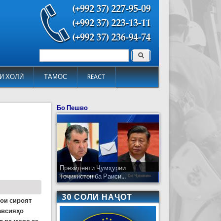
Поиск
Форма поиска
И ХОЛӢ
ТАМОС
REACT
Бо Пешво
Президенти Ҷумҳурии
Тоҷикистон ба Раиси...
30 СОЛИ НАҶОТ
рои сироят
авсияҳо