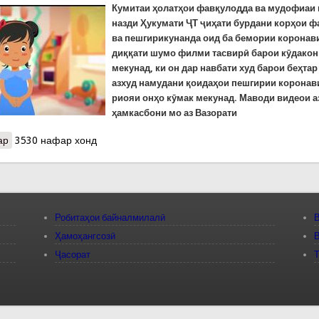
Кумитаи ҳолатҳои фавқулодда ва мудофиаи
назди Ҳукумати ҶТ ҷиҳати бурдани корҳои 
ва пешгирикунанда оид ба бемории коронав
диққати шумо филми тасвирӣ барои кӯдако
мекунад, ки он дар навбати худ барои беҳта
азхуд намудани қоидаҳои пешгирии коронав
риояи онҳо кӯмак мекунад. Маводи видеои а
ҳамкасбони мо аз Вазорати
ар
о Филми тасвирии таълимӣ барои кӯдакон оид ба пешгирии коро
3530 нафар хонд
Робитаҳои байналмилалӣ
В
Ҳамоҳангсозӣ
В
Ҷасорат