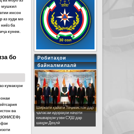
д ва моро аз
о мушкил
матии инсон
ар аз худи мо
 ниёз ба
лиҷа кунем.
с чиро бояд донист?
за бо
Робитаҳои
байналмилалӣ
аз кумакҳои
о
монаи
ейтсария
Ширкати ҳайати Тоҷикистон дар
истон ва
ҷаласаи идораҳои наҷоти
д (ЮНИСЕФ)
кишварҳои узви СҲШ дар
шаҳри Деҳлӣ
ифзи
изоти