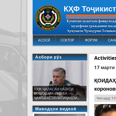
КҲФ Тоҷикис
АСОСӢ
СОХТОР
ФОРУМ
САН
Ахбори рӯз
Activiti
17 марти
ҚОИДАҲО
коронов
КҲФ: ҶАЛАСАИ ҲАЙАТИ
МУШОВАРА ОИД БА
ҶАМЪБАСТИ НАТИҶАҲОИ...
Чоп шуд: 17
Маводҳои видеоӣ