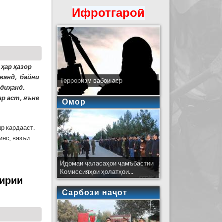
Ифротгароӣ
оновирус
 ҳар ҳазор
ванд, байни
Терроризм вабои аср
едиҳанд.
р аст, яъне
Омор
р кардааст.
инс, вазъи
Идомаи ҷаласаҳои ҷамъбастии
Комиссияҳои ҳолатҳои...
гирии
Сарбози наҷот