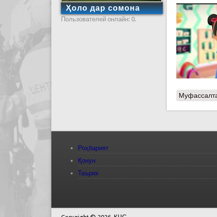
Ҳоло дар сомона
Пользователей онлайн: 0.
Муфассалт
Роҳбарият
Қонун
Таърих