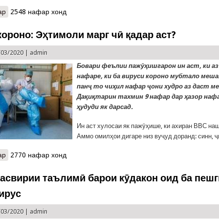
ар
о Кумакҳои байналмилалӣ ба Тоҷикистон барои мубориза бо кор
2548 нафар хонд
короно: Эҳтимоли марг чӣ қадар аст?
/03/2020 |
admin
Бовари феълии пажӯҳишгарон ин аст, ки аз
нафаре, ки ба вируси короно мубтало меша
панҷ то чиҳил нафар ҷони худро аз даст м
Дақиқтарин тахмин 9 нафар дар ҳазор нафа
ҳудуди як дарсад.
Ин аст хулосаи як пажӯҳише, ки ахиран ВВС наш
Аммо омилҳои дигаре низ вуҷуд доранд: синн, ҷ
ар
о Вируси короно: Эҳтимоли марг чӣ қадар аст?
2770 нафар хонд
асвирии таълимӣ барои кӯдакон оид ба пеш
ирус
/03/2020 |
admin