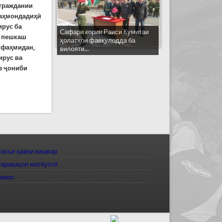
 граждании
фаҳмондадиҳӣ
ирус ба
Сафари кории Раиси Кумитаи
н пешкаш
ҳолатҳои фавқулодда ба
р фаҳмидан,
вилояти...
ирус ва
з ҷониби
навирус
азъи ҳавои кишвар
арақаҳои матбуотӣ
Тамос