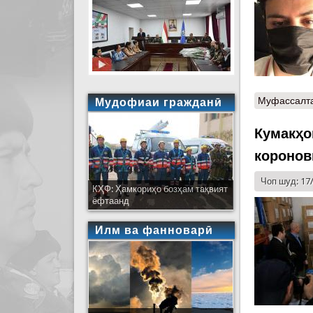
Муфассалт
Мудофиаи гражданӣ
Кумакҳо
коронов
Чоп шуд: 17
КҲФ: Ҳамкориҳо бозҳам тақвият
ёфтаанд
Илм ва фанноварӣ