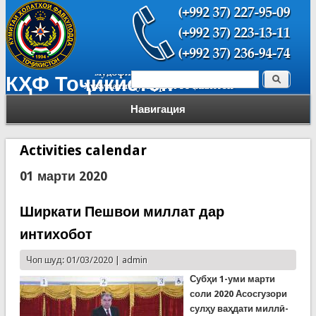
Поиск
КҲФ Тоҷикистон
Форма поиска
Навигация
Activities calendar
01 марти 2020
Ширкати Пешвои миллат дар
интихобот
Чоп шуд: 01/03/2020 |
admin
Субҳи 1-уми марти
соли 2020 Асосгузори
сулҳу ваҳдати миллӣ-