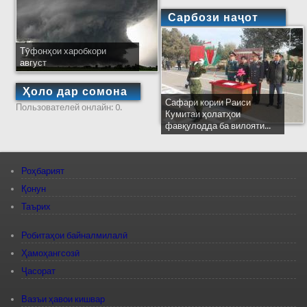
Сарбози наҷот
Тӯфонҳои харобкори
август
Ҳоло дар сомона
Сафари кории Раиси
Пользователей онлайн: 0.
Кумитаи ҳолатҳои
фавқулодда ба вилояти...
Роҳбарият
Қонун
Таърих
Робитаҳои байналмилалӣ
Ҳамоҳангсозӣ
Ҷасорат
Вазъи ҳавои кишвар