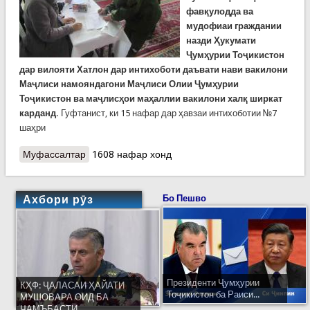
фавқулодда ва
мудофиаи граждании
назди Ҳукумати
Ҷумҳурии Тоҷикистон
дар вилояти Хатлон дар интихоботи даъвати нави вакилони
Маҷлиси намояндагони Маҷлиси Олии Ҷумҳурии
Тоҷикистон ва маҷлисҳои маҳаллии вакилони халқ ширкат
карданд.
Гуфтанист, ки 15 нафар дар ҳавзаи интихоботии №7
шаҳри
Муфассалтар
о Ширкати Раёсати Хатлон дар интихобот
1608 нафар хонд
Ахбори рӯз
Бо Пешво
Президенти Ҷумҳурии
КҲФ: ҶАЛАСАИ ҲАЙАТИ
Тоҷикистон ба Раиси...
МУШОВАРА ОИД БА
ҶАМЪБАСТИ