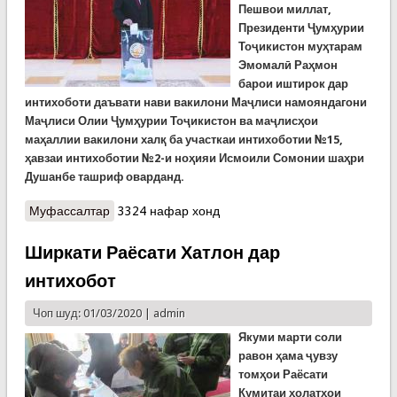
Пешвои миллат,
Президенти Ҷумҳурии
Тоҷикистон муҳтарам
Эмомалӣ Раҳмон
барои иштирок дар
интихоботи даъвати нави вакилони Маҷлиси намояндагони
Маҷлиси Олии Ҷумҳурии Тоҷикистон ва маҷлисҳои
маҳаллии вакилони халқ ба участкаи интихоботии №15,
ҳавзаи интихоботии №2-и ноҳияи Исмоили Сомонии шаҳри
Душанбе ташриф оварданд.
Муфассалтар
о Ширкати Пешвои миллат дар интихобот
3324 нафар хонд
Ширкати Раёсати Хатлон дар
интихобот
Чоп шуд: 01/03/2020 |
admin
Якуми марти соли
равон ҳама ҷувзу
томҳои Раёсати
Кумитаи ҳолатҳои