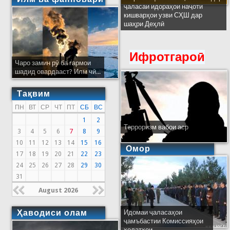
ҷаласаи идораҳои наҷоти
кишварҳои узви СҲШ дар
шаҳри Деҳлӣ
Ифротгароӣ
Чаро замин рӯ ба гармои
шадид овардааст? Илм чӣ...
Тақвим
ПН
ВТ
СР
ЧТ
ПТ
СБ
ВС
1
2
Терроризм вабои аср
3
4
5
6
7
8
9
10
11
12
13
14
15
16
Омор
17
18
19
20
21
22
23
24
25
26
27
28
29
30
31
August 2026
Ҳаводиси олам
Идомаи ҷаласаҳои
ҷамъбастии Комиссияҳои
ҳолатҳои...