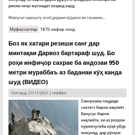
риояи онҳо мусоидат хоҳанд кард.
Мавзуъи ҷароҳату осеб дидани кӯдакон ва таъмини...
Муфассалтар
о Бачаҳоро бо филмҳои тасвирӣ қоидаҳои
1870 нафар хонд
бехатарӣ меомӯзем
Боз як хатари резиши санг дар
минтақаи Дарвоз бартараф шуд. Бо
роҳи инфиҷор сахрае ба андозаи 950
метри мураббаъ аз баданаи кӯҳ канда
шуд (ВИДЕО)
Чоп шуд: 27/11/2021 |
redaktor
Сангрезиш таҳдиди
сахтест барои нақлиёт.
Бахусус барои
нақлиёте, ки аз роҳҳои
пурпечутоби кӯҳӣ убур
мекунад, дар рӯзҳои