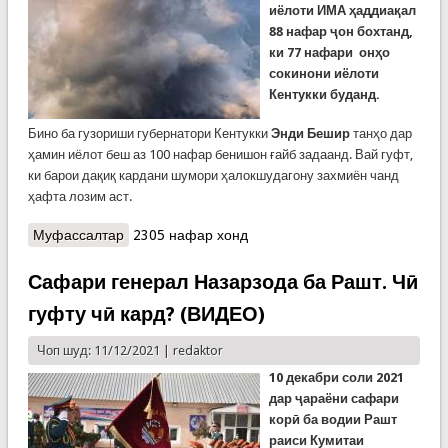
иёлоти ИМА ҳаддиақал
88 нафар ҷон бохтанд,
ки 77 нафари онҳо
сокинони иёлоти
Кентукки буданд.
Бино ба гузориши губернатори Кентукки
Энди Бешир
танҳо дар
ҳамин иёлот беш аз 100 нафар бенишон ғайб задаанд. Вай гуфт,
ки барои дақиқ кардани шумори ҳалокшудагону захмиён чанд
ҳафта лозим аст.
Муфассалтар
о Торнадо дар ИМА: 88 нафар ба ҳалокат
2305 нафар хонд
расиданд ва беш аз 100 нафар бенишон ғайб
заданд (ВИДЕО)
Сафари генерал Назарзода ба Рашт. Чӣ
гуфту чӣ кард? (ВИДЕО)
Чоп шуд: 11/12/2021 |
redaktor
10 декабри соли 2021
дар ҷараёни сафари
корӣ ба водии Рашт
раиси Кумитаи