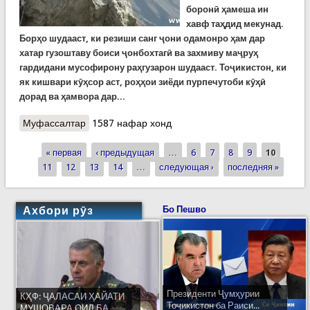
боронӣ ҳамеша ин
хавф таҳдид мекунад.
Борҳо шудааст, ки резиши санг ҷони одамонро ҳам дар
хатар гузоштаву боиси ҷонбохтагӣ ва захмиву маҷруҳ
гардидани мусофирону раҳгузарон шудааст. Тоҷикистон, ки
як кишвари кӯҳсор аст, роҳҳои зиёди пурпечутоби кӯҳӣ
дорад ва ҳамвора дар...
Муфассалтар
о Боз як хатари резиши санг дар минтақаи
1587 нафар хонд
Дарвоз бартараф шуд. Бо роҳи инфиҷор сахрае
« первая
ба андозаи 950 метри мураббаъ аз баданаи кӯҳ
‹ предыдущая
…
6
7
8
9
10
Страницы
11
12
канда шуд (ВИДЕО)
13
14
…
следующая ›
последняя »
Ахбори рӯз
Бо Пешво
Президенти Ҷумҳурии
КҲФ: ҶАЛАСАИ ҲАЙАТИ
Тоҷикистон ба Раиси...
МУШОВАРА ОИД БА