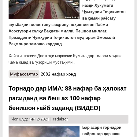
назди Ҳукумати
Ҷумҳурии Тоҷикистон
ва ҳамаи раёсату
шуъбаҳои вилоятиву шаҳриву ноҳиявии он Паёми
Асосгузори сулҳу Ваҳдати миллӣ, Пешвои миллат,
Президенти Ҷумҳурии Тоҷикистон муҳтарам Эмомалӣ
Раҳмонро тамошо карданд.
Ҳайати шахсии Дастгоҳи марказии Кумита дар толори маҷлис
ҷамъ омад ва гузориши мустақими...
Муфассалтар
о Дар КҲФ Паёми солонаи Сарвари давлатро
2082 нафар хонд
шуниданд
Торнадо дар ИМА: 88 нафар ба ҳалокат
расиданд ва беш аз 100 нафар
бенишон ғайб заданд (ВИДЕО)
Чоп шуд: 14/12/2021 |
redaktor
Бар асари торнадои
вайронгар дар шаш