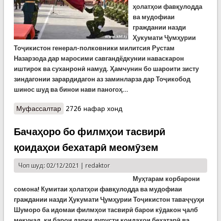
ҳолатҳои фавқулодда
ва мудофиаи
граждании назди
Ҳукумати Ҷумҳурии
Тоҷикистон генерал-полковники милитсия Рустам
Назарзода дар маросими савгандёдкунии наваскарон
иштирок ва суханронӣ намуд. Ҳамчунин бо шароити зисту
зиндагонии зарардидагон аз заминларза дар Тоҷикобод
шинос шуд ва бинои нави паногоҳ...
Муфассалтар
о Сафари генерал Назарзода ба Рашт. Чӣ гуфту
2726 нафар хонд
чӣ кард? (ВИДЕО)
Бачаҳоро бо филмҳои тасвирӣ
қоидаҳои бехатарӣ меомӯзем
Чоп шуд: 02/12/2021 |
redaktor
Муҳтарам корбарони
сомона! Кумитаи ҳолатҳои фавқулодда ва мудофиаи
граждании назди Ҳукумати Ҷумҳурии Тоҷикистон таваҷҷуҳи
Шуморо ба идомаи филмҳои тасвирӣ барои кӯдакон ҷалб
мекунад, ки барои дарки дурусти қоидаҳои бехатарӣ ва