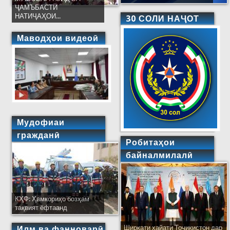
ҶАМЪБАСТИ
НАТИҶАҲОИ...
30 СОЛИ НАҶОТ
Маводҳои видеоӣ
Мудофиаи
гражданӣ
Робитаҳои
байналмилалӣ
КҲФ: Ҳамкориҳо бозҳам
тақвият ёфтаанд
Ширкати ҳайати Тоҷикистон дар
Илм ва фанноварӣ