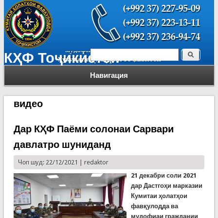
Поиск
КҲФ Тоҷикистон
Форма поиска
Навигация
видео
Дар КҲФ Паёми солонаи Сарвари
давлатро шуниданд
Чоп шуд: 22/12/2021 |
redaktor
21 декабри соли 2021
дар Даст
гоҳи марказии
Кумитаи ҳолатҳои
фавқулодда ва
мудофиаи граждании