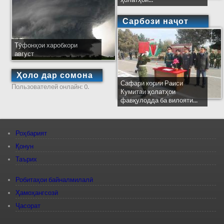
Сарбози наҷот
Тӯфонҳои харобкори
август
Ҳоло дар сомона
Сафари кории Раиси
Пользователей онлайн: 0.
Кумитаи ҳолатҳои
фавқулодда ба вилояти...
Роҳбарият
Қонун
Таърих
Робитаҳои байналмилалӣ
Ҳамоҳангсозӣ
Ҷасорат