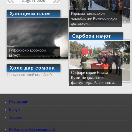
August 2026
Ҳаводиси олам
Идомаи ҷаласаҳои
ҷамъбастии Комиссияҳои
ҳолатҳои...
Сарбози наҷот
Тӯфонҳои харобкори
август
Ҳоло дар сомона
Сафари кории Раиси
Пользователей онлайн: 0.
Кумитаи ҳолатҳои
фавқулодда ба вилояти...
Роҳбарият
Қонун
Таърих
Робитаҳои байналмилалӣ