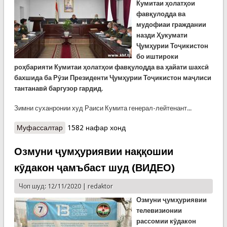
Кумитаи ҳолатҳои
фавқулодда ва
мудофиаи граждании
назди Ҳукумати
Ҷумҳурии Тоҷикистон
бо иштироки
роҳбарияти Кумитаи ҳолатҳои фавқулодда ва ҳайати шахсӣ
бахшида ба Рӯзи Президенти Ҷумҳурии Тоҷикистон маҷлиси
тантанавӣ баргузор гардид.
Зимни суханронии худ Раиси Кумита генерал-лейтенант...
Муфассалтар
о Дар Кумитаи ҳолатҳои фавқулодда ба
1582 нафар хонд
ифтихори Рӯзи Президенти Ҷумҳурии
Тоҷикистон маҷлиси тантанавӣ доир шуд
Озмуни ҷумҳуриявии наққошии
кӯдакон ҷамъбаст шуд (ВИДЕО)
Чоп шуд: 12/11/2020 |
redaktor
Озмуни ҷумҳуриявии
телевизионии
рассомии кӯдакон