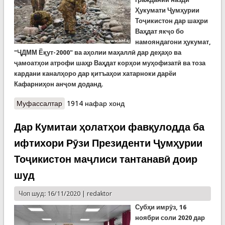
Ҳукумати Ҷумҳурии
Тоҷикистон дар
шаҳри
Ваҳдат якҷо бо
намояндагони ҳукумат,
"ҶДММ Ёқут-2000" ва аҳолии маҳаллӣ дар деҳаҳо ва
ҷамоатҳои атрофи шаҳр Ваҳдат корҳои муҳофизатӣ ва тоза
кардани каналҳоро дар қитъаҳои хатарноки дарёи
Кафарн
иҳон
анҷом доданд.
Муфассалтар
о Роҳандозии корҳои муҳофизатӣ ва тоза
1914 нафар хонд
кардани каналҳо дар қитъаҳои хатарноки дарёи
Кофарниҳон (ВИДЕО)
Дар Кумитаи ҳолатҳои фавқулодда ба
ифтихори Рӯзи Президенти Ҷумҳурии
Тоҷикистон маҷлиси тантанавӣ доир
шуд
Чоп шуд: 16/11/2020 |
redaktor
Субҳи имрӯз,
16
ноябри соли 2020 дар