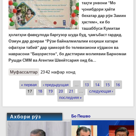
таҳти унвони "Мо
ҷонибдори ҳаёти
бехатар дар рӯи Замин
ҳастем», ки бо
ташаббуси Кумитаи
ҳолатҳои фавқулода баргузор шуда буд, ҷамъбаст гардид.
Озмун дар доираи "Рӯзи байналмилалии коҳиши хатари
офатҳои табиӣ" дар ҳамкорӣ бо телевизиони кӯдакон ва
наврасони "Баҳористон", бо дастгирии молиявии Барномаи
Рушди СММ ва Агентии Швейтсария оид ба...
Муфассалтар
о Озмуни ҷумҳуриявии наққошии кӯдакон
2342 нафар хонд
ҷамъбаст шуд (ВИДЕО)
« первая
‹ предыдущая
…
13
14
15
16
Страницы
17
18
19
20
21
…
следующая ›
последняя »
Ахбори рӯз
Бо Пешво