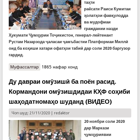
таҳти
раёсати
Раиси
Кумитаи
ҳолатҳои фавқулодда
ва мудофиаи
граждании назди
Ҳукумати Ҷумҳурии Тоҷикистон
,
генерал-лейтенант
Р
устам
Назарзода ҷаласаи
ҷамъбастии
Платформаи Миллӣ
оид ба
коҳиши
хатари офатҳои табиӣ дар соли 2020 баргузор
гардид.
Муфассалтар
о Ҷаласаи Платформаи миллии коҳиши хатари
1865 нафар хонд
офатҳо ҳузурӣ ва онлайн баргузор шуд (ВИДЕО)
Ду давраи омӯзишӣ ба поён расид.
Кормандони омӯзишдидаи КҲФ соҳиби
шаҳодатномаҳо шуданд (ВИДЕО)
Чоп шуд: 21/11/2020 |
redaktor
20 ноябри соли 2020
дар Маркази
ҷумҳуриявии