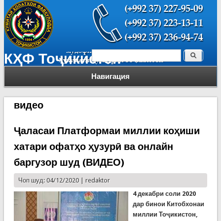
Поиск
КҲФ Тоҷикистон
Форма поиска
Навигация
видео
Ҷаласаи Платформаи миллии коҳиши
хатари офатҳо ҳузурӣ ва онлайн
баргузор шуд (ВИДЕО)
Чоп шуд: 04/12/2020 |
redaktor
4 декабри соли 2020
дар бинои Китобхонаи
миллии Тоҷикистон,