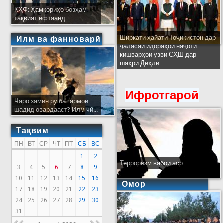
КҲФ: Ҳамкориҳо бозҳам
тақвият ёфтаанд
Ширкати ҳайати Тоҷикистон дар
Илм ва фанноварӣ
ҷаласаи идораҳои наҷоти
кишварҳои узви СҲШ дар
шаҳри Деҳлӣ
Ифротгароӣ
Чаро замин рӯ ба гармои
шадид овардааст? Илм чӣ...
Тақвим
ПН
ВТ
СР
ЧТ
ПТ
СБ
ВС
1
2
Терроризм вабои аср
3
4
5
6
7
8
9
10
11
12
13
14
15
16
Омор
17
18
19
20
21
22
23
24
25
26
27
28
29
30
31