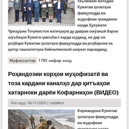
таълимию методии
Кумитаи ҳолатҳои
фавқулодда ва
мудофиаи граждании
назди Ҳукумати
Ҷумҳурии Тоҷикистон натиҷаҳои ду давраи омӯзишӣ барои
шӯъбаҳои Кумита ҷамъбаст карда шуданд, ки дар он
роҳбари Кумитаи ҳолатҳои фавқулодда ва роҳбарони як
қатор ташкилотҳои байналмилалӣ ширкат варзиданд.
Муфассалтар
о Ду давраи омӯзишӣ ба поён расид.
1783 нафар хонд
Кормандони омӯзишдидаи КҲФ соҳиби
шаҳодатномаҳо шуданд (ВИДЕО)
Роҳандозии корҳои муҳофизатӣ ва
тоза кардани каналҳо дар қитъаҳои
хатарноки дарёи Кофарниҳон (ВИДЕО)
Чоп шуд: 18/11/2020 |
redaktor
Кормандони К
умитаи
ҳолатҳои фавқулодда
ва мудофиаи
граждании назди