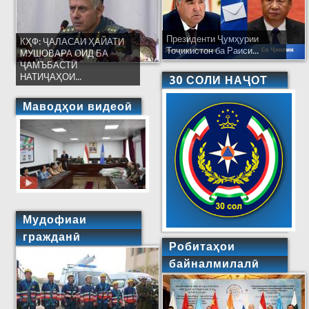
Президенти Ҷумҳурии
КҲФ: ҶАЛАСАИ ҲАЙАТИ
Тоҷикистон ба Раиси...
МУШОВАРА ОИД БА
ҶАМЪБАСТИ
НАТИҶАҲОИ...
30 СОЛИ НАҶОТ
Маводҳои видеоӣ
Мудофиаи
гражданӣ
Робитаҳои
байналмилалӣ