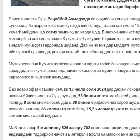
Суғд полковник Додиён Б. 
ноҳияҳои минтақаи Зарафш
Раиси вилояти Суғд
Раҷаббой Аҳмадзода
ба соҳибони хонаҳо калид
супорида, бо шароити манзили утоқҳо шинос шуд. Барои сохтмони 15 
хоҷагй майдони
3,5 сотих
замин ҷудо карда шуд. Биноҳои нави истиқ
меъморӣ ва сохтмони назди Ҳукумати Ҷумҳурии Тоҷикистон сохта шуд
зиндагӣ муҷаҳҳаз гардонида шуданд. Дар ин чо низ дар муддати куто
оби нушокй гузаронда, роҳҳои нақлиёт ва пиёдагардон сохта, асфал
Мутахассисони Кумита аз рӯзҳои аввали офати табиӣ ба корҳои наҷот
зарардидагон кумак расонида, мизони хисоротро муайян намуданд ва
барқарорсозӣ иштирок намуданд.
Бар асари офати табиии сел, ки
13 июли соли 2024
дар деҳаи Искода
ноҳияи Айнии вилояти Суғд рух дод,
53 бинои
истиқоматӣ осеб дида,
гардид,
8 хона
қисман осеб дида,
38 бинои
ёрирасон низ хароб шуда,
роҳи мошингард,
88 километр
хати барқ,
15,5 километр
хати интиқол
замини кишт хароб шудааст.
Маблағи зарар
5 миллиону 526 ҳазору 762
сомониро ташкил додааст
андешидани тадбирҳои наҷот ва интиқоли аҳолӣ ба макони амн ин ҳо