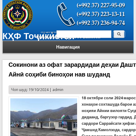
Поиск
КҲФ Тоҷикистон
Форма поиска
Навигация
Сокинони аз офат зарардидаи деҳаи Дашт
Айнӣ соҳиби биноҳои нав шуданд
Чоп шуд: 19/10/2024 |
admin
18 октябри соли 2024 маро
хонаҳои сохташуда барои а
ноҳияи Айнии вилояти Суғд,
дидаанд, баргузор гардид.
сардори Сарраёсати ҳифзи 
Ҷамшед Камолзода, сардор