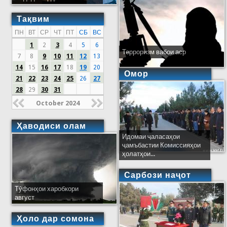
Тақвим
ПН
ВТ
СР
ЧТ
ПТ
СБ
ВС
1
2
3
4
5
6
Терроризм вабои аср
7
8
9
10
11
12
13
14
15
16
17
18
19
20
Омор
21
22
23
24
25
26
27
28
29
30
31
October 2024
Ҳаводиси олам
Идомаи ҷаласаҳои
ҷамъбастии Комиссияҳои
ҳолатҳои...
Сарбози наҷот
Тӯфонҳои харобкори
август
Ҳоло дар сомона