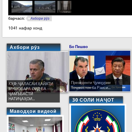
барчасп:
Ахбори рӯз
1041 нафар хонд
Ахбори рӯз
Бо Пешво
Президенти Ҷумҳурии
КҲФ: ҶАЛАСАИ ҲАЙАТИ
Тоҷикистон ба Раиси...
МУШОВАРА ОИД БА
ҶАМЪБАСТИ
НАТИҶАҲОИ...
30 СОЛИ НАҶОТ
Маводҳои видеоӣ