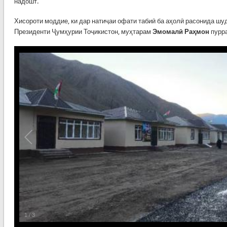
надошт.
Хисороти моддие, ки дар натиҷаи офати табиӣ ба аҳолӣ расонида шуд
Президенти Ҷумҳурии Тоҷикистон, муҳтарам
Эмомалӣ Раҳмон
пурра
1
/
3