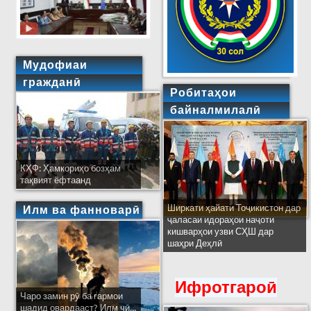
Мудофиаи
гражданӣ
Робитаҳои
байналмилалӣ
КҲФ: Ҳамкориҳо бозҳам
тақвият ёфтаанд
Ширкати ҳайати Тоҷикистон дар
Илм ва фанноварӣ
ҷаласаи идораҳои наҷоти
кишварҳои узви СҲШ дар
шаҳри Деҳлӣ
Ифротгароӣ
Чаро замин рӯ ба гармои
шадид овардааст? Илм чӣ...