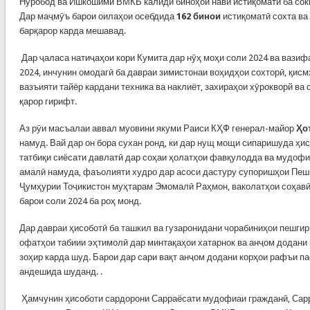
Нуробод ва Ишкошими ВМКБ калиди биноҳои нави истиқоматӣ ба сок
Дар маҷмӯъ барои оилаҳои осебдида
162 бинои
истиқоматӣ сохта ва
барқарор карда мешавад.
Дар ҷаласа натиҷаҳои кори Кумита дар нӯҳ моҳи соли 2024 ва вазиф
2024, инчунин омодагӣ ба давраи зимистонаи воҳидҳои сохторӣ, қисм
вазъияти тайёр кардани техника ва наклиёт, захираҳои хӯрокворй ва
қарор гирифт.
Аз рӯи масъалаи аввал муовини якуми Раиси КҲФ генерал-майор
Ҳо
намуд. Вай дар он бора сухан ронд, ки дар нущ мощи сипаришуда ҳи
татбиқи сиёсати давлатӣ дар соҳаи ҳолатҳои фавқулодда ва мудоф
амалӣ намуда, фаъолияти худро дар асоси дастуру супоришҳои Пеш
Ҷумҳурии Тоҷикистон муҳтарам Эмомалӣ Раҳмон, ваколатҳои соҳавӣ
барои соли 2024 ба роҳ монд.
Дар давраи ҳисоботӣ ба ташкил ва гузаронидани чорабиниҳои пешгир
офатҳои табиии эҳтимолӣ дар минтақаҳои хатарнок ва анҷом додани
зоҳир карда шуд. Барои дар сари вақт анҷом додани корҳои рафъи п
андешида шуданд. .
Ҳамчунин ҳисоботи сардорони Сарраёсати мудофиаи гражданӣ, Сарр