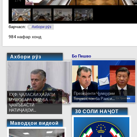
1
/
4
барчасп:
Ахбори рӯз
984 нафар хонд
Ахбори рӯз
Бо Пешво
Президенти Ҷумҳурии
КҲФ: ҶАЛАСАИ ҲАЙАТИ
Тоҷикистон ба Раиси...
МУШОВАРА ОИД БА
ҶАМЪБАСТИ
НАТИҶАҲОИ...
30 СОЛИ НАҶОТ
Маводҳои видеоӣ