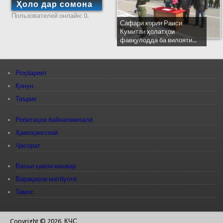
Ҳоло дар сомона
Пользователей онлайн: 0.
Сафари кории Раиси
Кумитаи ҳолатҳои
фавқулодда ба вилояти...
Роҳбарият
Қонун
Таърих
Робитаҳои байналмилалӣ
Ҳамоҳангсозӣ
Ҷасорат
Вазъи ҳавои кишвар
Варақаҳои матбуотӣ
Тамос
Copyright © 2026, КЧС