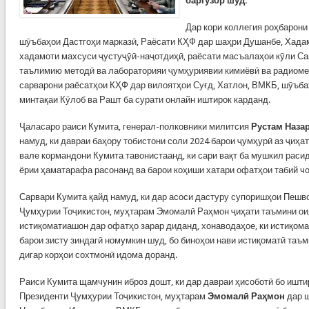
баргузор шуд.
Дар кори коллегия роҳбарони 
шӯъбаҳои Дастгоҳи марказӣ, Раёсати КҲФ дар шаҳри Душанбе, Хада
хадамоти махсуси ҷустуҷӯӣ-наҷотдиҳӣ, раёсати масъалаҳои кӯли Са
таълимию методӣ ва лабораторияи ҷумҳуриявии кимиёвӣ ва радиоме
сарварони раёсатҳои КҲФ дар вилоятҳои Суғд, Хатлон, ВМКБ, шӯъба
минтақаи Кӯлоб ва Рашт ба сурати онлайн иштирок карданд.
Ҷаласаро раиси Кумита, генерал-полковники милитсия
Рустам Наза
намуд, ки давраи баҳору тобистони соли 2024 барои ҷумҳурӣ аз ҷиҳа
вале кормандони Кумита тавонистаанд, ки сари вақт ба мушкил раси
ёрии ҳаматарафа расонанд ва барои коҳиши хатари офатҳои табий 
Сарвари Кумита қайд намуд, ки дар асоси дастуру супоришҳои Пешв
Ҷумҳурии Тоҷикистон, муҳтарам Эмомалӣ Раҳмон ҷиҳати таъмини ои
истиқоматиашон дар офатҳо зарар диданд, хонаводаҳое, ки истиқом
барои зисту зиндагӣ номумкин шуд, бо биноҳои нави истиқоматӣ таъ
дигар корҳои сохтмонӣ идома доранд.
Раиси Кумита щамчунин иброз дошт, ки дар давраи ҳисоботӣ бо ишт
Президенти Ҷумҳурии Тоҷикистон, муҳтарам
Эмомалӣ Раҳмон
дар ш