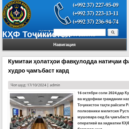
Поиск
КҲФ Тоҷикистон
Форма поиска
Навигация
Кумитаи ҳолатҳои фавқулодда натиҷаи 
худро ҷамъбаст кард
Чоп шуд: 17/10/2024 |
admin
16 октябри соли 2024 дар 
ва мудофиаи граждании на
Тоҷикистон таҳти раёсати Р
полковники милитсия Руста
мушовара оид ба ҷамъбаст
оперативӣ ва хидматии КҲФ