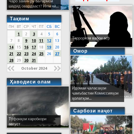
Чаро замин рӯ ба гармои
шадид овардааст? Илм чӣ...
Тақвим
ПН
ВТ
СР
ЧТ
ПТ
СБ
ВС
1
2
3
4
5
6
Терроризм вабои аср
7
8
9
10
11
12
13
14
15
16
17
18
19
20
Омор
21
22
23
24
25
26
27
28
29
30
31
October 2024
Ҳаводиси олам
Идомаи ҷаласаҳои
ҷамъбастии Комиссияҳои
ҳолатҳои...
Сарбози наҷот
Тӯфонҳои харобкори
август