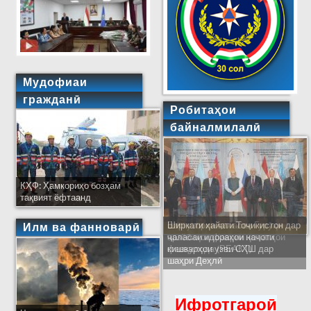
Мудофиаи
гражданӣ
Робитаҳои
байналмилалӣ
КҲФ: Ҳамкориҳо бозҳам
тақвият ёфтаанд
Ширкати ҳайати Тоҷикистон дар
Илм ва фанноварӣ
ҷаласаи идораҳои наҷоти
кишварҳои узви СҲШ дар
шаҳри Деҳлӣ
Ифротгароӣ