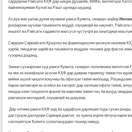
сардорони Раёсати КҲФ дар шаҳри Душанбе, ВМКБ, вилоятҳои Хатло
байниноҳиявии Кулоб ва Рашт шунида шуданд
Аз рӯи масъалаи дуюм муовини раиси Кумита, генерал-майор
Имома
роҳбарони шуъбаи таъминоти моддӣ, озуқаворӣ ва нақлиёт, Раёсати
иншоот ва Раёсати хадамоти махсуси ҷустуҷӯӣ ва наҷотдиҳӣ маълум
Сардори Сарраёсати Қӯшунҳо ва фармондеҳони қисмҳои низомии КҲФ
ҳарбӣ, омодагии ҳарбӣ ва таъминоти моддию техникӣ дар фасли зим
гузориш доданд.
Зимни суханронии худ раиси Кумита, генерал-полковники милитсия 
ки яке аз вазифаҳои асосии КҲФ дар давраи тирамоҳу зимистон идом
миёни аҳолӣ ҷиҳати вокуниш ба офатҳои табиӣ мебошад. Роҳандози
барои ҷилавгирӣ аз осебҳо ва хисорот дар натиҷаи офати табиӣ, инч
омодасозии таҷҳизоти фаннӣ ба мавсими зимистон, ба вуҷуд оварда
равганҳои молиданй, озуқаворй ва дорувор.
Дар хотима раиси КҲФ оид ба ҳадафҳои дарпешистода сухан ронда,
дастурҳои дахлдори Сарвари давлат, аз ҷумла иҷрои бечунучарои в
салоҳиятҳои Кумита гузошташударо таъкид намуд.