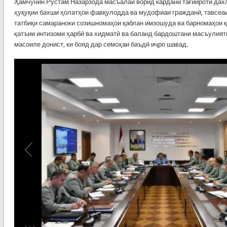
Ҳамчунин Рустам Назарзода масъалаи ворид кардани тағйироти дах
ҳуқуқии бахши ҳолатҳои фавқулодда ва мудофиаи гражданӣ, тавсеа
татбиқи самараноки созишномаҳои қаблан имзошуда ва барномаҳои 
қатъии интизоми ҳарбӣ ва хидматӣ ва баланд бардоштани масъулият
масоиле донист, ки бояд дар семоҳаи баъдӣ иҷро шавад.