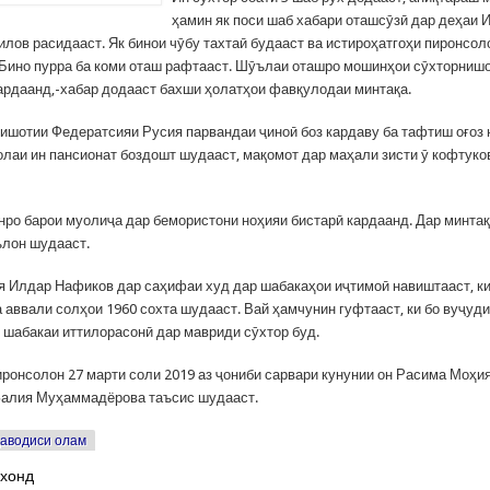
ҳамин як поси шаб хабари оташсӯзӣ дар деҳаи
илов расидааст. Як бинои чӯбу тахтаӣ будааст ва истироҳатгоҳи пиронсол
Бино пурра ба коми оташ рафтааст. Шӯълаи оташро мошинҳои сӯхторнишо
ардаанд,-хабар додааст бахши ҳолатҳои фавқулодаи минтақа.
ишотии Федератсияи Русия парвандаи ҷиноӣ боз кардаву ба тафтиш оғоз 
олаи ин пансионат боздошт шудааст, мақомот дар маҳали зисти ӯ кофтуков
ро барои муолиҷа дар бемористони ноҳияи бистарӣ кардаанд. Дар минтақ
лон шудааст.
я Илдар Нафиков дар саҳифаи худ дар шабакаҳои иҷтимоӣ навиштааст, ки
 аввали солҳои 1960 сохта шудааст. Вай ҳамчунин гуфтааст, ки бо вуҷуд
и шабакаи иттилорасонӣ дар мавриди сӯхтор буд.
иронсолон 27 марти соли 2019 аз ҷониби сарвари кунунии он Расима Моҳи
Залия Муҳаммадёрова таъсис шудааст.
аводиси олам
 хонд