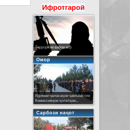
Ифротгароӣ
Терроризм вабои аср
Омор
Идомаи ҷаласаҳои ҷамъбастии
Комиссияҳои ҳолатҳои...
Сарбози наҷот