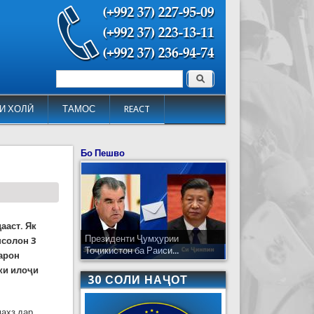
Поиск
Форма поиска
И ХОЛӢ
ТАМОС
REACT
Бо Пешво
ааст. Як
Президенти Ҷумҳурии
нсолон 3
Тоҷикистон ба Раиси...
гарон
ки илоҷи
30 СОЛИ НАҶОТ
маҳз дар