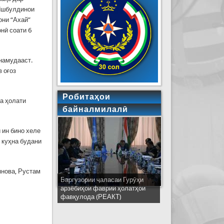
 Ишбулдинои
они “Ахай”
нӣ соати 6
намудааст.
 оғоз
Робитаҳои
а ҳолати
байналмилалӣ
 ин бино хеле
и куҳна будани
янова, Рустам
Баргузории ҷаласаи Гурӯҳи
Ширкати ҳайати Тоҷикистон дар
арзёбиҳои фаврии ҳолатҳои
ҷаласаи идораҳои наҷоти
фавқулода (РЕАКТ)
кишварҳои узви СҲШ дар
шаҳри Деҳлӣ