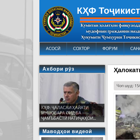
КҲФ Тоҷикис
АСОСӢ
СОХТОР
ФОРУМ
САН
Ахбори рӯз
Ҳалокат
Чоп шуд: 15
КҲФ: ҶАЛАСАИ ҲАЙАТИ
МУШОВАРА ОИД БА
ҶАМЪБАСТИ НАТИҶАҲОИ...
Маводҳои видеоӣ