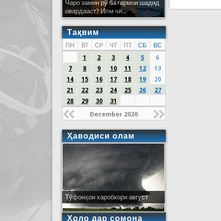
Чаро замин рӯ ба гармои шадид
овардааст? Илм чӣ...
Тақвим
ПН
ВТ
СР
ЧТ
ПТ
СБ
ВС
1
2
3
4
5
6
7
8
9
10
11
12
13
14
15
16
17
18
19
20
21
22
23
24
25
26
27
28
29
30
31
December 2020
Ҳаводиси олам
Тӯфонҳои харобкори август
Ҳоло дар сомона