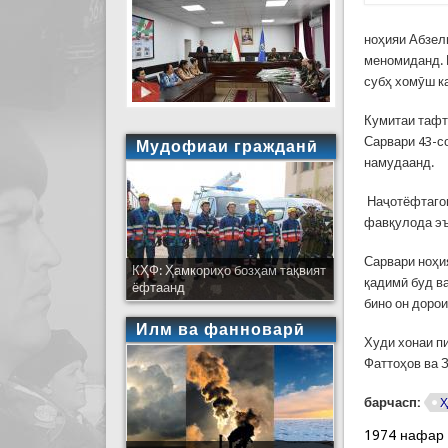
ноҳияи Абзел
меномиданд. 
субҳ хомӯш к
Кумитаи тафт
Сарвари 43-с
Мудофиаи гражданӣ
намудаанд.
Наҷотёфтагон
фавқулода эъ
Сарвари ноҳи
КҲФ: Ҳамкориҳо бозҳам тақвият
қадимӣ буд ва
ёфтаанд
бино он доро
Илм ва фанноварӣ
Худи хонаи п
Фаттоҳов ва 
барчасп:
Ҳ
1974 нафар