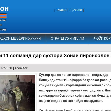
тон
|
Тоҷикӣ
|
Русский
|
АДҲОИ МЕЪЁРИИ ҲУҚУҚӢ
СТРАТЕГИЯИ МИЛЛӢ
ҶОЙИ КОР
и 11 солманд дар сӯхтори Хонаи пиронсолон
/12/2020 |
redaktor
Сӯхтор дар як хонаи пиронсолон воқеъ дар
Бошқирдистон 11 нафарро ба ҳалокат расонд
хонум аз ҷумлаи кормандони ин хонаи пиро
нафарро аз тариқи тиреза наҷот додааст. Ди
солмандони бемор ва хуфта дар кат буданд, 
наҷоти онҳоро як зан пайдо накардааст.
Ин сӯхтор соати 3 шаб рух додааст, аниқтараш 