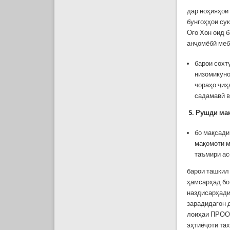
дар ноҳияҳои 
бунгоҳҳои су
Оғо Хон оид 
анҷомёбӣ ме
барои сох
низомикуно
чораҳо ҷиҳ
садамавӣ в
5
.
Рушди ма
бо мақсади
мақомоти м
таъмири ас
барои ташкил
ҳамсарҳад бо
наздисарҳади
зарадидагон 
лоиҳаи ПРООН
эҳтиёҷоти та