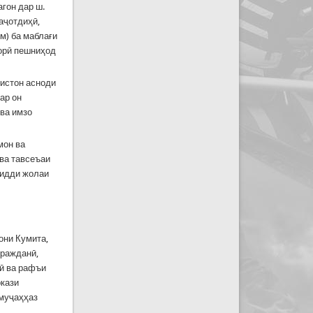
гон дар ш.
аҷотдиҳӣ,
м) ба маблағи
зорӣ пешниҳод
истон асноди
ар он
 ва имзо
мон ва
ва тавсеъаи
зидди жолаи
они Кумита,
гражданӣ,
рӣ ва рафъи
ркази
 муҷаҳҳаз