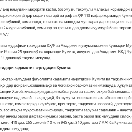
аланд намудани маҳорати касбӣ, бозомӯзӣ, такомули малакаи кормандон 
варҳои хориҷӣ дар соҳаи пешгирӣ ва рафъи ҲФ 113 нафар корманди Куми
ҳои омӯзишӣ, семинарҳо, тенингҳо ва машқҳои муштарак дар хориҷи кишва
ин 24 курси омӯзишӣ, семинар ва тренинг дар дохили ҷумҳурӣ бо иштироки
 шуд;
мияи мудофиаи граждании КҲФ ва Академияи умуминизомии Кувваҳои М
и Россия 25 донишҷӯ ва корманди Кумита, инчунин дар Академия ВКД Ҷ
 31 донишҷӯ таҳсил мекунад.
қ
тидори
хадамоти
на
ҷ
отди
ҳ
ии
Кумита
:
 беҳтар намудани фаъолияти хадамоти наҷотдиҳии Кумита ва таҳкими иқ
нҳо дар доираи Созишномаҳо ва лоиҳаҳои барномавии имзошуда, Ҳукумат
алқии Хитой, кишварҳои дигари маблагузор ва ташкилотҳои байналмилал
махсуси садамавӣ – наҷотдиҳӣ, ба шумули- воситаҳои нақлиёти инженерӣ 
аншетҳо, компютерҳо, ноутбукҳо, принтерҳо, таҷҳизоти назоратӣ, дастгоҳҳо
о, воситаҳои муҳофизати инфиродӣ, таҷҳизоти зарурии садамавӣ – наҷотд
обу анҷом барои дафтари кумаки равонӣ, баста барои пок намудани силоҳ 
 млн. 418 ҳаз. 265 сомонӣ (10 млн 945 ҳаз. 310 доллари ИМА) ба Кумита ҳ
ақдим намуданд;