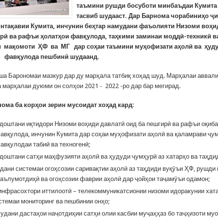
таъмини
рушди
босуботи
минбаъдаи
Кумита
тасвиб
шудааст
. Дар Барнома чорабиниҳ
о
ҷ
нта
қ
авии
Кумита
,
инчунин
бе
ҳ
тар
намудани
фаъолияти
Низоми
во
ҳ
и
ир
ӣ
в
а рафъи ҳ
олат
ҳ
ои
фав
қ
улода
,
та
ҳ
кими
заминаи
модд
ӣ
-
техник
ӣ
в
и
мақ
омоти
Ҳ
Ф
ва МГ дар соҳ
аи
таъмини муҳ
офизати
аҳ
ол
ӣ
ва ҳ
уд
фав
қ
улода пешбин
ӣ
шудаанд
.
ша Барономаи мазкур дар ду марҳала татбиқ хоҳад шуд. Марҳалаи аввал
а марҳалаи дуюми он солҳои 2021 - 2022 -ро дар бар мегирад.
нома
ба корҳ
ои
зерин
мусоидат
хо
ҳ
ад
кард
:
доштани иқтидори Низоми воҳиди давлатӣ оид ба пешгирӣ ва рафъи оқиб
авқулода, инчунин Кумита дар соҳаи муҳофизати аҳолӣ ва қаламрави ҷум
авқулодаи табиӣ ва техногенӣ;
доштани сатҳи маҳфузияти аҳолӣ ва ҳудуди ҷумҳурӣ аз хатарҳо ва таҳди
дани системаи огоҳсозии саривақтии аҳолӣ аз таҳдиди вуқӯъи ҲФ, рушди
аълумотдиҳӣ ва огоҳсозии фаврии аҳолӣ дар ҷойҳои таҷамӯъи одамон;
нфрасохтори иттилоотӣ – телекоммуникатсионии низоми идоракунии хат
стемаи мониторинг ва пешбинии онҳо;
удани дастаҳои наҷотдиҳии сатҳи олии касбии муҷаҳҳаз бо таҷҳизоти муо