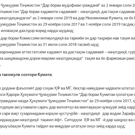
 Ҷумҳурии Тоҷикистон “Дар бораи мудофиаи гражданӣ” аз 2 январи соли 2
оҷикистон “Дар бораи хадамоти садамавӣ – наҷотдиҳӣ, дастаҳои садамав
наҷотдиҳандагон” аз 2 январи соли 2019 ва дар Низомномаи Кумита, ки бо
умҳурии Тоҷикистон аз 29 ноябри соли 2017 ва 1 ноябри соли 2019 тасдиқ
а иловаҳои дахлдор ворид карда шуданд;
дар бораи Комиссияи интиқолдиҳӣ ва таркиби он дар таҳрири нав таҳия ва
умҳурии Тоҷикистон аз 31 июли соли 2018 тасвиб шуд;
узаронидани аттестатсияи хадамот ва дастаҳои садамавӣ – наҷотдиҳӣ, гу
ва шаҳрвандони дорои мақоми наҷотдиҳанда” таҳия ва бо фармоиши раи
.
а
такомули
сохтори
Кумита:
л додани фаъолият дар соҳаи ҲФ ва МГ, беҳтар намудани ҷадвали штатҳо
соси Қарори Ҳукумати Ҷумҳурии Тоҷикистон “Дар бораи Кумитаи ҳолатҳои
граждани назди Ҳукумати Ҷумҳурии Тоҷикистон” аз 29 ноябри соли 2017, 
отдиҳии аксуламали сареъ дар вилоятҳо ва минтақаҳои ҷумҳурӣ зиёд кар
и сари вақт гузаронидани корҳои ҷустуҷӯйӣ - наҷотдиҳӣ дар водии Зараф
идашудаи наҷотдиҳӣ ташкил ёфт. Ситодҳои ҲФ ва МГ -ӣ дар шаҳрҳо ва 
ершуъбаҳои Кумита табдил ва миқдори штатҳои онҳо зиёд карда шуд;