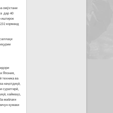
ва омӯхтани
та дар 40
р иштирок
 232 корманд
усаллаҳи
умҳурии
тидори
и Япония,
ӣ техника ва
ва наҷотдиҳӣ,
и суратгирӣ,
иҳӣ, хаймаҳо,
ба маблағи
амчун кумаки