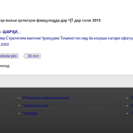
ҳи вазъи ҳолатҳои фавқулодда дар ҶТ дар соли 2019.
:
ШАРҲИ...
иқи Стратегияи миллии Ҷумҳурии Тоҷикистон оид ба коҳиши хатари офатҳ
 2030
хбори рӯз
26 сол
 хонд
Робитаҳои байналмилалӣ
В
Ҳамоҳангсозӣ
В
Ҷасорат