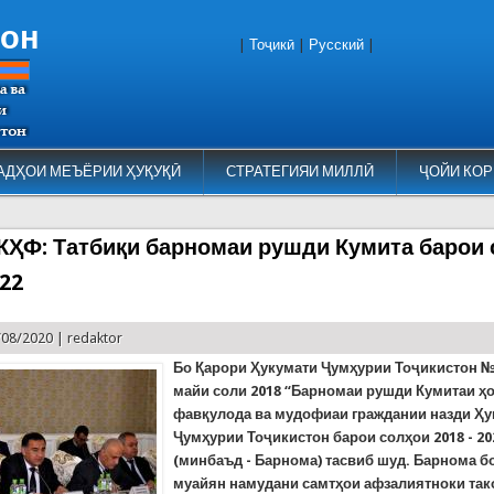
тон
|
Тоҷикӣ
|
Русский
|
АДҲОИ МЕЪЁРИИ ҲУҚУҚӢ
СТРАТЕГИЯИ МИЛЛӢ
ҶОЙИ КОР
 КҲФ: Татбиқи барномаи рушди Кумита барои
022
/08/2020 |
redaktor
Бо Қ
арори
Ҳ
укумати
Ҷ
ум
ҳ
урии
То
ҷ
икистон
майи
соли
2018
“Барномаи
рушди
Кумитаи
ҳ
фав
қ
улода
ва
мудофиаи
граждании
назди
Ҳ
у
Ҷ
ум
ҳ
урии
То
ҷ
икистон
барои
сол
ҳ
ои
2018 - 20
(
минбаъд
-
Барнома
)
тасвиб
шуд
. Барнома б
муайян
намудани
самт
ҳ
ои
афзалиятноки
та