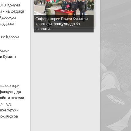
019, Қонуни
ӣ – наҷотдиҳӣ
 Қарорҳои
Сафари кории Раиси Кумитаи
 шудааст,
ҳолатҳои фавқулодда ба
вилояти...
 бо Қарори
рӯҳҳои
си Кумита
 ва сохтори
 фавқулодда
ҳайати шахсии
да шуд,
шон гурӯҳи
ноҳияҳо ба