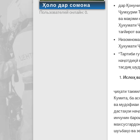
Ҳоло дар сомона
дар Қонуни
Ҷумҳурии Т
Пользователей онлайн: 0.
ва мақоми 
Ҳукумати Ҷ
тағйирот в
Низомнома 
Ҳукумати Ҷ
“Тартиби г
наҷотдиҳӣ 
тасдиқ шуд
Ислоҳ
в
ҷиҳати такми
Кумита, ба а
ва мудофиаи 
дастаҳои наҷ
инчунин баро
махсусгардон
шуъбаҳо ва з