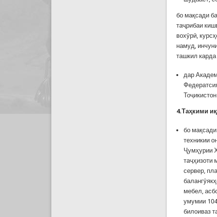
бо мақсади б
таҷрибаи киш
вохӯрӣ, курс
намуд, инчун
ташкил карда
дар Акаде
Федератсия
Тоҷикистон
4.Та
ҳ
кими
и
бо мақсади
техникии о
Ҷумҳурии Х
таҷҳизоти 
сервер, пл
балангӯякҳ
мебел, асб
умумии 104
билоиваз т