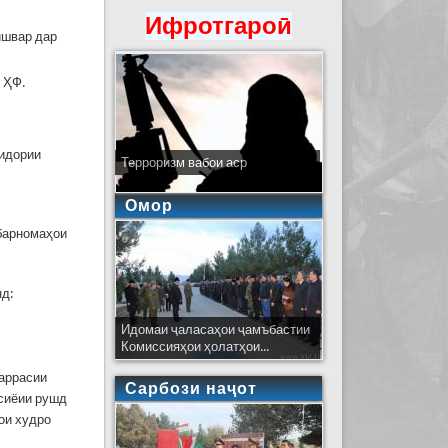
Ифротгароӣ
ишвар дар
 ҲФ.
ридории
Терроризм вабои аср
Омор
 барномаҳои
нд:
Идомаи ҷаласаҳои ҷамъбастии
Комиссияҳои ҳолатҳои...
баррасии
Сарбози наҷот
сиёии рушд
ои худро