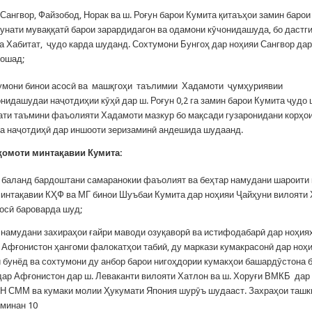
Сангвор, Файзобод, Норак ва ш. Роғун барои Кумита қитаъҳои замин баро
кунати муваққатӣ барои зарардидагон ва одамони кӯчонидашуда, бо дастг
ба Хабитат, ҷудо карда шуданд. Сохтумони Бунгоҳ дар ноҳияи Сангвор да
бошад;
тумони бинои асосӣ ва машқгоҳи таълимии Хадамоти ҷумҳуриявии
нидашудаи наҷотдиҳии кӯҳӣ дар ш. Роғун 0,2 га замин барои Кумита ҷудо
ати таъмини фаъолияти Хадамоти мазкур бо мақсади гузаронидани корҳо
а наҷотдиҳӣ дар иншооти зеризаминӣ андешида шудаанд.
қ
омоти
минта
қ
авии
Куми
та
:
 баланд бардоштани самаранокии фаъолият ва беҳтар намудани шароити 
интақавии КҲФ ва МГ бинои Шуъбаи Кумита дар ноҳияи Ҷайҳуни вилояти 
осӣ бароварда шуд;
 намудани захираҳои ғайри маводи озуқаворӣ ва истифодабарӣ дар ноҳия
 Афғонистон ҳангоми фалокатҳои табиӣ, ду маркази кумакрасонӣ дар ноҳ
 бунёд ва сохтумони ду анбор барои нигоҳдории кумакҳои башардӯстона 
дар Афғонистон дар ш. Леваканти вилояти Хатлон ва ш. Хоруғи ВМКБ дар
 СММ ва кумаки молии Ҳукумати Япония шурӯъ шудааст. Захраҳои таш
хминан 10