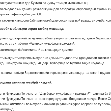
махсуси техникӣ дар Кумита ва ҷузъу томҳои митақавии он;
ри омодасозии ҳайати раҳбарикунандаи вазоратҳо, омӯзонидани аҳолии к
ирӣ ва рафъи оқибатҳои ҲФ;
а таҳкими ҳамкории байналмилалӣ дар соҳаи пешгирӣ ва рафъи оқибатҳои
исоби
мабла
ғҳ
ои
зерин
татби
қ
мешавад
:
буҷети ҷумҳуриявӣ, аз ҷумла маблағгузории иловагии мақсаднок барои ха
ахсус ва эҳтиёҷоти қӯшунҳои мудофиаи гражданӣ;
ташкилотҳои байналмилалӣ ва кишварҳои ҳамкор;
ҷети мақомоти иҷроияи маҳаллии ҳокимияти давлатӣ (дар доираи татбиқи
ҳо, шаҳрҳо ва ноҳияҳо, ки дар мувофиқа бо Кумита таҳия шудаанд.
 аввали татбиқи Барнома чорабиниҳои зерин гузаронида ва амалӣ шудаа
додани заминаи меъёр
ӣ
-
ҳ
у
қ
у
қ
ӣ
:
уни Ҷумҳурии Тоҷикистон “Дар бораи муҳофизати гражданӣ” таҳия ва ба 
ии Ҷумҳурии Тоҷикистон пешниҳод шудааст. Дар доираи лоиҳаи Бонки О
и байналмилалӣ ва маҳаллӣ лоиҳаи қонуни мазкурро баррасӣ ва хулосаҳ
намуданд;