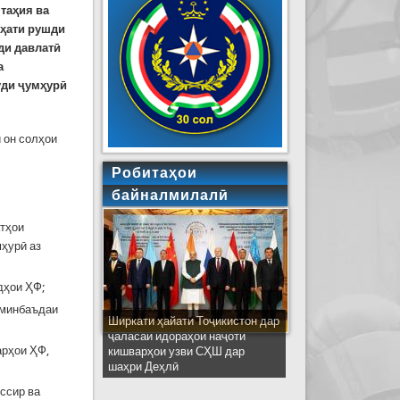
та
ҳ
ия
ва
и
ҳ
ати
рушди
ди
давлат
ӣ
а
уди
ҷ
ум
ҳ
ур
ӣ
и он солҳои
Робитаҳои
байналмилалӣ
атҳои
ҳурӣ аз
дҳои ҲФ;
 минбаъдаи
Ширкати ҳайати Тоҷикистон дар
ҷаласаи идораҳои наҷоти
арҳои ҲФ,
кишварҳои узви СҲШ дар
шаҳри Деҳлӣ
ссир ва