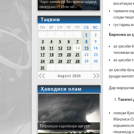
Чаро замин рӯ ба гармои шадид
воситаҳои 
овардааст? Илм чӣ...
такмили ко
соҳаи пешг
Тақвим
густариш в
ПН
ВТ
СР
ЧТ
ПТ
СБ
ВС
Барнома аз ҳ
1
2
3
4
5
6
7
8
9
аз ҳисоби 
10
11
12
13
14
15
16
техникаи м
17
18
19
20
21
22
23
аз ҳисоби 
24
25
26
27
28
29
30
31
аз ҳисоби бу
August 2020
рушди вилоят
Дар марҳалаи
Ҳаводиси олам
Такмил 
лоиҳаи Қон
Маҷлиси Ол
коршиносон
Тӯфонҳои харобкори август
пешниҳод 