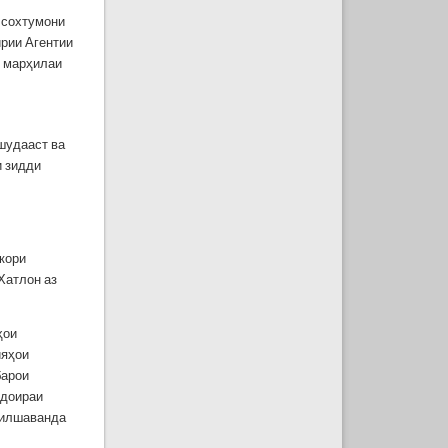
и сохтумони
ирии Агентии
р марҳилаи
 шудааст ва
и зидди
кори
Хатлон аз
ҳои
ияҳои
барои
 доираи
килшаванда