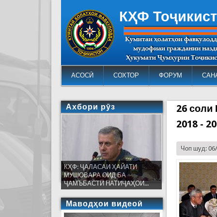
КҲФ Тоҷикис
АСОСӢ
СОХТОР
ФОРУМ
САН
Ахбори рӯз
26 соли
2018 - 2
Чоп шуд: 06
КҲФ: ҶАЛАСАИ ҲАЙАТИ
МУШОВАРА ОИД БА
ҶАМЪБАСТИ НАТИҶАҲОИ...
Маводҳои видеоӣ