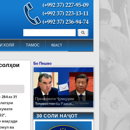
Поиск
Форма поиска
И ХОЛӢ
ТАМОС
REACT
Бо Пешво
 солҳои
№
284
аз
31
Президенти Ҷумҳурии
олат
ҳ
ои
Тоҷикистон ба Раиси...
кумати
22
”
,
30 СОЛИ НАҶОТ
о мақ
сади
комул
ва