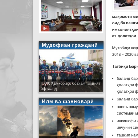
ма
қ
омоти
ми
оид
ба
пешг
имкониятҳ
о
аз ҳ
олат
ҳ
ои
Мудофиаи гражданӣ
Мутобиқи нақ
2018 – 2020 в
Татбиқ
и
Бар
баланд бар
КҲФ: Ҳамкориҳо бозҳам тақвият
ҳолатҳои ф
ёфтаанд
ҳолатҳои ф
баланд бар
Илм ва фанноварӣ
васеъ наму
системаи м
инкишофи и
инчунин си
ташкил нам