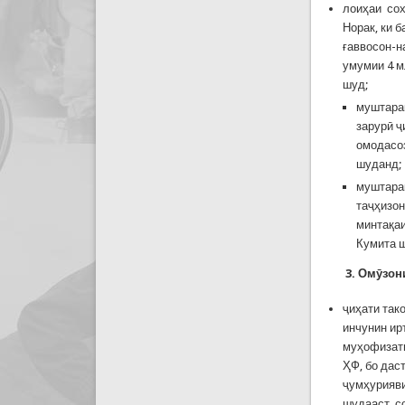
лоиҳаи сох
Норак, ки 
ғаввосон-н
умумии 4 м
шуд;
муштара
зарурӣ ҷ
омодасоз
шуданд;
муштарак
таҷҳизон
минтақаи
Кумита 
3.
Ом
ӯ
зон
ҷиҳати так
инчунин ир
муҳофизати
ҲФ, бо дас
ҷумҳурияви
шудааст, с