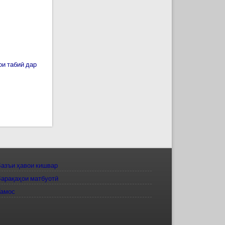
ои табиӣ дар
азъи ҳавои кишвар
арақаҳои матбуотӣ
Тамос