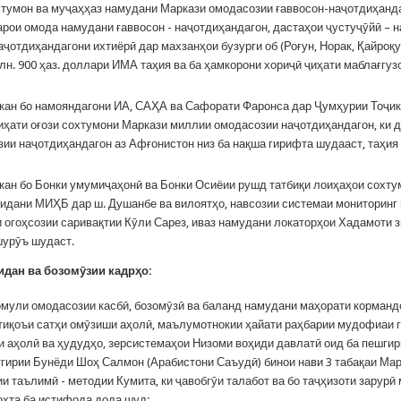
тумон ва муҷаҳҳаз намудани Маркази омодасозии ғаввосон-наҷотдиҳанда
барои омода намудани ғаввосон - наҷотдиҳандагон, дастаҳои ҷустуҷӯйӣ – н
аҷотдиҳандагони ихтиёрӣ дар махзанҳои бузурги об (Роғун, Норак, Қайроқу
лн. 900 ҳаз. доллари ИМА таҳия ва ба ҳамкорони хориҷӣ ҷиҳати маблағгу
кан бо намояндагони ИА, САҲА ва Сафорати Фаронса дар Ҷумҳурии Тоҷик
иҳати оғози сохтумони Маркази миллии омодасозии наҷотдиҳандагон, ки д
ии наҷотдиҳандагон аз Афғонистон низ ба нақша гирифта шудааст, таҳия
ан бо Бонки умумиҷаҳонӣ ва Бонки Осиёии рушд татбиқи лоиҳаҳои сохту
идани МИҲБ дар ш. Душанбе ва вилоятҳо, навсозии системаи мониторинг 
 огоҳсозии саривақтии Кӯли Сарез, иваз намудани локаторҳои Хадамоти 
шурӯъ шудаст.
идан
ва
бозом
ӯ
зии
кадрҳо:
омули омодасозии касбӣ, бозомӯзӣ ва баланд намудани маҳорати корманд
тиқоъи сатҳи омӯзиши аҳолӣ, маълумотнокии ҳайати раҳбарии мудофиаи 
 аҳолӣ ва ҳудудҳо, зерсистемаҳои Низоми воҳиди давлатӣ оид ба пешги
тгирии Бунёди Шоҳ Салмон (Арабистони Саъудӣ) бинои нави 3 табақаи Ма
и таълимӣ - методии Кумита, ки ҷавобгӯи талабот ва бо таҷҳизоти зарурӣ
охта ба истифода дода шуд;