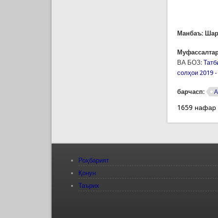
Манбаъ: Шар
Муфассалтар
ВА БОЗ:
Татб
солҳои 2019 -
барчасп:
А
1659 нафар
Роҳбарият
Қонун
Таърих