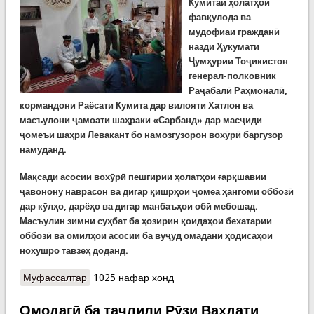
Кумитаи ҳолатҳои
фавқулода ва
мудофиаи гражданӣ
назди Ҳукумати
Ҷумҳурии Тоҷикистон
генерал-полковник
Раҷабалӣ Раҳмоналӣ,
кормандони Раёсати Кумита дар вилояти Хатлон ва
масъулони ҷамоати шаҳраки «Сарбанд» дар масҷиди
ҷомеъи шаҳри Левакант бо намозгузорон вохӯрӣ баргузор
намуданд.
Мақсади асосии вохӯрӣ пешгирии ҳолатҳои ғарқшавии
ҷавонону наврасон ва дигар қишрҳои ҷомеа ҳангоми оббозӣ
дар кӯлҳо, дарёҳо ва дигар манбаъҳои обӣ мебошад.
Масъулин зимни суҳбат ба ҳозирин қоидаҳои бехатарии
оббозӣ ва омилҳои асосии ба вуҷуд омадани ҳодисаҳои
нохушро тавзеҳ доданд.
Муфассалтар
о Пешгирии ҳодисаҳои ғарқшавӣ Левакант:
1025 нафар хонд
Вохӯрӣ бо намозгузорон ҷиҳати баланд
бардоштани сатҳи огоҳӣ
Омодагӣ ба таҷлили Рӯзи Ваҳдати