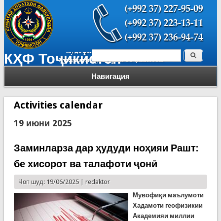
Поиск
КҲФ Тоҷикистон
Форма поиска
Навигация
Activities calendar
19 июни 2025
Заминларза дар ҳудуди ноҳияи Рашт:
бе хисорот ва талафоти ҷонӣ
Чоп шуд: 19/06/2025 |
redaktor
Мувофиқи маълумоти
Хадамоти геофизикии
Академияи миллии