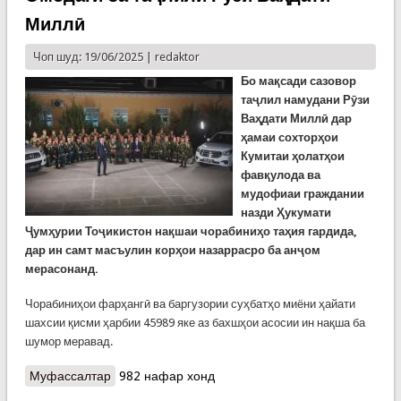
Миллӣ
Чоп шуд: 19/06/2025 |
redaktor
Бо мақсади сазовор
таҷлил намудани Рӯзи
Ваҳдати Миллӣ дар
ҳамаи сохторҳои
Кумитаи ҳолатҳои
фавқулода ва
мудофиаи граждании
назди Ҳукумати
Ҷумҳурии Тоҷикистон нақшаи чорабиниҳо таҳия гардида,
дар ин самт масъулин корҳои назаррасро ба анҷом
мерасонанд.
Чорабиниҳои фарҳангӣ ва баргузории суҳбатҳо миёни ҳайати
шахсии қисми ҳарбии 45989 яке аз бахшҳои асосии ин нақша ба
шумор меравад.
Муфассалтар
о Омодагӣ ба таҷлили Рӯзи Ваҳдати Миллӣ
982 нафар хонд