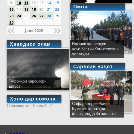
9
10
11
12
13
14
15
Омор
16
17
18
19
20
21
22
23
24
25
26
27
28
29
30
June 2025
Ҳаводиси олам
Идомаи ҷаласаҳои
ҷамъбастии Комиссияҳои
ҳолатҳои...
Сарбози наҷот
Тӯфонҳои харобкори
август
Ҳоло дар сомона
Сафари кории Раиси
Пользователей онлайн: 0.
Кумитаи ҳолатҳои
фавқулодда ба вилояти...
Роҳбарият