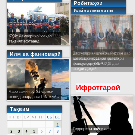
Робитаҳои
байналмилалӣ
КҲФ: Ҳамкориҳо бозҳам
тақвият ёфтаанд
Ширкати ҳайати Тоҷикистон дар
Илм ва фанноварӣ
ҷаласаи идораҳои наҷоти
кишварҳои узви СҲШ дар
шаҳри Деҳлӣ
Ифротгароӣ
Чаро замин рӯ ба гармои
шадид овардааст? Илм чӣ...
Тақвим
ПН
ВТ
СР
ЧТ
ПТ
СБ
ВС
1
Терроризм вабои аср
2
3
4
5
6
7
8