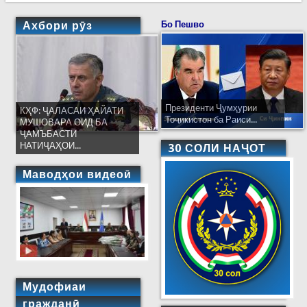
Ахбори рӯз
Бо Пешво
Президенти Ҷумҳурии
КҲФ: ҶАЛАСАИ ҲАЙАТИ
Тоҷикистон ба Раиси...
МУШОВАРА ОИД БА
ҶАМЪБАСТИ
НАТИҶАҲОИ...
30 СОЛИ НАҶОТ
Маводҳои видеоӣ
Мудофиаи
гражданӣ