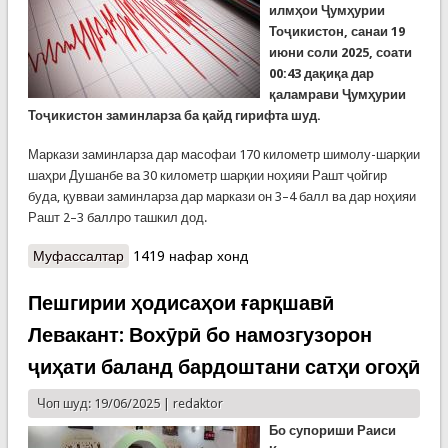
илмҳои Ҷумҳурии
Тоҷикистон, санаи 19
июни соли 2025, соати
00:43 дақиқа дар
қаламрави Ҷумҳурии
Тоҷикистон заминларза ба қайд гирифта шуд.
Маркази заминларза дар масофаи 170 километр шимолу-шарқии
шаҳри Душанбе ва 30 километр шарқии ноҳияи Рашт ҷойгир
буда, қувваи заминларза дар маркази он 3–4 балл ва дар ноҳияи
Рашт 2–3 баллро ташкил дод.
Муфассалтар
о Заминларза дар ҳудуди ноҳияи Рашт: бе
1419 нафар хонд
хисорот ва талафоти ҷонӣ
Пешгирии ҳодисаҳои ғарқшавӣ
Левакант: Вохӯрӣ бо намозгузорон
ҷиҳати баланд бардоштани сатҳи огоҳӣ
Чоп шуд: 19/06/2025 |
redaktor
Бо супориши Раиси