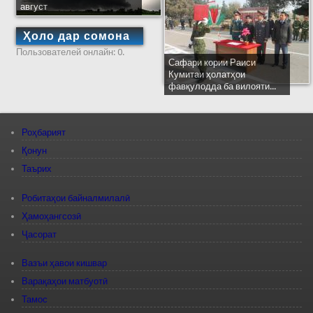
август
Ҳоло дар сомона
Пользователей онлайн: 0.
Сафари кории Раиси
Кумитаи ҳолатҳои
фавқулодда ба вилояти...
Роҳбарият
Қонун
Таърих
Робитаҳои байналмилалӣ
Ҳамоҳангсозӣ
Ҷасорат
Вазъи ҳавои кишвар
Варақаҳои матбуотӣ
Тамос