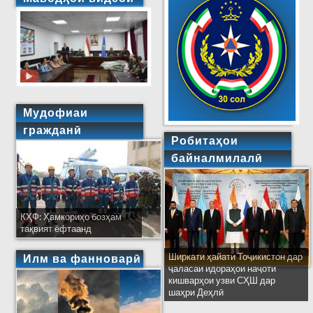
Мудофиаи
гражданӣ
Робитаҳои
байналмилалӣ
КҲФ: Ҳамкориҳо бозҳам
тақвият ёфтаанд
Ширкати ҳайати Тоҷикистон дар
Илм ва фанноварӣ
ҷаласаи идораҳои наҷоти
кишварҳои узви СҲШ дар
шаҳри Деҳлӣ