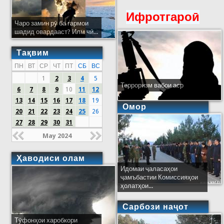
Ифротгароӣ
Чаро замин рӯ ба гармои
шадид овардааст? Илм чӣ...
Тақвим
ПН
ВТ
СР
ЧТ
ПТ
СБ
ВС
1
2
3
4
5
Терроризм вабои аср
6
7
8
9
10
11
12
13
14
15
16
17
18
19
Омор
20
21
22
23
24
25
26
27
28
29
30
31
May 2024
Ҳаводиси олам
Идомаи ҷаласаҳои
ҷамъбастии Комиссияҳои
ҳолатҳои...
Сарбози наҷот
Тӯфонҳои харобкори