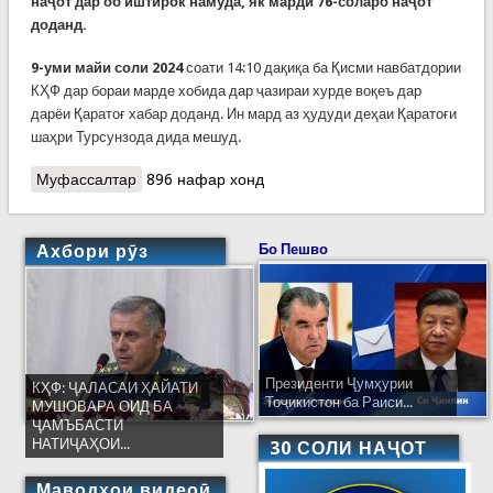
наҷот дар об иштирок намуда, як марди 76-соларо наҷот
доданд.
9-уми майи соли 2024
соати 14:10 дақиқа ба Қисми навбатдории
КҲФ дар бораи марде хобида дар ҷазираи хурде воқеъ дар
дарёи Қаратоғ хабар доданд. Ин мард аз ҳудуди деҳаи Қаратоғи
шаҳри Турсунзода дида мешуд.
Муфассалтар
о КҲФ: Чор ҳодисаи сабтшуда дар обҳои
896 нафар хонд
кишвар, ки мутаассифона, одамон ҳалок
шудаанд
Ахбори рӯз
Бо Пешво
Президенти Ҷумҳурии
КҲФ: ҶАЛАСАИ ҲАЙАТИ
Тоҷикистон ба Раиси...
МУШОВАРА ОИД БА
ҶАМЪБАСТИ
НАТИҶАҲОИ...
30 СОЛИ НАҶОТ
Маводҳои видеоӣ