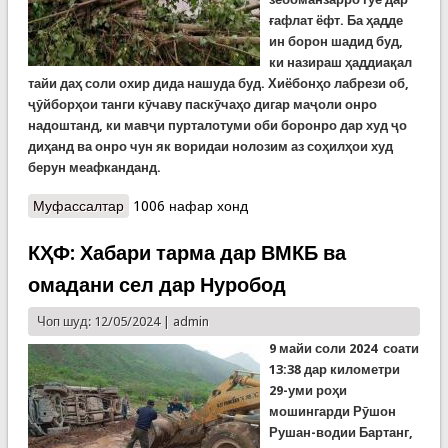
ғафлат ёфт. Ба ҳадде
ин борон шадид буд,
ки назираш ҳаддиақал
тайи даҳ соли охир дида нашуда буд. Хиёбонҳо лабрези об,
ҷӯйборҳои танги кӯчаву паскӯчаҳо дигар маҷоли онро
надоштанд, ки мавҷи пурталотуми оби боронро дар худ ҷо
диҳанд ва онро чун як воридаи нолозим аз соҳилҳои худ
берун меафканданд.
Муфассалтар
о Душанбе дар рӯзҳои боронӣ (ВИДЕО)
1006 нафар хонд
КҲФ: Хабари тарма дар ВМКБ ва
омадани сел дар Нуробод
Чоп шуд: 12/05/2024 |
admin
9 майи соли 2024 соати
13:38 дар километри
29-уми роҳи
мошингарди Рӯшон
Рушан-водии Бартанг,