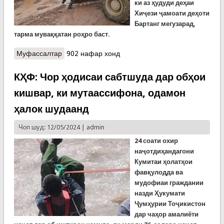
ки аз ҳудуди деҳаи
Хиҷези
ҷ
амоати
де
ҳ
оти
Бартанг мегузарад,
тарма мува
ққатан роҳро баст.
Муфассалтар
о КҲФ: Хабари тарма дар ВМКБ ва омадани сел
902 нафар хонд
дар Нуробод
КҲФ: Чор ҳодисаи сабтшуда дар обҳои
кишвар, ки мутаассифона, одамон
ҳалок шудаанд
Чоп шуд: 12/05/2024 |
admin
24 соати охир
наҷотдиҳандагони
Кумитаи ҳолатҳои
фавқулодда ва
мудофиаи граждании
назди Ҳукумати
Ҷумҳурии Тоҷикистон
дар чаҳор амалиёти