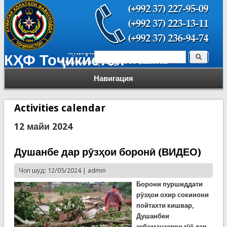
Поиск
КҲФ Тоҷикистон
Форма поиска
Навигация
Activities calendar
12 майи 2024
Душанбе дар рӯзҳои боронӣ (ВИДЕО)
Чоп шуд: 12/05/2024 |
admin
Борони пуршиддати
рӯзҳои охир сокинони
пойтахти кишвар,
Душанбеи
зебоманзарро гӯё дар