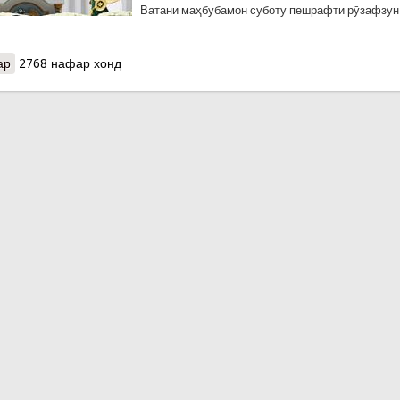
Ватани маҳбубамон суботу пешрафти рӯзафзун
ар
о Суханронии Пешвои миллат муҳтарам Эмомалӣ Раҳмон дар ма
2768 нафар хонд
шодӣ» дар шаҳри Душанбе