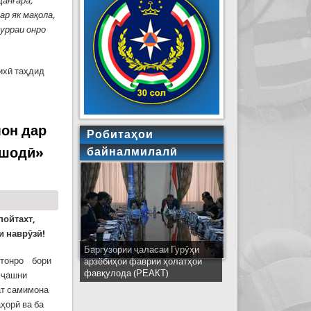
анғара,
р як мақола,
урраи онро
ихӣ таҳдид
о мебояд дар мубориза бо он муттаҳид шаванд
он дар
Робитаҳои
 шодӣ»
байналмилалӣ
пойтахт,
 наврӯзӣ!
Баргузории ҷаласаи Гурӯҳи
Ширкати ҳайати Тоҷикистон дар
стонро бори
арзёбиҳои фаврии ҳолатҳои
ҷаласаи идораҳои наҷоти
фавқулода (РЕАКТ)
кишварҳои узви СҲШ дар
н ҷашни
шаҳри Деҳлӣ
ат самимона
ҳорӣ ва ба