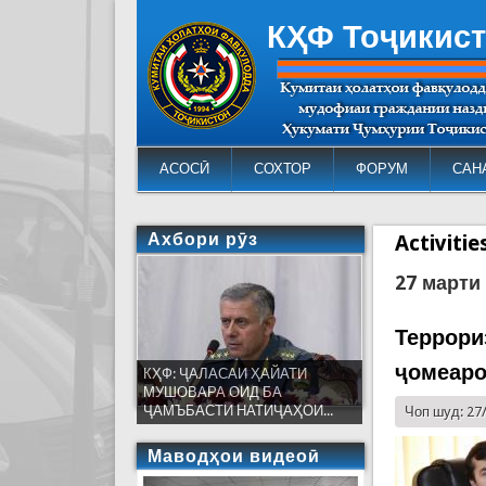
КҲФ Тоҷикис
АСОСӢ
СОХТОР
ФОРУМ
САН
Ахбори рӯз
Activiti
27 марти
Террори
ҷомеаро
КҲФ: ҶАЛАСАИ ҲАЙАТИ
МУШОВАРА ОИД БА
ҶАМЪБАСТИ НАТИҶАҲОИ...
Чоп шуд: 27
Маводҳои видеоӣ