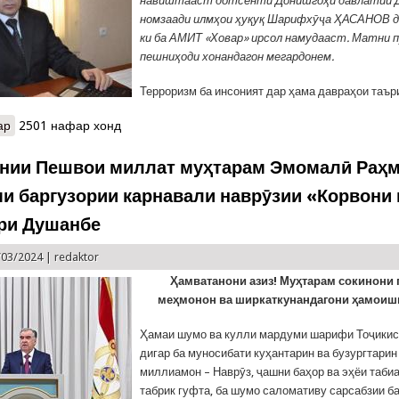
навиштааст дотсенти Донишгоҳи давлатии Д
номзаади илмҳои ҳуқуқ Шарифхӯҷа ҲАСАНОВ да
ки ба АМИТ «Ховар» ирсол намудааст. Матни п
пешниҳоди хонандагон мегардонем.
Терроризм ба инсоният дар ҳама давраҳои таър
ар
о Терроризм зуҳуроти нав нест ва қувваҳои солимфикри ҷомеар
2501 нафар хонд
нии Пешвои миллат муҳтарам Эмомалӣ Раҳм
и баргузории карнавали наврӯзии «Корвони
ри Душанбе
/03/2024 |
redaktor
Ҳамватанони азиз! Муҳтарам сокинони 
меҳмонон ва ширкаткунандагони ҳамоиши
Ҳамаи шумо ва кулли мардуми шарифи Тоҷики
дигар ба муносибати куҳантарин ва бузургтари
миллиамон – Наврӯз, ҷашни баҳор ва эҳёи таби
табрик гуфта, ба шумо саломативу сарсабзии ба