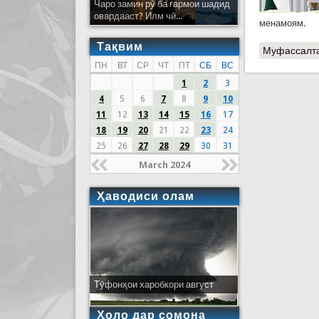
Чаро замин рӯ ба гармои шадид
овардааст? Илм чӣ...
менамоям.
Тақвим
Муфассалт
ПН
ВТ
СР
ЧТ
ПТ
СБ
ВС
1
2
3
4
5
6
7
8
9
10
11
12
13
14
15
16
17
18
19
20
21
22
23
24
25
26
27
28
29
30
31
March 2024
Ҳаводиси олам
Тӯфонҳои харобкори август
Ҳоло дар сомона