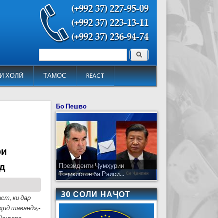
Поиск
Форма поиска
И ХОЛӢ
ТАМОС
REACT
Бо Пешво
ри
нд
Президенти Ҷумҳурии
Тоҷикистон ба Раиси...
30 СОЛИ НАҶОТ
ст, ки дар
ид шаванд»,-