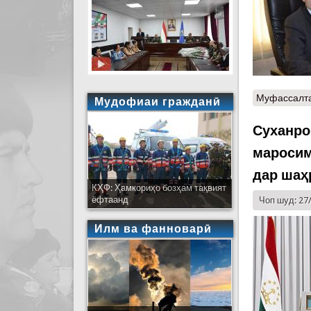
Муфассалт
Мудофиаи гражданӣ
Суханро
маросим
дар шаҳ
КҲФ: Ҳамкориҳо бозҳам тақвият
ёфтаанд
Чоп шуд: 27
Илм ва фанноварӣ