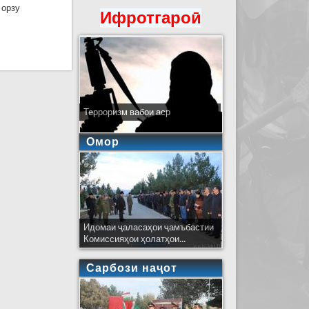
 орзу
Ифротгароӣ
росими баргузории карнавали наврӯзии «Корвони
Терроризм вабои аср
Омор
Идомаи ҷаласаҳои ҷамъбастии
Комиссияҳои ҳолатҳои...
Сарбози наҷот