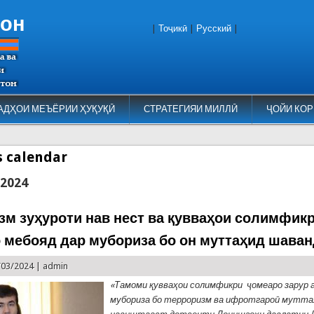
тон
|
Тоҷикӣ
|
Русский
|
АДҲОИ МЕЪЁРИИ ҲУҚУҚӢ
СТРАТЕГИЯИ МИЛЛӢ
ҶОЙИ КОР
es calendar
 2024
зм зуҳуроти нав нест ва қувваҳои солимфик
 мебояд дар мубориза бо он муттаҳид шава
/03/2024 |
admin
«Тамоми қувваҳои солимфикри ҷомеаро зарур а
мубориза бо терроризм ва ифротгароӣ муттаҳ