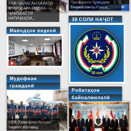
Президенти Ҷумҳурии
КҲФ: ҶАЛАСАИ ҲАЙАТИ
Тоҷикистон ба Раиси...
МУШОВАРА ОИД БА
ҶАМЪБАСТИ
НАТИҶАҲОИ...
30 СОЛИ НАҶОТ
Маводҳои видеоӣ
Мудофиаи
гражданӣ
Робитаҳои
байналмилалӣ
КҲФ: Ҳамкориҳо бозҳам
тақвият ёфтаанд