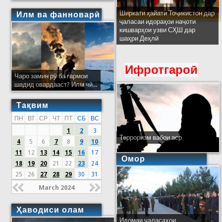
Ширкати ҳайати Тоҷикистон дар
Илм ва фанноварӣ
ҷаласаи идораҳои наҷоти
кишварҳои узви СҲШ дар
шаҳри Деҳлӣ
Ифротгароӣ
Чаро замин рӯ ба гармои
шадид овардааст? Илм чӣ...
Тақвим
ПН
ВТ
СР
ЧТ
ПТ
СБ
ВС
1
2
3
Терроризм вабои аср
4
5
6
7
8
9
10
11
12
13
14
15
16
17
Омор
18
19
20
21
22
23
24
25
26
27
28
29
30
31
March 2024
Ҳаводиси олам
Идомаи ҷаласаҳои