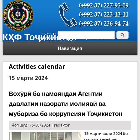
Поиск
КҲФ Тоҷикистон
Форма поиска
Навигация
Activities calendar
15 марти 2024
Вохӯрӣ бо намояндаи Агентии
давлатии назорати молиявӣ ва
мубориза бо коррупсияи Тоҷикистон
Чоп шуд: 15/03/2024 |
redaktor
15 марти соли 2024 бо