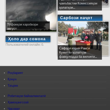
ҷамъбастии Комиссияҳои
ҳолатҳои...
Сарбози наҷот
Тӯфонҳои харобкори
август
Ҳоло дар сомона
Пользователей онлайн: 0.
Сафари кории Раиси
Кумитаи ҳолатҳои
фавқулодда ба вилояти...
Роҳбарият
Қонун
Таърих
Робитаҳои байналмилалӣ
Ҳамоҳангсозӣ
Ҷасорат