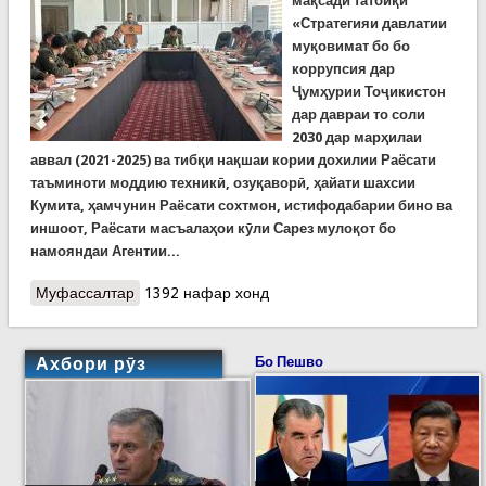
мақсади татбиқи
«Стратегияи давлатии
муқовимат бо бо
коррупсия дар
Ҷумҳурии Тоҷикистон
дар давраи то соли
2030 дар марҳилаи
аввал (2021-2025) ва тибқи нақшаи кории дохилии Раёсати
таъминоти моддию техникӣ, озуқаворӣ, ҳайати шахсии
Кумита, ҳамчунин Раёсати сохтмон, истифодабарии бино ва
иншоот, Раёсати масъалаҳои кӯли Сарез мулоқот бо
намояндаи Агентии...
Муфассалтар
о Вохӯрӣ бо намояндаи Агентии давлатии
1392 нафар хонд
назорати молиявӣ ва мубориза бо коррупсияи
Тоҷикистон
Ахбори рӯз
Бо Пешво