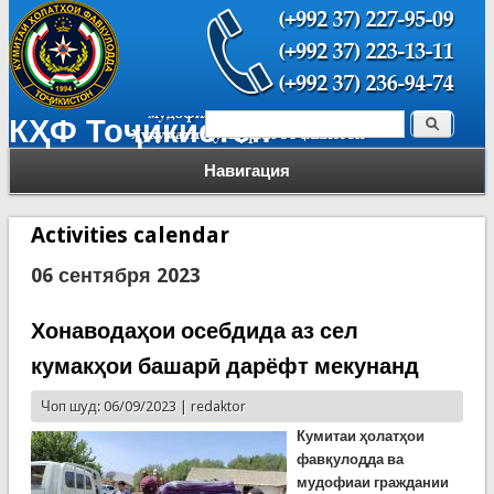
Поиск
КҲФ Тоҷикистон
Форма поиска
Навигация
Activities calendar
06 сентября 2023
Хонаводаҳои осебдида аз сел
кумакҳои башарӣ дарёфт мекунанд
Чоп шуд: 06/09/2023 |
redaktor
Кумитаи ҳолатҳои
фавқулодда ва
мудофиаи граждании