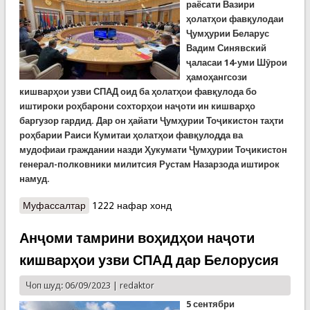
раёсати Вазири
ҳолатҳои фавқулодаи
Ҷумҳурии Беларус
Вадим Синявский
ҷаласаи 14-уми Шӯрои
ҳамоҳангсози
кишварҳои узви СПАД оид ба ҳолатҳои фавқулода бо
иштироки роҳбарони сохторҳои наҷоти ин кишварҳо
баргузор гардид. Дар он ҳайати Ҷумҳурии Тоҷикистон таҳти
роҳбарии Раиси Кумитаи ҳолатҳои фавқулодда ва
мудофиаи граждании назди Ҳукумати Ҷумҳурии Тоҷикистон
генерал-полковники милитсия Рустам Назарзода иштирок
намуд.
Муфассалтар
о Ҷаласаи 14-уми Шӯрои ҳамоҳангсози
1222 нафар хонд
кишварҳои узви СПАД оид ба ҳолатҳои
фавқулода дар Минс баргузор шуд
Анҷоми тамрини воҳидҳои наҷоти
кишварҳои узви СПАД дар Белорусия
Чоп шуд: 06/09/2023 |
redaktor
5 сентябр
и