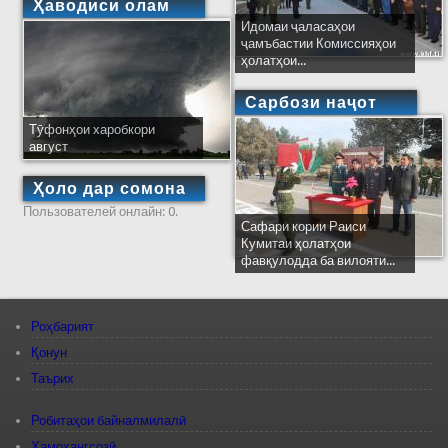
Ҳаводиси олам
Идомаи ҷаласаҳои
ҷамъбастии Комиссияҳои
ҳолатҳои...
Сарбози наҷот
Тӯфонҳои харобкори
август
Ҳоло дар сомона
Пользователей онлайн: 0.
Сафари кории Раиси
Кумитаи ҳолатҳои
фавқулодда ба вилояти...
Роҳбарият
Қонун
Таърих
Робитаҳои байналмилалӣ
Ҳамоҳангсозӣ