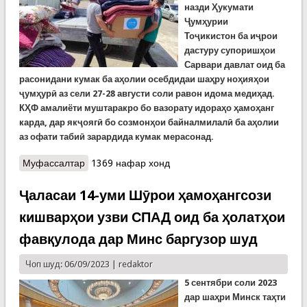
назди Ҳукумати
Ҷумҳурии
Тоҷикистон
ба
иҷрои
дастуру супоришҳои
Сарвари давлат оид ба
расонидани кумак ба аҳолии осебдидаи шаҳру ноҳияҳои
ҷумҳурӣ аз сели 27-28 августи соли равон идома
медиҳад.
КҲФ амалиёти муштаракро бо вазорату идораҳо ҳамоҳанг
карда, дар якҷоягӣ бо созмонҳои байналмилалӣ ба аҳолии
аз офати табиӣ зарардида кумак мерасонад.
Муфассалтар
о Хонаводаҳои осебдида аз сел кумакҳои
1369 нафар хонд
башарӣ дарёфт мекунанд
Ҷаласаи 14-уми Шӯрои ҳамоҳангсози
кишварҳои узви СПАД оид ба ҳолатҳои
фавқулода дар Минс баргузор шуд
Чоп шуд: 06/09/2023 |
redaktor
5 сентябри соли 2023
дар шаҳри Минск таҳти