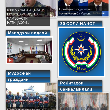
Президенти Ҷумҳурии
КҲФ: ҶАЛАСАИ ҲАЙАТИ
Тоҷикистон ба Раиси...
МУШОВАРА ОИД БА
ҶАМЪБАСТИ
НАТИҶАҲОИ...
30 СОЛИ НАҶОТ
Маводҳои видеоӣ
Мудофиаи
гражданӣ
Робитаҳои
байналмилалӣ
КҲФ: Ҳамкориҳо бозҳам