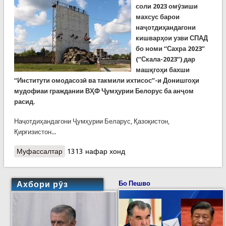
соли
2023
омӯзиши
махсус барои
наҷотдиҳандагони
кишварҳои узви СПАД
бо номи “Сахра 2023”
(“Скала-2023”) дар
машқгоҳи бахши
“Институти омодасозӣ ва такмили ихтисос”-и Донишгоҳи
мудофиаи граждании ВҲФ Ҷумҳурии Белорус ба анҷом
расид.
Наҷотдиҳандагони Ҷумҳурии Беларус, Қазоқистон,
Қирғизистон...
Муфассалтар
о Анҷоми тамрини воҳидҳои наҷоти кишварҳои
1313 нафар хонд
узви СПАД дар Белорусия
Ахбори рӯз
Бо Пешво