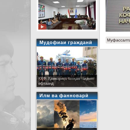
Муфассалт
Мудофиаи гражданӣ
КҲФ: Ҳамкориҳо бозҳам тақвият
ёфтаанд
Илм ва фанноварӣ