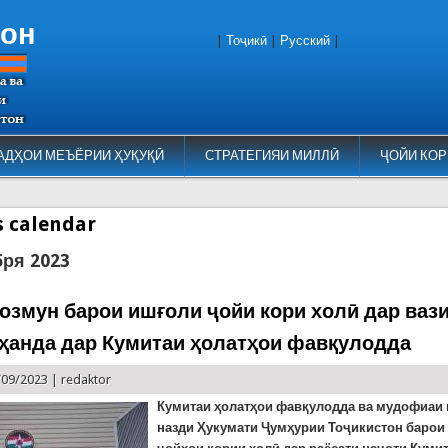
тон
|
Тоҷикӣ
|
Русский
|
АДҲОИ МЕЪЁРИИ ҲУҚУҚӢ
СТРАТЕГИЯИ МИЛЛӢ
ҶОЙИ КОР
es calendar
бря 2023
озмун барои ишғоли ҷойи кори холӣ дар ваз
ҳанда дар Кумитаи ҳолатҳои фавқулодда
/09/2023 |
redaktor
К
умитаи ҳолатҳои фавқулодда ва мудофиаи
назди Ҳукумати Ҷумҳурии Тоҷикистон барои