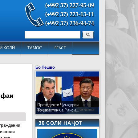
Поиск
Форма поиска
И ХОЛӢ
ТАМОС
REACT
Бо Пешво
ифаи
Президенти Ҷумҳурии
Тоҷикистон ба Раиси...
30 СОЛИ НАҶОТ
 граждании
 ишғоли