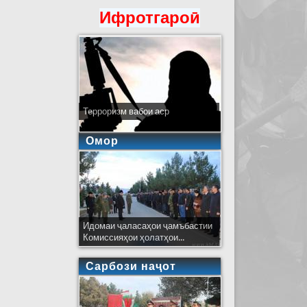
Ифротгароӣ
Терроризм вабои аср
Омор
Идомаи ҷаласаҳои ҷамъбастии
Комиссияҳои ҳолатҳои...
Сарбози наҷот