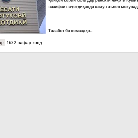
ҷойҳои кории холӣ дар раёсати наҷоти Кумит
вазифаи наҷотдиҳанда озмун эълон мекунад
Т
алабот ба номзадҳо...
ар
о Эълони озмун барои ишғоли ҷойи кори холӣ дар вазифаи наҷо
1632 нафар хонд