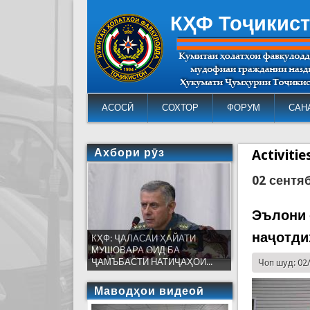
КҲФ Тоҷикис
АСОСӢ
СОХТОР
ФОРУМ
САН
Ахбори рӯз
Activiti
02 сентя
Эълони 
наҷотди
КҲФ: ҶАЛАСАИ ҲАЙАТИ
МУШОВАРА ОИД БА
ҶАМЪБАСТИ НАТИҶАҲОИ...
Чоп шуд: 02
Маводҳои видеоӣ