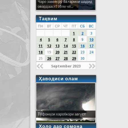
Чаро замин рӯ ба гармои шадид
овардааст? Илм чӣ...
Тақвим
ПН
ВТ
СР
ЧТ
ПТ
СБ
ВС
1
2
3
4
5
6
7
8
9
10
11
12
13
14
15
16
17
18
19
20
21
22
23
24
25
26
27
28
29
30
September 2023
Ҳаводиси олам
Тӯфонҳои харобкори август
Ҳоло дар сомона