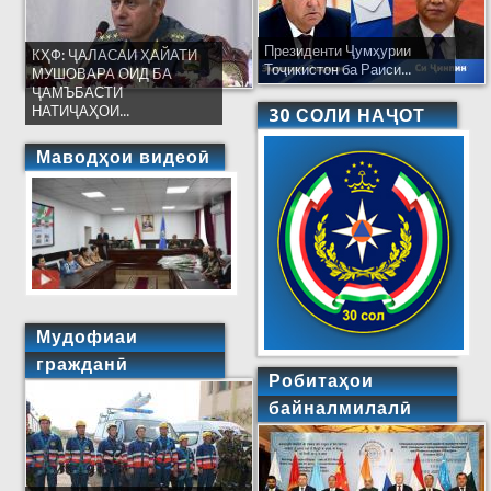
Президенти Ҷумҳурии
КҲФ: ҶАЛАСАИ ҲАЙАТИ
Тоҷикистон ба Раиси...
МУШОВАРА ОИД БА
ҶАМЪБАСТИ
НАТИҶАҲОИ...
30 СОЛИ НАҶОТ
Маводҳои видеоӣ
Мудофиаи
гражданӣ
Робитаҳои
байналмилалӣ