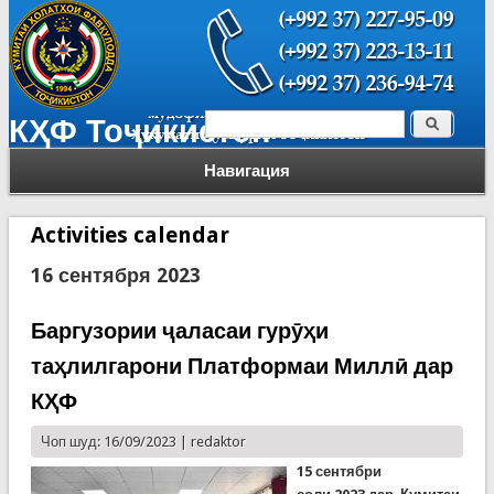
Поиск
КҲФ Тоҷикистон
Форма поиска
Навигация
Activities calendar
16 сентября 2023
Баргузории ҷаласаи гурӯҳи
таҳлилгарони Платформаи Миллӣ дар
КҲФ
Чоп шуд: 16/09/2023 |
redaktor
15 сентяб
ри