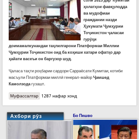
соли
2023
дар
Кумитаи
ҳолатҳои фавқулодда
ва мудофиаи
граждании назди
Ҳукумати Ҷумҳурии
Тоҷикистон
ҷаласаи
гурӯҳи
доимамалкунандаи таҳлилгарони Платформаи Миллии
Ҷумҳурии Тоҷикистон оид ба коҳиши хатари офатҳо дар
ҳайати васеъи он баргузор шуд.
Ҷаласа таҳти роҳбарии сардори Сарраёсати Кумитаи, котиби
масъули Платформаи миллӣ генерал-майор
Ҷамшед
Камолзода
гузашт.
Муфассалтар
о Баргузории ҷаласаи гурӯҳи таҳлилгарони
1287 нафар хонд
Платформаи Миллӣ дар КҲФ
Ахбори рӯз
Бо Пешво