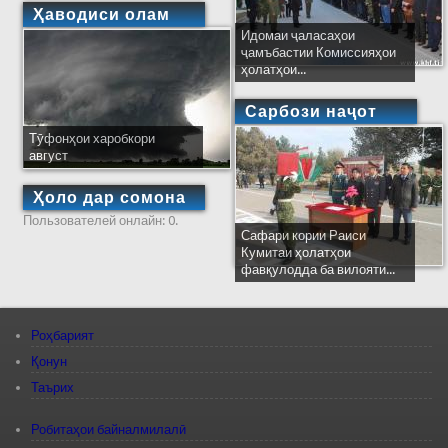
Ҳаводиси олам
Идомаи ҷаласаҳои
ҷамъбастии Комиссияҳои
ҳолатҳои...
Сарбози наҷот
Тӯфонҳои харобкори
август
Ҳоло дар сомона
Пользователей онлайн: 0.
Сафари кории Раиси
Кумитаи ҳолатҳои
фавқулодда ба вилояти...
Роҳбарият
Қонун
Таърих
Робитаҳои байналмилалӣ