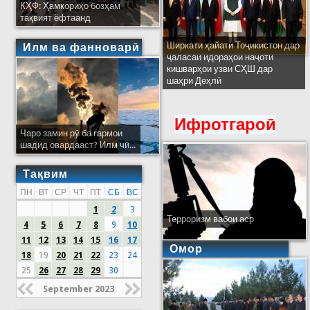
КҲФ: Ҳамкориҳо бозҳам
тақвият ёфтаанд
Ширкати ҳайати Тоҷикистон дар
Илм ва фанноварӣ
ҷаласаи идораҳои наҷоти
кишварҳои узви СҲШ дар
шаҳри Деҳлӣ
Ифротгароӣ
Чаро замин рӯ ба гармои
шадид овардааст? Илм чӣ...
Тақвим
ПН
ВТ
СР
ЧТ
ПТ
СБ
ВС
1
2
3
Терроризм вабои аср
4
5
6
7
8
9
10
11
12
13
14
15
16
17
Омор
18
19
20
21
22
23
24
25
26
27
28
29
30
September 2023