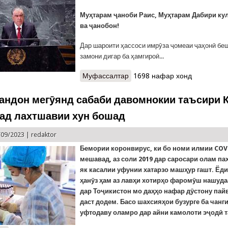
Муҳтарам ҷаноби Раис, Муҳтарам Дабири ку
ва ҷанобон!
Дар шароити ҳассоси имрӯза ҷомеаи ҷаҳонӣ беш
замони дигар ба ҳамгироӣ...
Муфассалтар
о Суханронии Президенти Ҷу
1698 нафар хонд
иҷлоси 78-уми Маҷмаи умум
ндон мегӯянд сабаби давомнокии таъсири 
ад лахтшавии хун бошад
/09/2023 |
redaktor
Бемории коронвирус, ки бо номи илмии
COV
мешавад, аз соли 2019 дар саросари олам па
як касалии уфунии хатарзо машҳур гашт. Ёди
ҳанӯз ҳам аз лавҳи хотирҳо фаромӯш нашуда
дар Тоҷикистон мо даҳҳо нафар дӯстону пай
даст додем. Басо шахсияҳои бузурге ба чанг
уфтодаву оламро дар айни камолоти эҷодӣ т