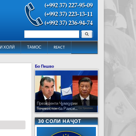
Поиск
Форма поиска
И ХОЛӢ
ТАМОС
REACT
Бо Пешво
Президенти Ҷумҳурии
Тоҷикистон ба Раиси...
30 СОЛИ НАҶОТ