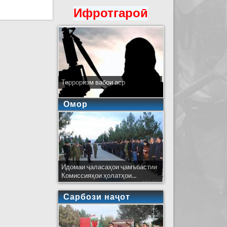
вонад лахтшавии хун бошад
Ифротгароӣ
Терроризм вабои аср
Омор
Идомаи ҷаласаҳои ҷамъбастии
Комиссияҳои ҳолатҳои...
Сарбози наҷот