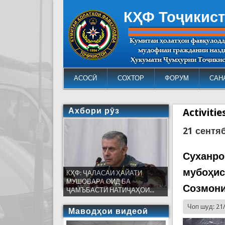
КҲФ Тоҷикис
АСОСӢ
СОХТОР
ФОРУМ
САН
Ахбори рӯз
Activiti
21 сентя
Суханро
мубоҳис
КҲФ: ҶАЛАСАИ ҲАЙАТИ
МУШОВАРА ОИД БА
Созмони
ҶАМЪБАСТИ НАТИҶАҲОИ...
Чоп шуд: 21
Маводҳои видеоӣ