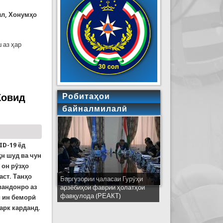
лл, Хонумҳо
 аз ҳар
мҳурии Тоҷикистон дар мубоҳисаҳои умумии
ии Созмони Милали Муттаҳид
Ковид
Робитаҳои
байналмилалӣ
ID-19 ёд
ҳн шуд ва чун
 он рӯзҳо
аст. Танҳо
Баргузории ҷаласаи Гурӯҳи
Ширкати ҳайати Тоҷикистон дар
вандонро аз
арзёбиҳои фаврии ҳолатҳои
ҷаласаи идораҳои наҷоти
фавқулода (РЕАКТ)
кишварҳои узви СҲШ дар
и ин беморӣ
шаҳри Деҳлӣ
арк карданд.