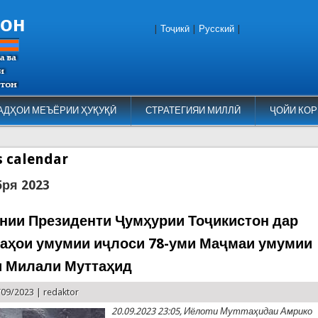
тон
|
Тоҷикӣ
|
Русский
|
АДҲОИ МЕЪЁРИИ ҲУҚУҚӢ
СТРАТЕГИЯИ МИЛЛӢ
ҶОЙИ КОР
es calendar
бря 2023
нии Президенти Ҷумҳурии Тоҷикистон дар
аҳои умумии иҷлоси 78-уми Маҷмаи умумии
 Милали Муттаҳид
/09/2023 |
redaktor
20.09.2023 23:05, Иёлоти Муттаҳидаи Амрико