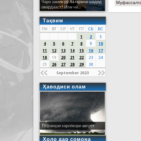
Чаро замин рӯ ба гармои шадид
Муфассалт
овардааст? Илм чӣ...
Тақвим
ПН
ВТ
СР
ЧТ
ПТ
СБ
ВС
1
2
3
4
5
6
7
8
9
10
11
12
13
14
15
16
17
18
19
20
21
22
23
24
25
26
27
28
29
30
September 2023
Ҳаводиси олам
Тӯфонҳои харобкори август
Ҳоло дар сомона