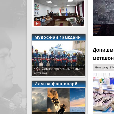
Мудофиаи гражданӣ
Донишма
метавон
Чоп шуд: 21
КҲФ: Ҳамкориҳо бозҳам тақвият
ёфтаанд
Илм ва фанноварӣ