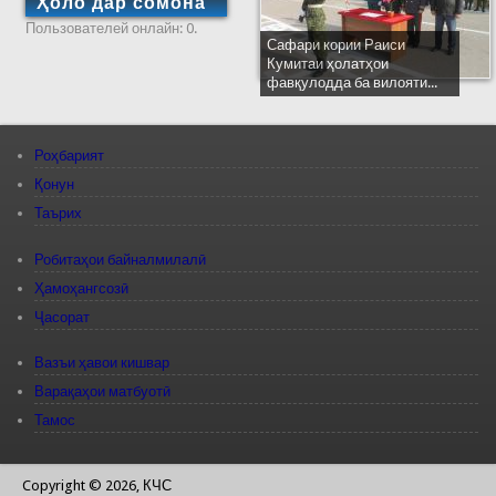
Ҳоло дар сомона
Пользователей онлайн: 0.
Сафари кории Раиси
Кумитаи ҳолатҳои
фавқулодда ба вилояти...
Роҳбарият
Қонун
Таърих
Робитаҳои байналмилалӣ
Ҳамоҳангсозӣ
Ҷасорат
Вазъи ҳавои кишвар
Варақаҳои матбуотӣ
Тамос
Copyright © 2026, КЧС