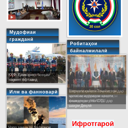
Мудофиаи
гражданӣ
Робитаҳои
байналмилалӣ
КҲФ: Ҳамкориҳо бозҳам
тақвият ёфтаанд
Ширкати ҳайати Тоҷикистон дар
Илм ва фанноварӣ
ҷаласаи идораҳои наҷоти
кишварҳои узви СҲШ дар
шаҳри Деҳлӣ
Ифротгароӣ
Чаро замин рӯ ба гармои