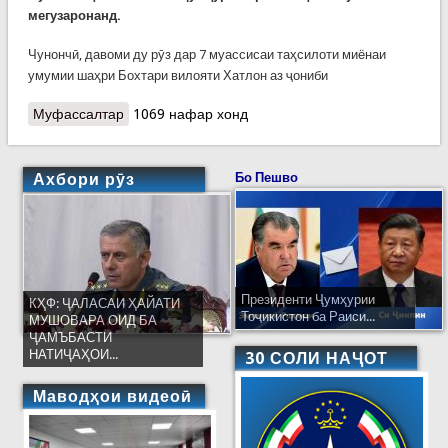
мегузаронанд.
Чунончӣ, давоми ду рӯз дар 7 муассисаи таҳсилоти миёнаи
умумии шаҳри Бохтари вилояти Хатлон аз ҷониби
Муфассалтар
о Дар Хатлон бачаҳоро қоидаҳои амал дар
1069 нафар хонд
заминларза меомӯзанд
Ахбори рӯз
Бо Пешво
Президенти Ҷумҳурии
КҲФ: ҶАЛАСАИ ҲАЙАТИ
Тоҷикистон ба Раиси...
МУШОВАРА ОИД БА
ҶАМЪБАСТИ
НАТИҶАҲОИ...
30 СОЛИ НАҶОТ
Маводҳои видеоӣ