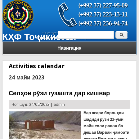
Поиск
КҲФ Тоҷикистон
Форма поиска
Навигация
Activities calendar
24 майи 2023
Селҳои рӯзи гузашта дар кишвар
Чоп шуд: 24/05/2023 |
admin
Бар асари боронҳои
шадиди рӯзи 23-уми
майи соли равон ба
дешаи Варваи ҷамоати
деҳоти Ромити шаҳри