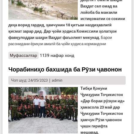
Ваҳдат сел омад ва
лойоба ба манзили
истиқоматии се сокини
деҳа ворид гардид, ҳамчунин 10 қитъаи наздиҳавлигӣ
қисмат зарар дид. Дар ҷойи ҳодиса Комиссияи ҳолатҳои
фавқулоддаи шаҳри Ваҳдат фаъолият мекунад
. Барои
расонидани ёриҳои амалӣ ба ҷойи ҳодиса кормандони
Муфассалтар
о Селҳои рӯзи гузашта дар кишвар
1139 нафар хонд
Чорабиниҳо бахшида ба Рӯзи ҷавонон
Чоп шуд: 24/05/2023 |
admin
Тибқи Қонуни
Ҷумҳурии Тоҷикистон
«Дар бораи рӯзҳои ид»
ҳамасола 23 май дар
Ҷумҳурии Тоҷикистон
ҳамчун Рӯзи ҷавонон
ҷашн гирифта
мешавад.