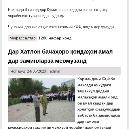
Бахшида ба ин ид дар Кумита ва воҳидҳои он низ як қатор
чорабиниҳо гузаронида шуданд.
Чунончӣ, дар яке аз қисмҳои низомии КҲФ, воқеъ дар ҳудуди
Муфассалтар
о Чорабиниҳо бахшида ба Рӯзи ҷавонон
1260 нафар хонд
Дар Хатлон бачаҳоро қоидаҳои амал
дар заминларза меомӯзанд
Чоп шуд: 24/05/2023 |
admin
Кормандони КҲФ бо
мақсади аз кӯдакӣ
ташаккул додани
малакаҳои амалӣ оид
ба амал кардан дар
ҳолатҳои фавқулоддаи
вобаста ба заминларза
дар тамоми
муассисаҳои таълимии ҷумҳурӣ чорабиниҳои омӯзишӣ