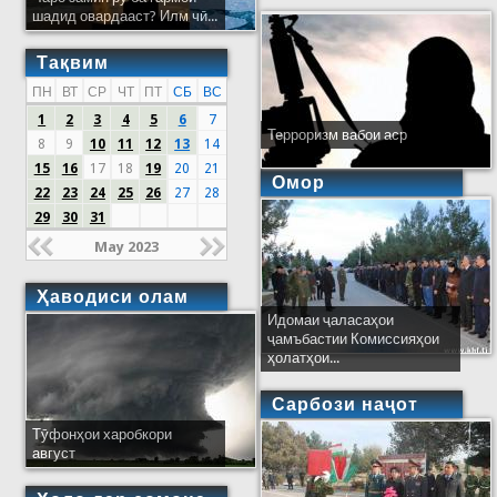
шадид овардааст? Илм чӣ...
Тақвим
ПН
ВТ
СР
ЧТ
ПТ
СБ
ВС
1
2
3
4
5
6
7
Терроризм вабои аср
8
9
10
11
12
13
14
15
16
17
18
19
20
21
Омор
22
23
24
25
26
27
28
29
30
31
May 2023
Ҳаводиси олам
Идомаи ҷаласаҳои
ҷамъбастии Комиссияҳои
ҳолатҳои...
Сарбози наҷот
Тӯфонҳои харобкори
август