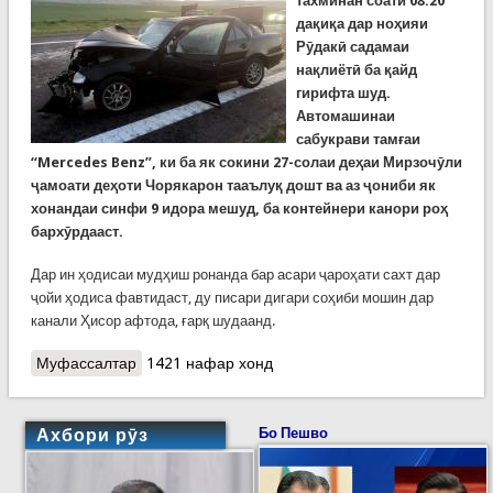
тахминан соати 08:20
дақиқа дар ноҳияи
Рӯдакӣ садамаи
нақлиётӣ ба қайд
гирифта шуд.
Автомашинаи
сабукрави тамғаи
“Mercedes Benz”, ки ба як сокини 27-солаи деҳаи Мирзочӯли
ҷамоати деҳоти Чорякарон тааълуқ дошт ва аз ҷониби як
хонандаи синфи 9 идора мешуд, ба контейнери канори роҳ
бархӯрдааст.
Дар ин ҳодисаи мудҳиш ронанда бар асари ҷароҳати сахт дар
ҷойи ҳодиса фавтидаст, ду писари дигари соҳиби мошин дар
канали Ҳисор афтода, ғарқ шудаанд.
Муфассалтар
о Хабарҳои рӯзи гузашта: Садамаи мудҳиш дар
1421 нафар хонд
Чоряккорон, ҳалокати ноболиғон
Ахбори рӯз
Бо Пешво