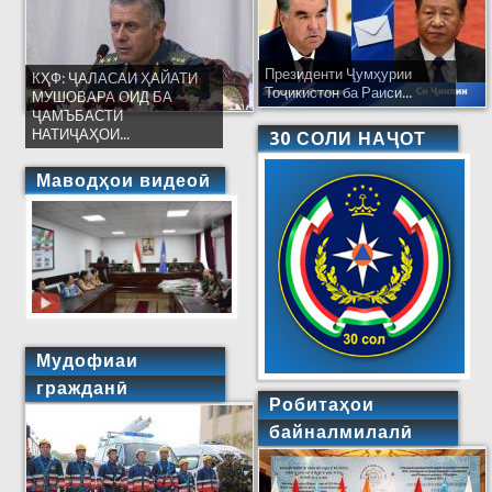
Президенти Ҷумҳурии
КҲФ: ҶАЛАСАИ ҲАЙАТИ
Тоҷикистон ба Раиси...
МУШОВАРА ОИД БА
ҶАМЪБАСТИ
НАТИҶАҲОИ...
30 СОЛИ НАҶОТ
Маводҳои видеоӣ
Мудофиаи
гражданӣ
Робитаҳои
байналмилалӣ