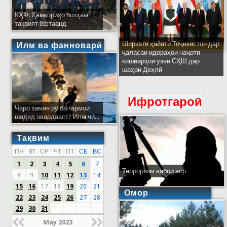
КҲФ: Ҳамкориҳо бозҳам
тақвият ёфтаанд
Ширкати ҳайати Тоҷикистон дар
Илм ва фанноварӣ
ҷаласаи идораҳои наҷоти
кишварҳои узви СҲШ дар
шаҳри Деҳлӣ
Ифротгароӣ
Чаро замин рӯ ба гармои
шадид овардааст? Илм чӣ...
Тақвим
ПН
ВТ
СР
ЧТ
ПТ
СБ
ВС
1
2
3
4
5
6
7
Терроризм вабои аср
8
9
10
11
12
13
14
15
16
17
18
19
20
21
Омор
22
23
24
25
26
27
28
29
30
31
May 2023