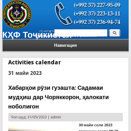
Поиск
КҲФ Тоҷикистон
Форма поиска
Навигация
Activities calendar
31 майи 2023
Хабарҳои рӯзи гузашта: Садамаи
мудҳиш дар Чоряккорон, ҳалокати
ноболиғон
Чоп шуд: 31/05/2023 |
admin
30 майи соли 2023