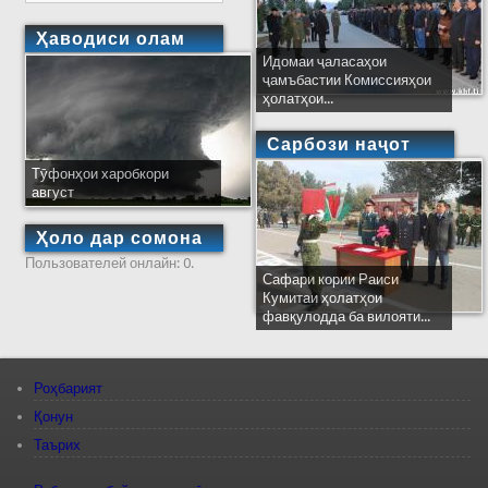
Ҳаводиси олам
Идомаи ҷаласаҳои
ҷамъбастии Комиссияҳои
ҳолатҳои...
Сарбози наҷот
Тӯфонҳои харобкори
август
Ҳоло дар сомона
Пользователей онлайн: 0.
Сафари кории Раиси
Кумитаи ҳолатҳои
фавқулодда ба вилояти...
Роҳбарият
Қонун
Таърих