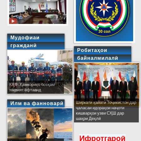
Мудофиаи
гражданӣ
Робитаҳои
байналмилалӣ
КҲФ: Ҳамкориҳо бозҳам
тақвият ёфтаанд
Ширкати ҳайати Тоҷикистон дар
Илм ва фанноварӣ
ҷаласаи идораҳои наҷоти
кишварҳои узви СҲШ дар
шаҳри Деҳлӣ
Ифротгароӣ