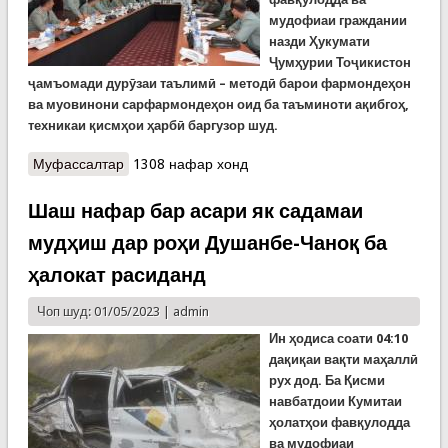
мудофиаи граждании
назди Ҳукумати
Ҷумҳурии Тоҷикистон
ҷамъомади дурӯзаи таълимӣ – методӣ барои фармондеҳон
ва муовинони сарфармондеҳон оид ба таъминоти ақибгоҳ,
техникаи қисмҳои ҳарбӣ баргузор шуд.
Муфассалтар
о Ҷамъомади таълимиӣ-методӣ дар КҲФ
1308 нафар хонд
Шаш нафар бар асари як садамаи
мудҳиш дар роҳи Душанбе-Чаноқ ба
ҳалокат расиданд
Чоп шуд: 01/05/2023 |
admin
Ин ҳодиса соати 04:10
дақиқаи вақти маҳаллӣ
рух дод. Ба Қисми
навбатдоии Кумитаи
ҳолатҳои фавқулодда
ва мудофиаи