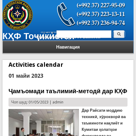
Поиск
КҲФ Тоҷикистон
Форма поиска
Навигация
Activities calendar
01 майи 2023
Ҷамъомади таълимиӣ-методӣ дар КҲФ
Чоп шуд: 01/05/2023 |
admin
Дар
Раёсати моддию
техникӣ, хӯрокворӣ ва
таъминоти нақлиёт
и
Кумитаи ҳолатҳои
фавқулодда ва