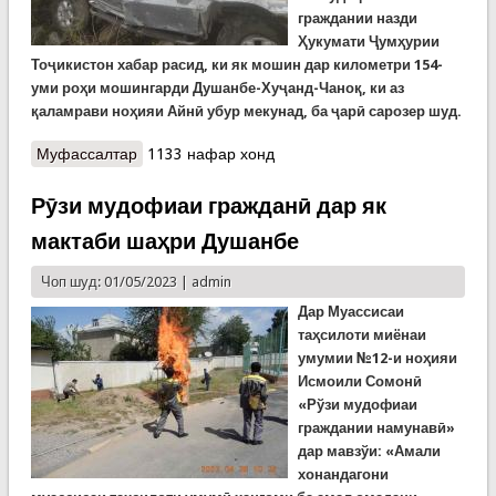
граждании назди
Ҳукумати Ҷумҳурии
Тоҷикистон хабар расид, ки як мошин дар километри 154-
уми роҳи мошингарди Душанбе-Хуҷанд-Чаноқ, ки аз
қаламрави ноҳияи Айнӣ убур мекунад, ба ҷарӣ сарозер шуд.
Муфассалтар
о Шаш нафар бар асари як садамаи мудҳиш
1133 нафар хонд
дар роҳи Душанбе-Чаноқ ба ҳалокат расиданд
Рӯзи мудофиаи гражданӣ дар як
мактаби шаҳри Душанбе
Чоп шуд: 01/05/2023 |
admin
Дар Муассисаи
таҳсилоти миёнаи
умумии №12-и ноҳияи
Исмоили Сомонӣ
«Рўзи мудофиаи
граждании намунавӣ»
дар мавзўи: «Амали
хонандагони