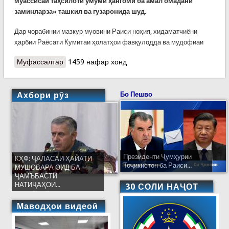
муассисаи таҳсилоти умумӣ ҳангоми ба амал омадани
заминларза» ташкил ва гузаронида шуд.
Дар чорабинии мазкур муовини Раиси ноҳия, хидаматчиёни
ҳарбии Раёсати Кумитаи ҳолатҳои фавқулодда ва мудофиаи
Муфассалтар
о Рӯзи мудофиаи гражданӣ дар як мактаби
1459 нафар хонд
шаҳри Душанбе
Ахбори рӯз
Бо Пешво
Президенти Ҷумҳурии
КҲФ: ҶАЛАСАИ ҲАЙАТИ
Тоҷикистон ба Раиси...
МУШОВАРА ОИД БА
ҶАМЪБАСТИ
НАТИҶАҲОИ...
30 СОЛИ НАҶОТ
Маводҳои видеоӣ