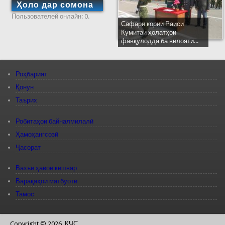
Ҳоло дар сомона
Пользователей онлайн: 0.
Сафари кории Раиси
Кумитаи ҳолатҳои
фавқулодда ба вилояти...
Роҳбарият
Қонун
Таърих
Робитаҳои байналмилалӣ
Ҳамоҳангсозӣ
Ҷасорат
Вазъи ҳавои кишвар
Варақаҳои матбуотӣ
Тамос
Copyright © 2026, КЧС