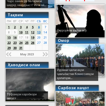
Чаро замин рӯ ба гармои
шадид овардааст? Илм чӣ...
Тақвим
ПН
ВТ
СР
ЧТ
ПТ
СБ
ВС
1
2
3
4
5
6
7
Терроризм вабои аср
8
9
10
11
12
13
14
15
16
17
18
19
20
21
Омор
22
23
24
25
26
27
28
29
30
31
May 2023
Ҳаводиси олам
Идомаи ҷаласаҳои
ҷамъбастии Комиссияҳои
ҳолатҳои...
Сарбози наҷот
Тӯфонҳои харобкори
август