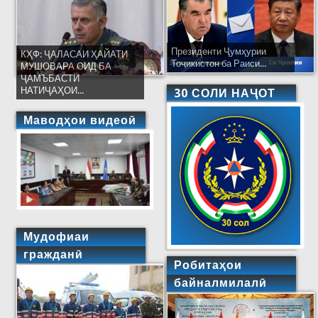
Президенти Ҷумҳурии
КҲФ: ҶАЛАСАИ ҲАЙАТИ
Тоҷикистон ба Раиси...
МУШОВАРА ОИД БА
ҶАМЪБАСТИ
НАТИҶАҲОИ...
30 СОЛИ НАҶОТ
Маводҳои видеоӣ
Мудофиаи
гражданӣ
Робитаҳои
байналмилалӣ