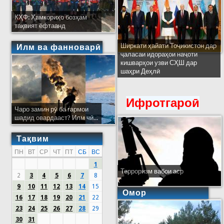
КҲФ: Ҳамкориҳо бозҳам
тақвият ёфтаанд
Ширкати ҳайати Тоҷикистон дар
Илм ва фанноварӣ
ҷаласаи идораҳои наҷоти
кишварҳои узви СҲШ дар
шаҳри Деҳлӣ
Ифротгароӣ
Чаро замин рӯ ба гармои
шадид овардааст? Илм чӣ...
Тақвим
ПН
ВТ
СР
ЧТ
ПТ
СБ
ВС
1
Терроризм вабои аср
2
3
4
5
6
7
8
9
10
11
12
13
14
15
Омор
16
17
18
19
20
21
22
23
24
25
26
27
28
29
30
31