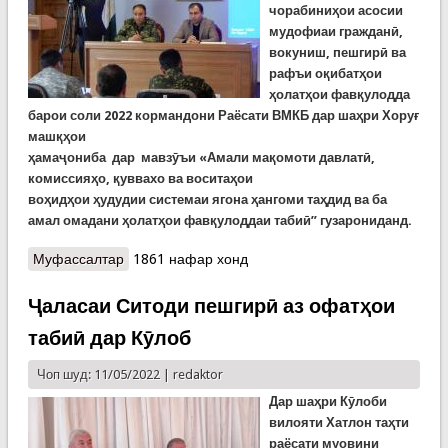
чорабиниҳои асосии
мудофиаи гражданӣ,
вокуниш, пешгирӣ ва
рафъи оқибатҳои
ҳолатҳои фавқулодда
барои соли 2022 кормандони Раёсати ВМКБ дар шаҳри Хоруғ
машқҳои
ҳамаҷониба
дар
мавз
ӯъи
«Амали
мақомоти
давлат
ӣ
,
комиссия
ҳ
о,
қ
уввахо ва восита
ҳ
ои
во
ҳ
ид
ҳ
ои
ҳудудии
системаи ягона
ҳ
ангоми та
ҳ
дид ва ба
амал омадани
ҳ
олат
ҳ
ои фав
қ
улоддаи таби
ӣ” гузарониданд.
Муфассалтар
о Дарсҳои омӯзишии мудофиаи гражданӣ дар
1861 нафар хонд
Хоруғ
Ҷаласаи Ситоди пешгирӣ аз офатҳои
табиӣ дар Кӯлоб
Чоп шуд: 11/05/2022 |
redaktor
Дар шаҳри Кӯлоби
вилояти Хатлон таҳти
раёсати муовини