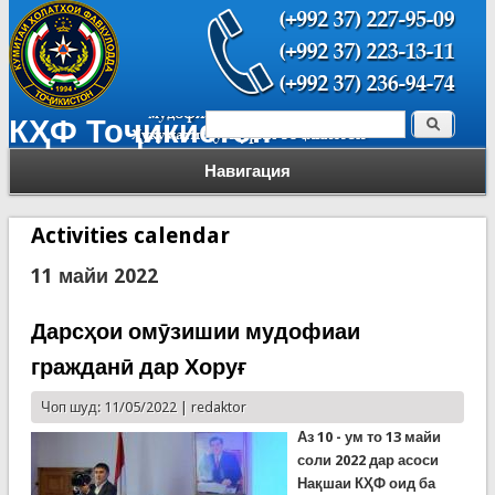
Поиск
КҲФ Тоҷикистон
Форма поиска
Навигация
Activities calendar
11 майи 2022
Дарсҳои омӯзишии мудофиаи
гражданӣ дар Хоруғ
Чоп шуд: 11/05/2022 |
redaktor
Аз 10
- ум
то 13 майи
соли 2022 дар асоси
Нақшаи КҲФ оид ба