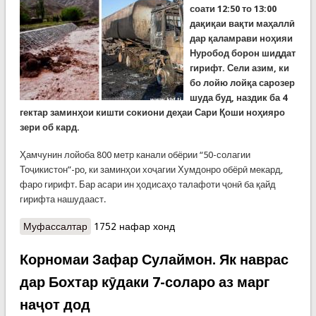
соати 12:50 то 13:00
дақиқаи вақти маҳаллӣ
дар қаламрави ноҳияи
Нуробод борон шиддат
гирифт. Сели азим, ки
бо лойю лойқа сарозер
шуда буд, наздик ба 4
гектар заминҳои кишти сокиони деҳаи Сари Қоши ноҳияро
зери об кард.
Ҳамчунин лойоба 800 метр канали обёрии “50-солагии
Тоҷикистон”-ро, ки заминҳои хоҷагии Хумдонро обёрӣ мекард,
фаро гирифт. Бар асари ин ҳодисаҳо талафоти ҷонӣ ба қайд
гирифта нашудааст.
Муфассалтар
о Хабарҳои рӯзи гузашта. Сел дар Нуробод.
1752 нафар хонд
Таркиши мошини сӯхтбар дар Масчои Кӯҳӣ
Корномаи Зафар Сулаймон. Як наврас
дар Бохтар кӯдаки 7-соларо аз марг
наҷот дод