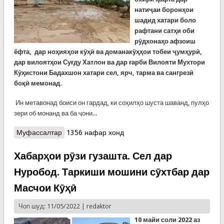
натиҷаи боронҳои
шадид хатари боло
рафтани сатҳи оби
рӯдхонаҳо афзоиш
ёфта, дар ноҳияҳои кӯҳӣ ва доманакӯҳҳои тобеи ҷумҳурӣ,
дар вилоятҳои Суғду Хатлон ва дар ғарби Вилояти Мухтори
Кӯҳистони Бадахшон хатари сел, ярч, тарма ва сангрезӣ
боқӣ мемонад.
Ин метавонад боиси он гардад, ки соҳилҳо шуста шаванд, пулҳо
зери об монанд ва ба ҷони...
Муфассалтар
о Ҳавои номусоид то охири ҳафта боқӣ
1356 нафар хонд
мемонад. Чӣ бояд кард?
Хабарҳои рӯзи гузашта. Сел дар
Нуробод. Таркиши мошини сӯхтбар дар
Масчои Кӯҳӣ
Чоп шуд: 11/05/2022 |
redaktor
10 майи соли 2022 аз