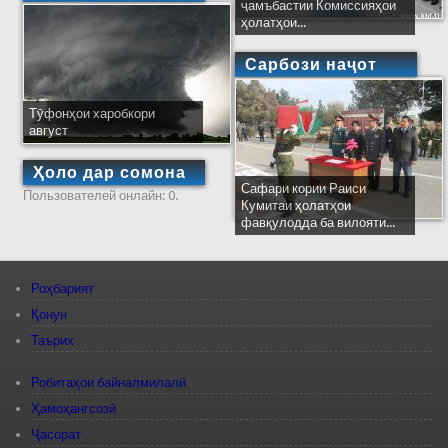
ҷамъбастии Комиссияҳои
ҳолатҳои...
Сарбози наҷот
Тӯфонҳои харобкори
август
Ҳоло дар сомона
Сафари кории Раиси
Пользователей онлайн: 0.
Кумитаи ҳолатҳои
фавқулодда ба вилояти...
Роҳбарият
Қонун
Таърих
Робитаҳои байналмилалӣ
Ҳамоҳангсозӣ
Ҷасорат