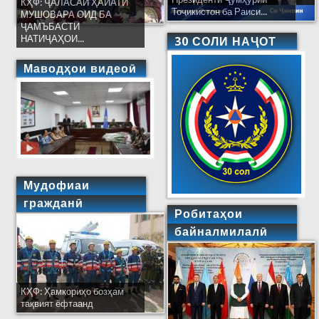
КҲФ: ҶАЛАСАИ ҲАЙАТИ
Тоҷикистон ба Раиси...
МУШОВАРА ОИД БА
ҶАМЪБАСТИ
НАТИҶАҲОИ...
30 СОЛИ НАҶОТ
Маводҳои видеоӣ
Мудофиаи
гражданӣ
Робитаҳои
байналмилалӣ
КҲФ: Ҳамкориҳо бозҳам
тақвият ёфтаанд