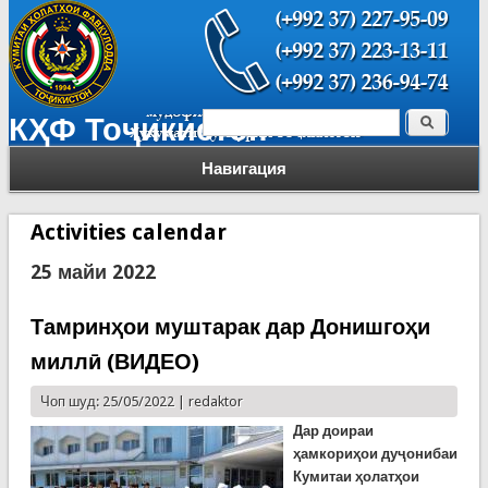
Поиск
КҲФ Тоҷикистон
Форма поиска
Навигация
Activities calendar
25 майи 2022
Тамринҳои муштарак дар Донишгоҳи
миллӣ (ВИДЕО)
Чоп шуд: 25/05/2022 |
redaktor
Дар доираи
ҳамкориҳои дуҷонибаи
Кумитаи ҳолатҳои