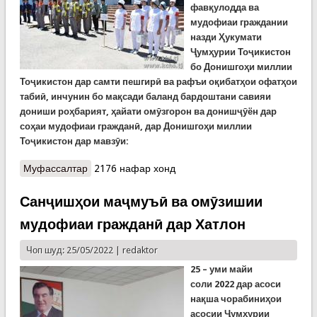
фавқулодда ва
мудофиаи граждании
назди Ҳукумати
Ҷумҳурии Тоҷикистон
бо Донишгоҳи миллии
Тоҷикистон дар самти пешгирӣ ва рафъи оқибатҳои офатҳои
табиӣ, инчунин бо мақсади баланд бардоштани савияи
дониши роҳбарият, ҳайати омӯзгорон ва донишҷӯён дар
соҳаи мудофиаи гражданӣ, дар Донишгоҳи миллии
Тоҷикистон дар мавзӯи:
Муфассалтар
о Тамринҳои муштарак дар Донишгоҳи миллӣ
2176 нафар хонд
(ВИДЕО)
Санҷишҳои маҷмуъӣ ва омӯзишии
мудофиаи гражданӣ дар Хатлон
Чоп шуд: 25/05/2022 |
redaktor
25
– уми майи
соли
2022
дар асоси
на
қ
ша чорабини
ҳ
ои
асосии
Ҷ
ум
ҳ
урии