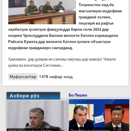
То
ҷ
икистон оид ба
масъала
ҳ
ои мудофиаи
граждан
ӣ
эътино,
пешгир
ӣ
ва рафъи
о
қ
ибат
ҳ
ои
ҳ
олат
ҳ
ои фав
қ
улодда барои соли 2022
дар
ноҳияи Ҷалолуддини Балхии вилояти Хатлон кормандони
Раёсати Кумита дар вилояти Хатлон ҳолати объектҳои
мудофиаи гражданиро санҷиданд.
Ҳамзамон дар доираи ин санҷиш омӯзиш дар мавзӯи “Амали
қувва ва воситаҳои Системаи...
Муфассалтар
о Санҷишҳои маҷмуъӣ ва омӯзишии мудофиаи
1478 нафар хонд
гражданӣ дар Хатлон
Ахбори рӯз
Бо Пешво
Президенти Ҷумҳурии