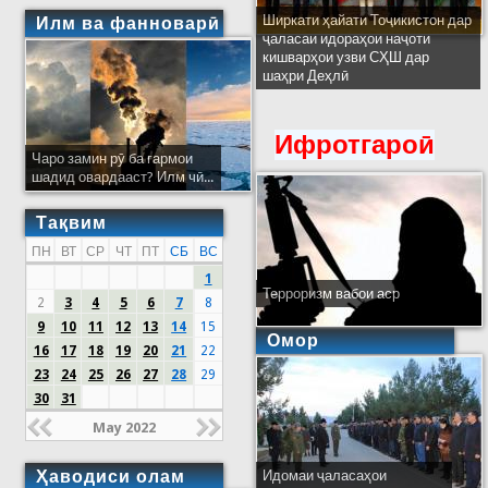
Ширкати ҳайати Тоҷикистон дар
Илм ва фанноварӣ
ҷаласаи идораҳои наҷоти
кишварҳои узви СҲШ дар
шаҳри Деҳлӣ
Ифротгароӣ
Чаро замин рӯ ба гармои
шадид овардааст? Илм чӣ...
Тақвим
ПН
ВТ
СР
ЧТ
ПТ
СБ
ВС
1
Терроризм вабои аср
2
3
4
5
6
7
8
9
10
11
12
13
14
15
Омор
16
17
18
19
20
21
22
23
24
25
26
27
28
29
30
31
May 2022
Ҳаводиси олам
Идомаи ҷаласаҳои