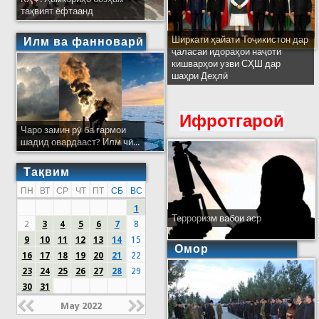
тақвият ёфтаанд
Ширкати ҳайати Тоҷикистон дар
Илм ва фанноварӣ
ҷаласаи идораҳои наҷоти
кишварҳои узви СҲШ дар
шаҳри Деҳлӣ
Ифротгароӣ
Чаро замин рӯ ба гармои
шадид овардааст? Илм чӣ...
Тақвим
ПН
ВТ
СР
ЧТ
ПТ
СБ
ВС
1
Терроризм вабои аср
2
3
4
5
6
7
8
9
10
11
12
13
14
15
Омор
16
17
18
19
20
21
22
23
24
25
26
27
28
29
30
31
May 2022