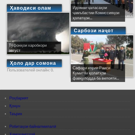
Ҳаводиси олам
Идомаи ҷаласаҳои
ҷамъбастии Комиссияҳои
ҳолатҳои...
Сарбози наҷот
Тӯфонҳои харобкори
август
Ҳоло дар сомона
Сафари кории Раиси
Пользователей онлайн: 0.
Кумитаи ҳолатҳои
фавқулодда ба вилояти...
Роҳбарият
Қонун
Таърих
Робитаҳои байналмилалӣ
Ҳамоҳангсозӣ