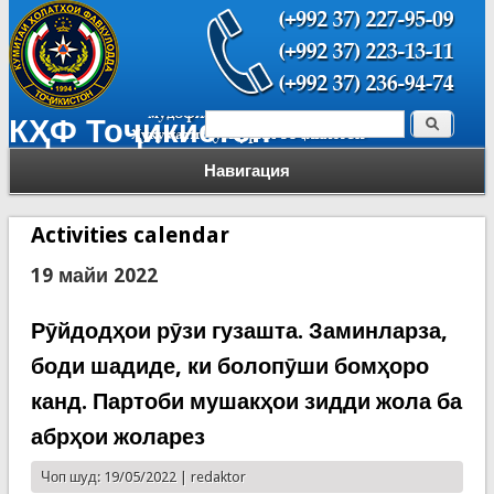
Поиск
КҲФ Тоҷикистон
Форма поиска
Навигация
Activities calendar
19 майи 2022
Рӯйдодҳои рӯзи гузашта. Заминларза,
боди шадиде, ки болопӯши бомҳоро
канд. Партоби мушакҳои зидди жола ба
абрҳои жоларез
Чоп шуд: 19/05/2022 |
redaktor