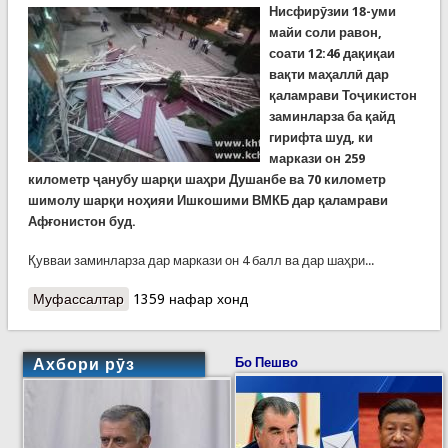
Нисфирӯзии 18-уми
майи соли равон,
соати 12:46 дақиқаи
вақти маҳаллӣ дар
қаламрави Тоҷикистон
заминларза ба қайд
гирифта шуд, ки
маркази он 259
километр ҷанубу шарқи шаҳри Душанбе ва 70 километр
шимолу шарқи ноҳияи Ишкошими ВМКБ дар қаламрави
Афғонистон буд.
Қувваи заминларза дар маркази он 4 балл ва дар шаҳри...
Муфассалтар
о Рӯйдодҳои рӯзи гузашта. Заминларза, боди
1359 нафар хонд
шадиде, ки болопӯши бомҳоро канд. Партоби
мушакҳои зидди жола ба абрҳои жоларез
Ахбори рӯз
Бо Пешво