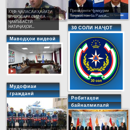
Президенти Ҷумҳурии
КҲФ: ҶАЛАСАИ ҲАЙАТИ
Тоҷикистон ба Раиси...
МУШОВАРА ОИД БА
ҶАМЪБАСТИ
НАТИҶАҲОИ...
30 СОЛИ НАҶОТ
Маводҳои видеоӣ
Мудофиаи
гражданӣ
Робитаҳои
байналмилалӣ
КҲФ: Ҳамкориҳо бозҳам