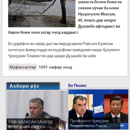
шикаста болои боми як
сокини кӯчаи ба номи
Нусратулло Махсум,
65, воқеъ дар шаҳри
Душанбе афтодааст ва
барои боми хона хатар эҷод кардааст.
Бо дарёфти ин хабар дастаи имдодгарони Раёсати Кумитаи
ҳолатҳои фавқулодда ва мудофиаи граждании назди Ҳукумати
Ҷумҳурии Тоҷикистон дар шаҳри Душанбе ба ҷойи
Муфассалтар
о Се хабар аз рӯзи гузашта. Боди шадид боми
1691 нафар хонд
чанд хонаро кандаву дарахтонро шикастааст
Ахбори рӯз
Бо Пешво
Президенти Ҷумҳурии
КҲФ: ҶАЛАСАИ ҲАЙАТИ
Тоҷикистон ба Раиси...
МУШОВАРА ОИД БА