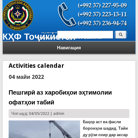
Поиск
КҲФ Тоҷикистон
Форма поиска
Навигация
Activities calendar
04 майи 2022
Пешгирӣ аз харобиҳои эҳтимолии
офатҳои табиӣ
Чоп шуд: 04/05/2022 |
admin
Баҳор аст ва фасли
боронҳои шадид. Тайи
ду рӯзи охир дар аксар