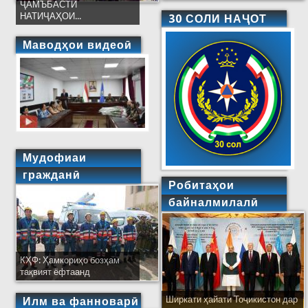
ҶАМЪБАСТИ
НАТИҶАҲОИ...
30 СОЛИ НАҶОТ
Маводҳои видеоӣ
Мудофиаи
гражданӣ
Робитаҳои
байналмилалӣ
КҲФ: Ҳамкориҳо бозҳам
тақвият ёфтаанд
Ширкати ҳайати Тоҷикистон дар
Илм ва фанноварӣ