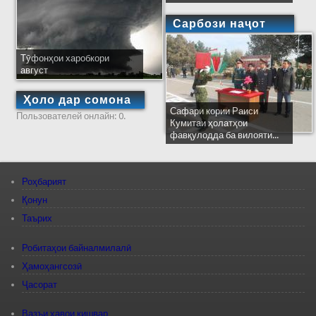
Сарбози наҷот
Тӯфонҳои харобкори
август
Ҳоло дар сомона
Сафари кории Раиси
Пользователей онлайн: 0.
Кумитаи ҳолатҳои
фавқулодда ба вилояти...
Роҳбарият
Қонун
Таърих
Робитаҳои байналмилалӣ
Ҳамоҳангсозӣ
Ҷасорат
Вазъи ҳавои кишвар