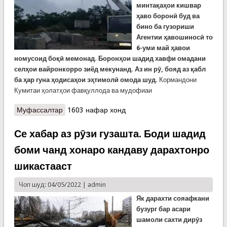
минтақаҳои кишвар
ҳаво боронӣ буд ва
бино ба гузориши
Агентии ҳавошиносӣ то
6-уми май ҳавои
номусоид боқӣ мемонад. Боронҳои шадид хавфи омадани
селҳои вайронкорро зиёд мекунанд. Аз ин рӯ, бояд аз қабл
ба ҳар гуна ҳодисаҳои эҳтимолӣ омода шуд.
Кормандони
Кумитаи ҳолатҳои фавқуллода ва мудофиаи
Муфассалтар
о Пешгирӣ аз харобиҳои эҳтимолии офатҳои
1603 нафар хонд
табиӣ
Се хабар аз рӯзи гузашта. Боди шадид
боми чанд хонаро кандаву дарахтонро
шикастааст
Чоп шуд: 04/05/2022 |
admin
Як дарахти сояафкани
бузург бар асари
шамоли сахти дирӯз