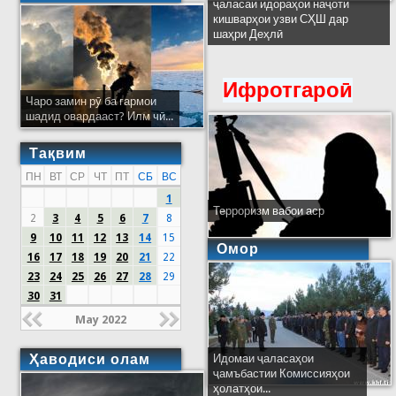
ҷаласаи идораҳои наҷоти
кишварҳои узви СҲШ дар
шаҳри Деҳлӣ
Ифротгароӣ
Чаро замин рӯ ба гармои
шадид овардааст? Илм чӣ...
Тақвим
ПН
ВТ
СР
ЧТ
ПТ
СБ
ВС
1
Терроризм вабои аср
2
3
4
5
6
7
8
9
10
11
12
13
14
15
Омор
16
17
18
19
20
21
22
23
24
25
26
27
28
29
30
31
May 2022
Ҳаводиси олам
Идомаи ҷаласаҳои
ҷамъбастии Комиссияҳои
ҳолатҳои...