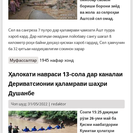
бориши борон
и зиёд
ва жола
аз селро
ҳ
аи
Аштсой сел омад.
Сел ва сангреза 7 пулро дар қаламрави ҷамоати Ашт пурра
хароб кард. Дар натиҷаи омадани лойобаву сангу шағал 8
километр роҳи байни деҳаҳо қисман хароб гардид, Сел ҳамчунин
ба 32 қитъаи наздиҳавлигии сокинон зарар
Муфассалтар
о Сел дар Ашт 7 пулро хароб кард
1945 нафар хонд
Ҳалокати навраси 13-сола дар каналаи
Дериватсионии қаламрави шаҳри
Душанбе
Чоп шуд: 31/05/2022 |
redaktor
Соати 15:25 дақиқаи
рӯзи 26-уми май ба
Қисми навбатдории
Кумитаи ҳолатҳои