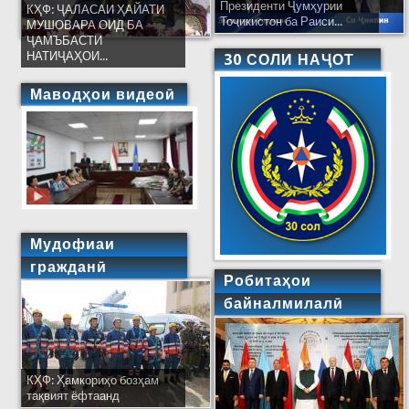
Президенти Ҷумҳурии
КҲФ: ҶАЛАСАИ ҲАЙАТИ
Тоҷикистон ба Раиси...
МУШОВАРА ОИД БА
ҶАМЪБАСТИ
НАТИҶАҲОИ...
30 СОЛИ НАҶОТ
Маводҳои видеоӣ
Мудофиаи
гражданӣ
Робитаҳои
байналмилалӣ
КҲФ: Ҳамкориҳо бозҳам
тақвият ёфтаанд