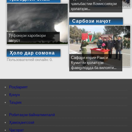
ҷамъбастии Комиссияҳои
ҳолатҳои...
Сарбози наҷот
Тӯфонҳои харобкори
август
Ҳоло дар сомона
Сафари кории Раиси
Пользователей онлайн: 0.
Кумитаи ҳолатҳои
фавқулодда ба вилояти...
Роҳбарият
Қонун
Таърих
Робитаҳои байналмилалӣ
Ҳамоҳангсозӣ
Ҷасорат