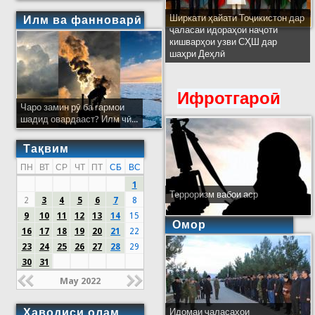
Ширкати ҳайати Тоҷикистон дар
Илм ва фанноварӣ
ҷаласаи идораҳои наҷоти
кишварҳои узви СҲШ дар
шаҳри Деҳлӣ
Ифротгароӣ
Чаро замин рӯ ба гармои
шадид овардааст? Илм чӣ...
Тақвим
ПН
ВТ
СР
ЧТ
ПТ
СБ
ВС
1
Терроризм вабои аср
2
3
4
5
6
7
8
9
10
11
12
13
14
15
Омор
16
17
18
19
20
21
22
23
24
25
26
27
28
29
30
31
May 2022
Ҳаводиси олам
Идомаи ҷаласаҳои