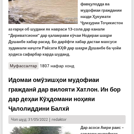
фавқулодда ва
мудофиаи граждании
назди Ҳукумати
Ҷумҳурии Тоҷикистон
аз ғарқи об шудани як навраси 13-сола дар канали
“Дериватсиони” дар қаламрави кӯчаи Нодираи шаҳри
Душанбе хабар расид. Бо дарёфти хабар дастаи махсуси
зудамали наҷоти Раёсати КҲФ дар шаҳри Душанбе ба ҷойи
ҳодиса сафарбар карда шуданд.
Муфассалтар
о Ҳалокати навраси 13-сола дар каналаи
1807 нафар хонд
Дериватсионии қаламрави шаҳри Душанбе
Идомаи омӯзишҳои мудофиаи
гражданӣ дар вилояти Хатлон. Ин бор
дар деҳаи Кӯҳдомани ноҳияи
Ҷалолиддини Балхӣ
Чоп шуд: 31/05/2022 |
redaktor
Дар асоси Амри раис –
сардори мудофиаи