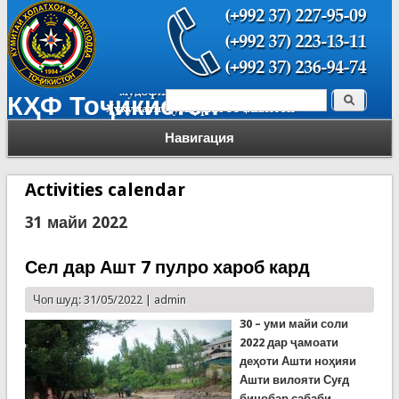
Поиск
КҲФ Тоҷикистон
Форма поиска
Навигация
Activities calendar
31 майи 2022
Сел дар Ашт 7 пулро хароб кард
Чоп шуд: 31/05/2022 |
admin
30
– уми майи соли
2022
дар
ҷ
амоати
де
ҳ
оти Ашти ноҳияи
Ашти вилояти Суғд
бинобар сабаби