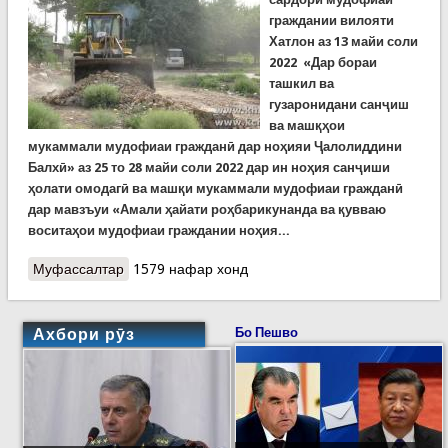
граждании вилояти
Хатлон аз 13 майи соли
2022 «Дар бораи
ташкил ва
гузаронидани санҷиш
ва машқҳои
мукаммали мудофиаи гражданӣ дар ноҳияи Ҷалолиддини
Балхӣ» аз 25 то 28 майи соли 2022 дар ин ноҳия санҷиши
ҳолати омодагӣ ва машқи мукаммали мудофиаи гражданӣ
дар мавзъуи «Амали ҳайати роҳбарикунанда ва қувваю
воситаҳои мудофиаи граждании ноҳия...
Муфассалтар
о Идомаи омӯзишҳои мудофиаи гражданӣ дар
1579 нафар хонд
вилояти Хатлон. Ин бор дар деҳаи Кӯҳдомани
ноҳияи Ҷалолиддини Балхӣ
Ахбори рӯз
Бо Пешво