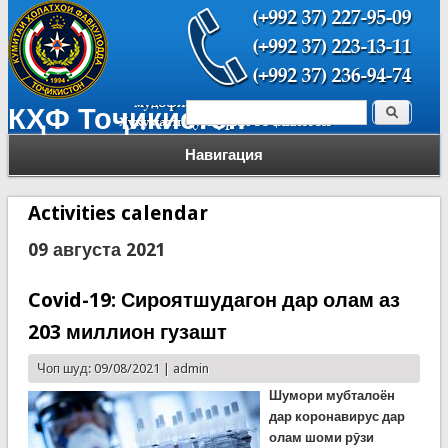
Поиск
КҲФ Тоҷикистон
Форма поиска
Навигация
Activities calendar
09 августа 2021
Covid-19: Сироятшудагон дар олам аз
203 миллион гузашт
Чоп шуд: 09/08/2021 |
admin
Шумори мубталоён
дар коронавирус дар
олам шоми рӯзи