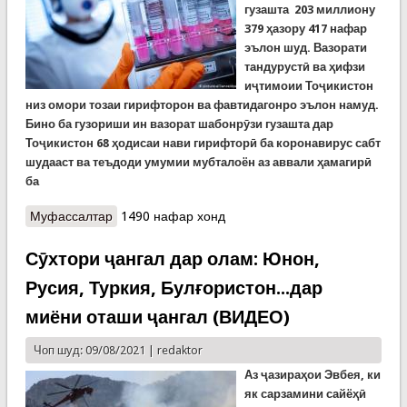
гузашта
203
миллиону
379
ҳазору
417
нафар
эълон шуд. Вазорати
тандурустӣ ва ҳифзи
иҷтимоии Тоҷикистон
низ омори тозаи гирифторон ва фавтидагонро эълон намуд.
Бино ба гузориши ин вазорат шабонрӯзи гузашта дар
Тоҷикистон 68 ҳодисаи нави гирифторӣ ба коронавирус сабт
шудааст ва теъдоди умумии мубталоён аз аввали ҳамагирӣ
ба
Муфассалтар
о Covid-19: Сироятшудагон дар олам аз 203
1490 нафар хонд
миллион гузашт
Сӯхтори ҷангал дар олам: Юнон,
Русия, Туркия, Булғористон...дар
миёни оташи ҷангал (ВИДЕО)
Чоп шуд: 09/08/2021 |
redaktor
Аз ҷазираҳои Эвбея, ки
як сарзамини сайёҳӣ