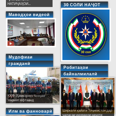
НАТИҶАҲОИ...
30 СОЛИ НАҶОТ
Маводҳои видеоӣ
Мудофиаи
гражданӣ
Робитаҳои
байналмилалӣ
КҲФ: Ҳамкориҳо бозҳам
тақвият ёфтаанд
Ширкати ҳайати Тоҷикистон дар
Илм ва фанноварӣ
ҷаласаи идораҳои наҷоти