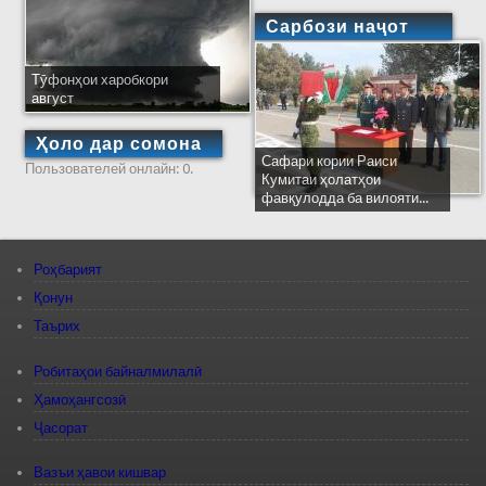
Сарбози наҷот
Тӯфонҳои харобкори
август
Ҳоло дар сомона
Сафари кории Раиси
Пользователей онлайн: 0.
Кумитаи ҳолатҳои
фавқулодда ба вилояти...
Роҳбарият
Қонун
Таърих
Робитаҳои байналмилалӣ
Ҳамоҳангсозӣ
Ҷасорат
Вазъи ҳавои кишвар