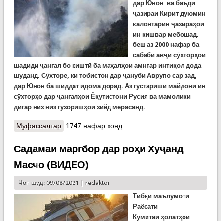
дар Юнон ва баъди
ҷазираи Кирит дуюмин
калонтарин ҷазираҳои
ин кишвар мебошад,
беш аз 2000 нафар ба
сабаби авҷи сӯхторҳои
шадиди ҷангал бо киштӣ ба маҳалҳои амнтар интиқол дода
шуданд. Сӯхторе, ки тобистон дар ҷануби Аврупо сар зад,
дар Юнон ба шиддат идома дорад. Аз густариши майдони ин
сӯхторҳо дар ҷангалҳои Ёқутистони Русия ва мамолики
дигар низ низ гузоришҳои зиёд мерасанд.
Муфассалтар
о Сӯхтори ҷангал дар олам: Юнон, Русия,
1747 нафар хонд
Туркия, Булғористон...дар миёни оташи ҷангал
(ВИДЕО)
Садамаи маргбор дар роҳи Хуҷанд
Масчо (ВИДЕО)
Чоп шуд: 09/08/2021 |
redaktor
Тиб
қ
и маълумоти
Раёсати
Кумитаи
ҳ
олат
ҳ
ои