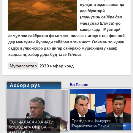
вулқони эҳсосшаванда
дар Муштарӣ
(
панҷумин сайёра дар
манзумаи Шамсӣ
)-ро
кашф кард. Муштарӣ
аз ҷумлаи сайёраҳои фаъол аст, вале аз нигоҳи оташфишонӣ
дар манзумаи Хуршедӣ сайёраи ягона нест. Олимон то кунун
садҳо вулқонҳоро дар дигар сайёраҳо мушоҳидаву кашф
кардаанд, хабар дода буд
Live Science
.
Муфассалтар
о Вулканҳои манзумаи Хуршедӣ. Онҳо аз
2330 нафар хонд
вулқонҳои заминӣ чӣ тафовут доранд?
Ахбори рӯз
Бо Пешво
Президенти Ҷумҳурии
КҲФ: ҶАЛАСАИ ҲАЙАТИ
Тоҷикистон ба Раиси...
МУШОВАРА ОИД БА
ҶАМЪБАСТИ