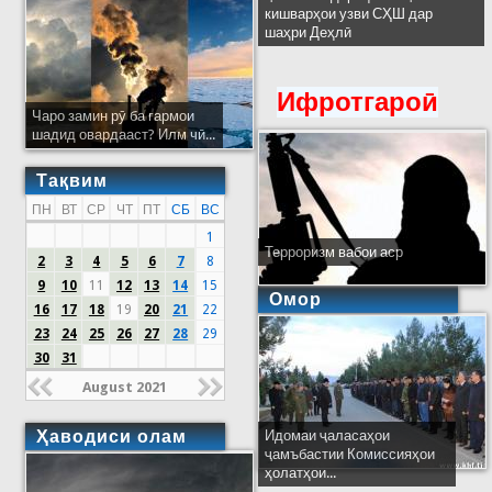
кишварҳои узви СҲШ дар
шаҳри Деҳлӣ
Ифротгароӣ
Чаро замин рӯ ба гармои
шадид овардааст? Илм чӣ...
Тақвим
ПН
ВТ
СР
ЧТ
ПТ
СБ
ВС
1
Терроризм вабои аср
2
3
4
5
6
7
8
9
10
11
12
13
14
15
Омор
16
17
18
19
20
21
22
23
24
25
26
27
28
29
30
31
August 2021
Ҳаводиси олам
Идомаи ҷаласаҳои
ҷамъбастии Комиссияҳои
ҳолатҳои...