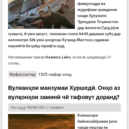
фав
қ
улодда ва
мудофиаи граждании
назди Ҳукумати
Ҷумҳурии Тоҷикистон
дар вилояти Су
ғ
д рӯзи
гузашта, 8-уми август, тахминан соати 04:05 да
қ
и
қ
аи субҳ дар
километри 326-уми шо
ҳ
ро
ҳ
и Ху
ҷ
анд-Мастчо
ҳ
садамаи
на
қ
лиёт
ӣ
ба
қ
айд гирифта шуд.
Автомашинаи тамғаи
Daewoo Labo
, ки ба як шаҳрванди 21-
солаи...
Муфассалтар
о Садамаи маргбор дар роҳи Хуҷанд Масчо
1925 нафар хонд
(ВИДЕО)
Вулканҳои манзумаи Хуршедӣ. Онҳо аз
вулқонҳои заминӣ чӣ тафовут доранд?
Чоп шуд: 09/08/2021 |
redaktor
Ковишгари
байнисайёравии Juno
чанде пештар як