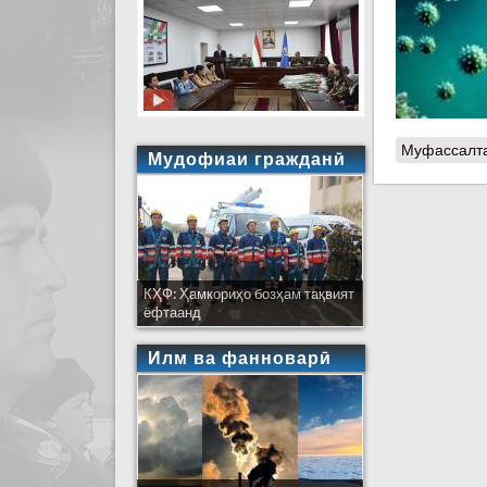
Муфассалт
Мудофиаи гражданӣ
КҲФ: Ҳамкориҳо бозҳам тақвият
ёфтаанд
Илм ва фанноварӣ