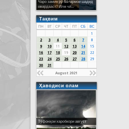
Чаро замин рӯ ба гармои шадид
овардааст? Илм чӣ...
Тақвим
ПН
ВТ
СР
ЧТ
ПТ
СБ
ВС
1
2
3
4
5
6
7
8
9
10
11
12
13
14
15
16
17
18
19
20
21
22
23
24
25
26
27
28
29
30
31
August 2021
Ҳаводиси олам
Тӯфонҳои харобкори август