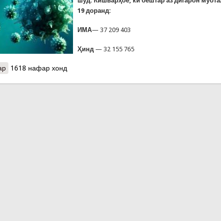
шуд. Кишварҳое, ки бештар аз дигарон мубта
19 доранд:
ИМА
— 37 209 403
Ҳинд
— 32 155 765
ар
о Шумори гирифторон ба Covid-19 дар Тоҷикистон ба 16 ҳазор н
1618 нафар хонд