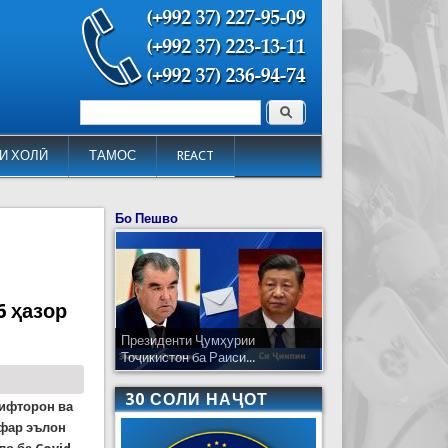
Поиск
Форма поиска
И ХОЛӢ
ТАМОС
REACT
Бо Пешво
6 ҳазор
Президенти Ҷумҳурии
Тоҷикистон ба Раиси...
30 СОЛИ НАҶОТ
рифторон ва
афар эълон