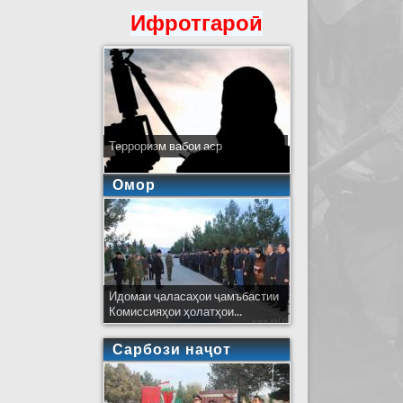
Ифротгароӣ
Терроризм вабои аср
Омор
Идомаи ҷаласаҳои ҷамъбастии
Комиссияҳои ҳолатҳои...
Сарбози наҷот