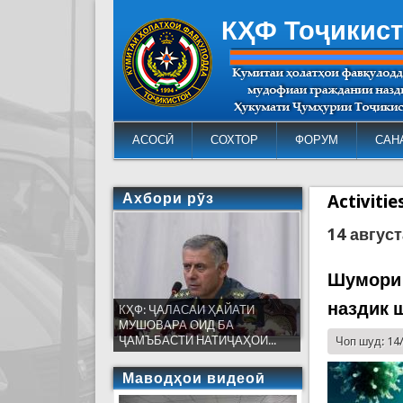
КҲФ Тоҷикис
АСОСӢ
СОХТОР
ФОРУМ
САН
Ахбори рӯз
Activiti
14 август
Шумори 
наздик 
КҲФ: ҶАЛАСАИ ҲАЙАТИ
МУШОВАРА ОИД БА
ҶАМЪБАСТИ НАТИҶАҲОИ...
Чоп шуд: 14
Маводҳои видеоӣ