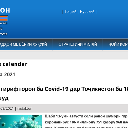
тон
|
Тоҷикӣ
|
Русский
|
АДҲОИ МЕЪЁРИИ ҲУҚУҚӢ
СТРАТЕГИЯИ МИЛЛӢ
ҶОЙИ КОР
es calendar
а 2021
гирифторон ба Covid-19 дар Тоҷикистон ба 1
шуд
/08/2021 |
redaktor
Шаби
13-уми августи соли равон шумори ги
коронавирус 106 миллиону 751 ҳазору 968 н