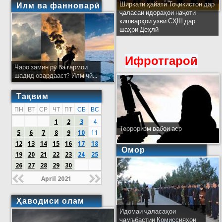
Ширкати ҳайати Тоҷикистон дар
Илм ва фанноварӣ
ҷаласаи идораҳои наҷоти
кишварҳои узви СҲШ дар
шаҳри Деҳлӣ
Ифротгароӣ
Чаро замин рӯ ба гармои
шадид овардааст? Илм чӣ...
Тақвим
ПН
ВТ
СР
ЧТ
ПТ
СБ
ВС
1
2
3
4
Терроризм вабои аср
5
6
7
8
9
10
11
12
13
14
15
16
17
18
Омор
19
20
21
22
23
24
25
26
27
28
29
30
April 2021
Ҳаводиси олам
Идомаи ҷаласаҳои
ҷамъбастии Комиссияҳои