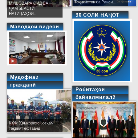
Тоҷикистон ба Раиси...
МУШОВАРА ОИД БА
ҶАМЪБАСТИ
НАТИҶАҲОИ...
30 СОЛИ НАҶОТ
Маводҳои видеоӣ
Мудофиаи
гражданӣ
Робитаҳои
байналмилалӣ
КҲФ: Ҳамкориҳо бозҳам
тақвият ёфтаанд