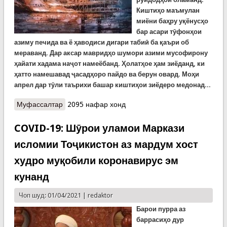
Киштиҳо маъмулан
миёни баҳру уқёнусҳо
бар асари тӯфонҳои
азиму печида ва ё ҳаводиси дигари табиӣ ба қаъри об
мераванд. Дар аксар мавридҳо шумори азими мусофирону
ҳайати хадама наҷот намеёбанд. Ҳолатҳое ҳам зиёданд, ки
ҳатто намешавад ҷасадҳоро пайдо ва берун овард. Моҳи
апрел дар тӯли таърихи башар киштиҳои зиёдеро медонад...
Муфассалтар
о Садамаи киштиҳо дар моҳи апрел
2095 нафар хонд
COVID-19: Шӯрои уламои Маркази
исломии Тоҷикистон аз мардум хост
худро муқобили коронавирус эм
кунанд
Чоп шуд: 01/04/2021 |
redaktor
Барои пурра аз
барраси
ҳо дур