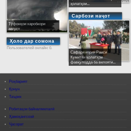
ҳолатҳои...
Сарбози наҷот
Тӯфонҳои харобкори
август
Ҳоло дар сомона
Пользователей онлайн: 0.
Сафари кории Раиси
Кумитаи ҳолатҳои
фавқулодда ба вилояти...
Роҳбарият
Қонун
Таърих
Робитаҳои байналмилалӣ
Ҳамоҳангсозӣ
Ҷасорат