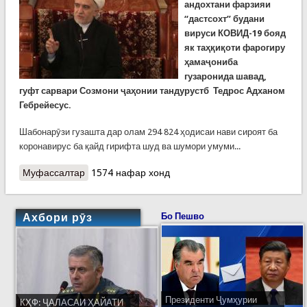
андохтани фарзияи
“дастсохт” будани
вируси КОВИД-19 бояд
як таҳқиқоти фарогиру
ҳамаҷониба
гузаронида шавад,
гуфт сарвари Созмони ҷаҳонии тандурустб
Тедрос Адханом
Гебрейесус.
Шабонарӯзи гузашта дар олам 294 824 ҳодисаи нави сироят ба
коронавирус ба қайд гирифта шуд ва шумори умуми...
Муфассалтар
о COVID-19: Шӯрои уламои Маркази исломии
1574 нафар хонд
Тоҷикистон аз мардум хост худро муқобили
коронавирус эм кунанд
Ахбори рӯз
Бо Пешво
Президенти Ҷумҳурии
КҲФ: ҶАЛАСАИ ҲАЙАТИ