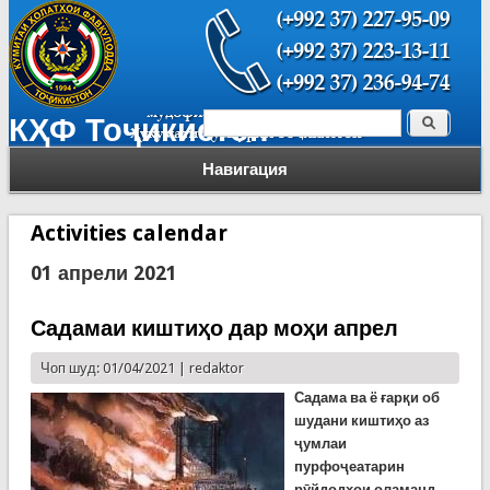
Поиск
КҲФ Тоҷикистон
Форма поиска
Навигация
Activities calendar
01 апрели 2021
Садамаи киштиҳо дар моҳи апрел
Чоп шуд: 01/04/2021 |
redaktor
Садама ва ё ғарқи об
шудани киштиҳо аз
ҷумлаи
пурфоҷеатарин
рӯйдодҳои оламанд.