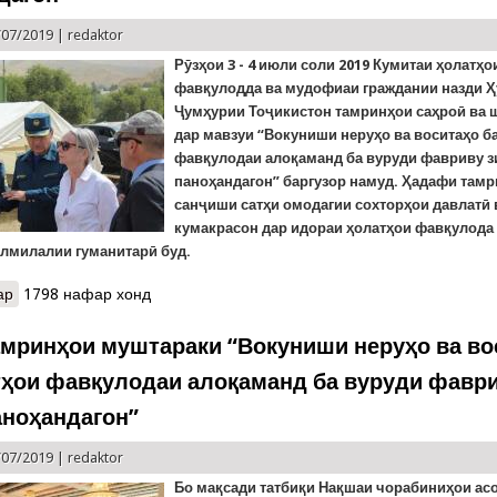
/07/2019 |
redaktor
Рӯзҳои 3 - 4 июли соли 2019 Кумитаи ҳолатҳо
фавқулодда ва мудофиаи граждании назди 
Ҷумҳурии Тоҷикистон тамринҳои саҳроӣ ва 
дар мавзуи “Вокуниши неруҳо ва воситаҳо б
фавқулодаи алоқаманд ба вуруди фавриву з
паноҳандагон” баргузор намуд. Ҳадафи там
санҷиши сатҳи омодагии сохторҳои давлатӣ
кумакрасон дар идораи ҳолатҳои фавқулода
алмилалии гуманитарӣ буд.
ар
о Анҷоми тамрини “Вокуниши неруҳо ва воситаҳо ба ҳолатҳои ф
1798 нафар хонд
паноҳандагон”
амринҳои муштараки “Вокуниши неруҳо ва во
тҳои фавқулодаи алоқаманд ба вуруди фавр
аноҳандагон”
/07/2019 |
redaktor
Бо мақсади татбиқи Нақшаи чорабиниҳои ас