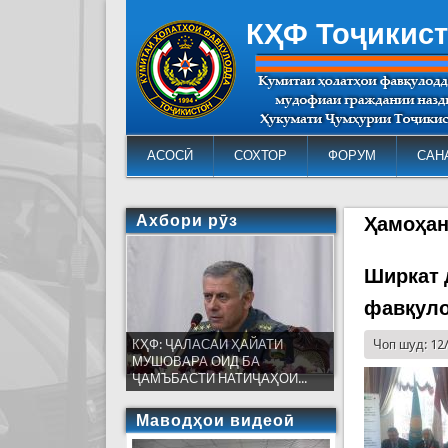
КҲФ Тоҷикис
АСОСӢ
СОХТОР
ФОРУМ
САН
Ахбори рӯз
Ҳамоҳан
Ширкат 
фавқуло
КҲФ: ҶАЛАСАИ ҲАЙАТИ
Чоп шуд: 12
МУШОВАРА ОИД БА
ҶАМЪБАСТИ НАТИҶАҲОИ...
Маводҳои видеоӣ