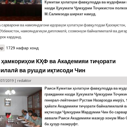
Кумитаи ҳолатҳои фавқулодда ва мудофиаи
назди Ҳукумати Ҷумҳурии Тоҷикистон полко
М.Салимзода ширкат намуд.
а сарварони ва намояндагони идораҳои ҳолатҳои фавқулодаи Қазоқистон, 
 Узбекистон, намояндагиҳои дипломатӣ, созмонҳои байналмилалӣ ва дига
рок карданд.
ар
о Ширкат дар Ҷаласаи минтақавии сарони идораҳои ҳолатҳои ф
1729 нафар хонд
 ҳамкориҳои КҲФ ва Академияи тиҷорати
илалӣ ва рушди иқтисоди Чин
/07/2019 |
redaktor
Раиси Кумитаи ҳолатҳои фавқулодда ва му
граждании назди Ҳукумати Ҷумҳурии Тоҷики
генерал-лейтенант Рустам Назарзода имрӯз,
ҳайати Академияи тиҷорати байналмилалӣ в
иқтисоди Ҷумҳурии Мардумии Чин бо сарва
аввали Раиси Академияи мазкур хонум Мао
ба ҳузур пазируфт.