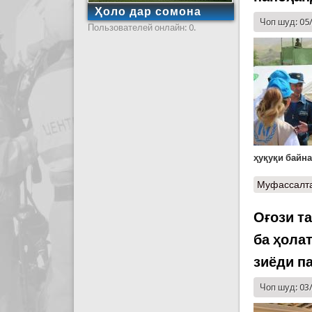
Ҳоло дар сомона
Чоп шуд: 05
Пользователей онлайн: 0.
ҳуқуқи байн
Муфассалт
Оғози т
ба ҳола
зиёди п
Чоп шуд: 03