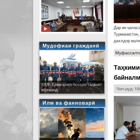
Дар ин ҷалас
Турманистон,
дахлдор ишти
Мудофиаи гражданӣ
Муфассалт
Таҳкими
байналм
КҲФ: Ҳамкориҳо бозҳам тақвият
Чоп шуд: 10
ёфтаанд
Илм ва фанноварӣ