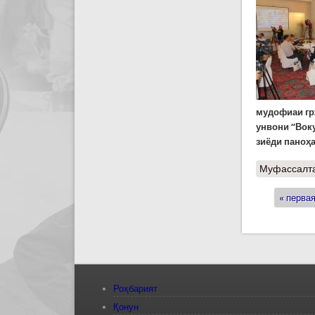
мудофиаи гр
унвони “Вок
зиёди паноҳ
Муфассалт
« перва
Стран
Роҳбарият
Қонун