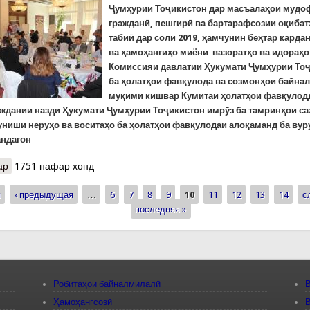
Ҷумҳурии Тоҷикистон дар масъалаҳои мудо
гражданӣ, пешгирӣ ва бартарафсозии оқиба
табиӣ дар соли 2019, ҳамчунин беҳтар карда
ва ҳамоҳангиҳо миёни вазоратҳо ва идораҳо 
Комиссияи давлатии Ҳукумати Ҷумҳурии То
ба ҳолатҳои фавқулода ва созмонҳои байна
муқими кишвар Кумитаи ҳолатҳои фавқулод
ждании назди Ҳукумати Ҷумҳурии Тоҷикистон имрӯз ба тамринҳои са
униши неруҳо ва воситаҳо ба ҳолатҳои фавқулодаи алоқаманд ба ву
андагон
ар
о Оғози тамринҳои муштараки “Вокуниши неруҳо ва воситаҳо ба
1751 нафар хонд
фавриву зиёди паноҳандагон”
я
‹ предыдущая
…
6
7
8
9
10
11
12
13
14
с
ицы
последняя »
Робитаҳои байналмилалӣ
В
Ҳамоҳангсозӣ
В