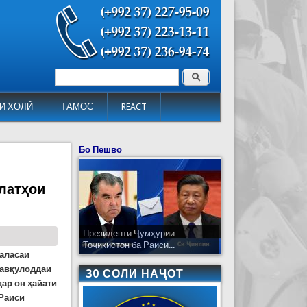
Поиск
Форма поиска
И ХОЛӢ
ТАМОС
REACT
Бо Пешво
латҳои
Президенти Ҷумҳурии
Тоҷикистон ба Раиси...
аласаи
фавқулоддаи
30 СОЛИ НАҶОТ
дар он ҳайати
 Раиси