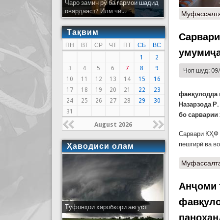
Чаро замин рӯ ба гармои шадид
овардааст? Илм чӣ...
Муфассалт
Тақвим
Сарвари
ПН
ВТ
СР
ЧТ
ПТ
СБ
ВС
умумиҷа
1
2
3
4
5
6
7
8
9
Чоп шуд: 09
10
11
12
13
14
15
16
17
18
19
20
21
22
23
фавқулодда 
24
25
26
27
28
29
30
Назарзода
Р.
31
бо сарварии 
August 2026
Сарвари КҲФ 
пешгирӣ ва в
Ҳаводиси олам
Муфассалт
Анҷоми 
фавқуло
Тӯфонҳои харобкори август
паноҳан