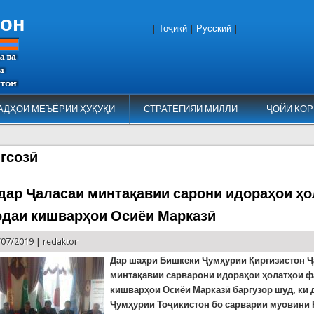
тон
|
Тоҷикӣ
|
Русский
|
АДҲОИ МЕЪЁРИИ ҲУҚУҚӢ
СТРАТЕГИЯИ МИЛЛӢ
ҶОЙИ КОР
гсозӣ
дар Ҷаласаи минтақавии сарони идораҳои ҳо
даи кишварҳои Осиёи Марказӣ
/07/2019 |
redaktor
Дар шаҳри Бишкеки Ҷумҳурии Қирғизистон Ҷ
минтақавии сарварони идораҳои ҳолатҳои 
кишварҳои Осиёи Марказӣ баргузор шуд, ки 
Ҷумҳурии Тоҷикистон бо сарварии муовини