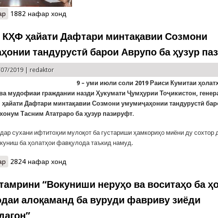
ар
о Таҳкими ҳамкориҳои КҲФ ва Академияи тиҷорати байналмилал
1882 нафар хонд
 КҲФ ҳайати Дафтари минтақавии Созмони
ҳонии тандурустӣ барои Аврупо ба ҳузур па
/07/2019 |
redaktor
9 – уми июли соли 2019 Раиси Кумитаи ҳолат
ва мудофиаи граждании назди Ҳукумати Ҷумҳурии Тоҷикистон, генер
ҳайати
Дафтари минтақавии
Созмони
умуми
ҷаҳонии тандурустӣ
бар
хонум Тасним Ататраро ба ҳузур пазируфт.
дар сухани ифтитоҳии мулоқот ба густариши ҳамкориҳо миёни ду сохтор 
окуниш ба ҳолатҳои фавқулода таъкид намуд.
ар
о Сарвари КҲФ ҳайати Дафтари минтақавии Созмони умумиҷаҳон
2824 нафар хонд
тамрини “Вокуниши неруҳо ва воситаҳо ба ҳ
даи алоқаманд ба вуруди фавриву зиёди
дагон”