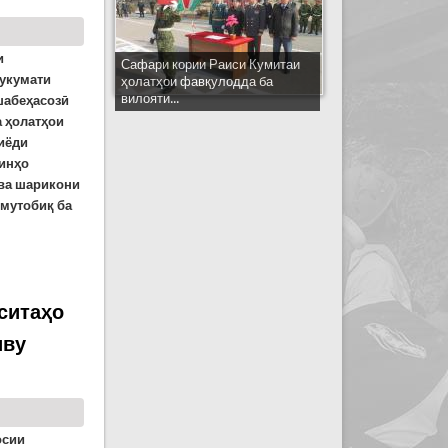
и
Сафари кории Раиси Кумитаи
Ҳукумати
ҳолатҳои фавқулодда ба
вилояти...
шабеҳасозӣ
а ҳолатҳои
иёди
ринҳо
 ва шарикони
 мутобиқ ба
авқулодаи алоқаманд ба вуруди фавриву зиёди
ситаҳо
иву
осии