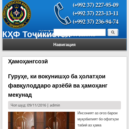
Поиск
КҲФ Тоҷикистон
Форма поиска
Навигация
Ҳамоҳангсозӣ
Гуруҳе, ки вокунишҳо ба ҳолатҳои
фавқулоддаро арзёбӣ ва ҳамоҳанг
мекунад
Чоп шуд: 09/11/2016 |
admin
Инсоният аз оғоз барои
муқобилият бо офатҳои
табиӣ аз ҳама