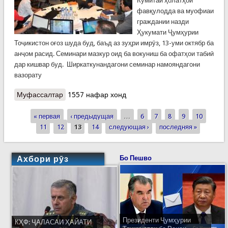
Кумитаи ҳолатҳои
фавқулодда ва муофиаи
граждании назди
Ҳукумати Ҷумҳурии
Тоҷикистон оғоз шуда буд, баъд аз зуҳри имрӯз, 13-уми октябр ба
анҷом расид. Семинари мазкур оид ба вокуниш ба офатҳои табиӣ
дар кишвар буд. Ширкаткунандагони семинар намояндагони
вазорату
Муфассалтар
о Анҷоми семинари дурӯзаи вокуниш ба
1557 нафар хонд
офатҳои табиӣ
« первая
‹ предыдущая
…
6
7
8
9
10
Страницы
11
12
13
14
следующая ›
последняя »
Ахбори рӯз
Бо Пешво
Президенти Ҷумҳурии
КҲФ: ҶАЛАСАИ ҲАЙАТИ