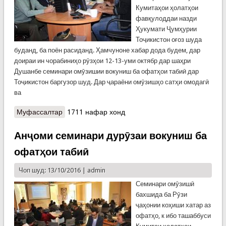
Кумитаҳои ҳолатҳои
фавқулоддаи назди
Ҳукумати Ҷумҳурии
Тоҷикистон оғоз шуда
буданд, ба поён расиданд. Ҳамчуноне хабар дода будем, дар
доираи ин чорабиниҳо рӯзҳои 12-13-уми октябр дар шаҳри
Душанбе семинари омӯзишии вокуниш ба офатҳои табиӣ дар
Тоҷикистон баргузор шуд. Дар ҷараёни омӯзишҳо сатҳи омодагӣ
ва
Муфассалтар
о Ҷамъбасти чорабиниҳо бахшида ба Рӯзи
1711 нафар хонд
ҷаҳонии коҳиши хатари офатҳо
Анҷоми семинари дурӯзаи вокуниш ба
офатҳои табиӣ
Чоп шуд: 13/10/2016 |
admin
Семинари омӯзишӣ
бахшида ба Рӯзи
ҷаҳонии коҳиши хатар аз
офатҳо, к ибо ташаббуси