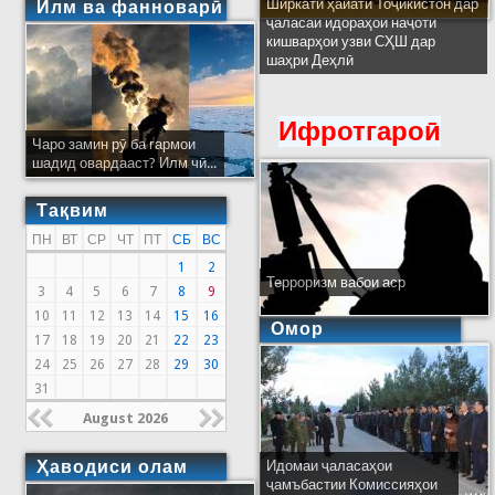
Ширкати ҳайати Тоҷикистон дар
Илм ва фанноварӣ
ҷаласаи идораҳои наҷоти
кишварҳои узви СҲШ дар
шаҳри Деҳлӣ
Ифротгароӣ
Чаро замин рӯ ба гармои
шадид овардааст? Илм чӣ...
Тақвим
ПН
ВТ
СР
ЧТ
ПТ
СБ
ВС
1
2
Терроризм вабои аср
3
4
5
6
7
8
9
10
11
12
13
14
15
16
Омор
17
18
19
20
21
22
23
24
25
26
27
28
29
30
31
August 2026
Ҳаводиси олам
Идомаи ҷаласаҳои
ҷамъбастии Комиссияҳои