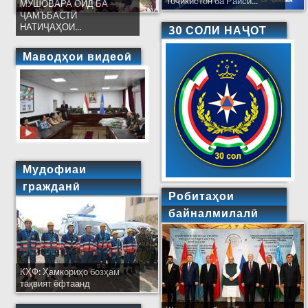
Тоҷикистон ба Раиси...
МУШОВАРА ОИД БА
ҶАМЪБАСТИ
НАТИҶАҲОИ...
30 СОЛИ НАҶОТ
Маводҳои видеоӣ
Мудофиаи
гражданӣ
Робитаҳои
байналмилалӣ
КҲФ: Ҳамкориҳо бозҳам
тақвият ёфтаанд