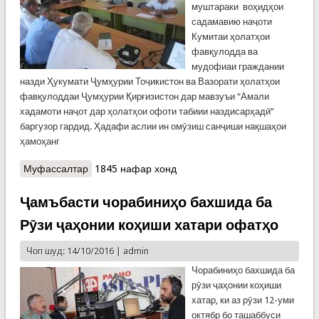
муштараки воҳидҳои
садамавию наҷоти
Кумитаи ҳолатҳои
фавқулодда ва
мудофиаи граждании
назди Ҳукумати Ҷумҳурии Тоҷикистон ва Вазорати ҳолатҳои
фавқулоддаи Ҷумҳурии Қирғизистон дар мавзуъи “Амали
хадамоти наҷот дар ҳолатҳои офоти табиии наздисарҳадӣ”
баргузор гардид. Ҳадафи аслии ин омӯзиш санҷиши нақшаҳои
ҳамоҳанг
Муфассалтар
о Тамрини наздисарҳадии шеваҳои наҷоти
1845 нафар хонд
зарардидагони офатҳои табиӣ дар Исфара
Ҷамъбасти чорабиниҳо бахшида ба
Рӯзи ҷаҳонии коҳиши хатари офатҳо
Чоп шуд: 14/10/2016 |
admin
Чорабиниҳо бахшида ба
рӯзи ҷаҳонии коҳиши
хатар, ки аз рӯзи 12-уми
октябр бо ташаббуси