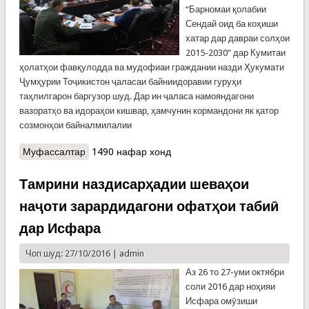
“Барномаи қолабии
Сендай оид ба коҳиши
хатар дар давраи солҳои
2015-2030” дар Кумитаи
ҳолатҳои фавқулодда ва мудофиаи граждании назди Ҳукумати
Ҷумҳурии Тоҷикистон ҷаласаи байниидоравии гуруҳи
таҳлилгарон баргузор шуд. Дар ин ҷаласа намояндагони
вазоратҳо ва идораҳои кишвар, ҳамчунин кормандони як қатор
созмонҳои байналмилалии
Муфассалтар
о Ҷаласаи гуруҳи коршиносн дар Кумитаи
1490 нафар хонд
ҳолатҳои фавқулодда
Тамрини наздисарҳадии шеваҳои
наҷоти зарардидагони офатҳои табиӣ
дар Исфара
Чоп шуд: 27/10/2016 |
admin
Аз 26 то 27-уми октябри
соли 2016 дар ноҳияи
Исфара омӯзиши