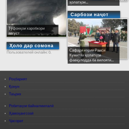
ҳолатҳои...
Сарбози наҷот
Тӯфонҳои харобкори
август
Ҳоло дар сомона
Сафари кории Раиси
Пользователей онлайн: 0.
Кумитаи ҳолатҳои
фавқулодда ба вилояти...
Роҳбарият
Қонун
Таърих
Робитаҳои байналмилалӣ
Ҳамоҳангсозӣ
Ҷасорат