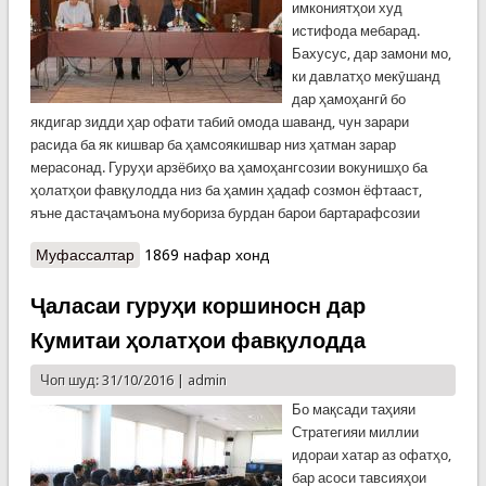
имкониятҳои худ
истифода мебарад.
Бахусус, дар замони мо,
ки давлатҳо мекӯшанд
дар ҳамоҳангӣ бо
якдигар зидди ҳар офати табиӣ омода шаванд, чун зарари
расида ба як кишвар ба ҳамсоякишвар низ ҳатман зарар
мерасонад. Гуруҳи арзёбиҳо ва ҳамоҳангсозии вокунишҳо ба
ҳолатҳои фавқулодда низ ба ҳамин ҳадаф созмон ёфтааст,
яъне дастаҷамъона мубориза бурдан барои бартарафсозии
Муфассалтар
о Гуруҳе, ки вокунишҳо ба ҳолатҳои
1869 нафар хонд
фавқулоддаро арзёбӣ ва ҳамоҳанг мекунад
Ҷаласаи гуруҳи коршиносн дар
Кумитаи ҳолатҳои фавқулодда
Чоп шуд: 31/10/2016 |
admin
Бо мақсади таҳияи
Стратегияи миллии
идораи хатар аз офатҳо,
бар асоси тавсияҳои