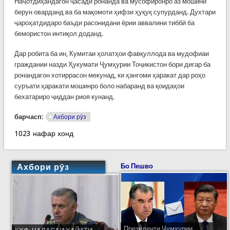
Наҷотдиҳандагон ҷасади ронанда ва мусофиронро аз мошини
берун оварданд ва ба мақомоти ҳифзи ҳуқуқ супурданд. Духтари
ҷароҳатдидаро баъди расонидани ёрии аввалини тиббӣ ба
бемористон интиқол доданд.
Дар робита ба ин, Кумитаи ҳолатҳои фавқуллода ва мудофиаи
граждании назди Ҳукумати Ҷумҳурии Тоҷикистон бори дигар ба
ронандагон хотиррасон мекунад, ки ҳангоми ҳаракат дар роҳо
суръати ҳаракати мошинро боло набаранд ва қоидаҳои
бехатариро ҷиддан риоя кунанд.
барчасп:
Ахбори рӯз
1023 нафар хонд
Ахбори рӯз
Бо Пешво
Президенти Ҷумҳурии