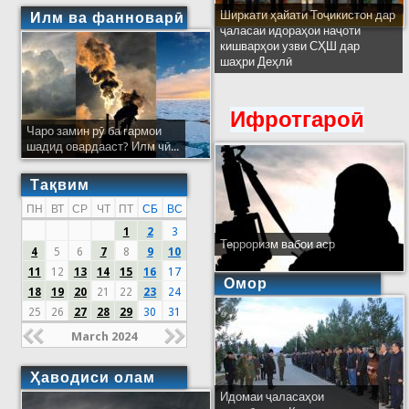
Ширкати ҳайати Тоҷикистон дар
Илм ва фанноварӣ
ҷаласаи идораҳои наҷоти
кишварҳои узви СҲШ дар
шаҳри Деҳлӣ
Ифротгароӣ
Чаро замин рӯ ба гармои
шадид овардааст? Илм чӣ...
Тақвим
ПН
ВТ
СР
ЧТ
ПТ
СБ
ВС
1
2
3
Терроризм вабои аср
4
5
6
7
8
9
10
11
12
13
14
15
16
17
Омор
18
19
20
21
22
23
24
25
26
27
28
29
30
31
March 2024
Ҳаводиси олам
Идомаи ҷаласаҳои