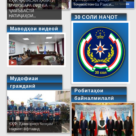
КҲФ: ҶАЛАСАИ ҲАЙАТИ
Тоҷикистон ба Раиси...
МУШОВАРА ОИД БА
ҶАМЪБАСТИ
НАТИҶАҲОИ...
30 СОЛИ НАҶОТ
Маводҳои видеоӣ
Мудофиаи
гражданӣ
Робитаҳои
байналмилалӣ
КҲФ: Ҳамкориҳо бозҳам
тақвият ёфтаанд