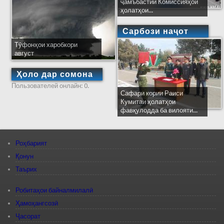
ҷамъбастии Комиссияҳои
ҳолатҳои...
Сарбози наҷот
Тӯфонҳои харобкори
август
Ҳоло дар сомона
Пользователей онлайн: 0.
Сафари кории Раиси
Кумитаи ҳолатҳои
фавқулодда ба вилояти...
Роҳбарият
Қонун
Таърих
Робитаҳои байналмилалӣ
Ҳамоҳангсозӣ
Ҷасорат