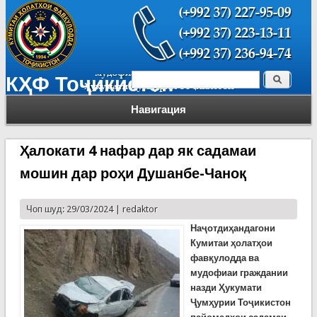
Поиск
КҲФ Тоҷикистон
Форма поиска
Навигация
Ҳалокати 4 нафар дар як садамаи
мошин дар роҳи Душанбе-Чаноқ
Чоп шуд: 29/03/2024 |
redaktor
Наҷотдиҳандагони
Кумитаи ҳолатҳои
фавқулодда ва
мудофиаи граждании
назди Ҳукумати
Ҷумҳурии Тоҷикистон