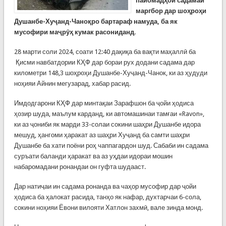
пайомадҳои садамаи
маргбор дар шоҳроҳи
Душанбе-Хуҷанд-Чаноқро бартараф намуда, ба як
мусофири маҷрӯҳ кумак расониданд.
28 марти соли 2024, соати 12:40 дақиқа ба вақти маҳаллӣ ба
Қисми навбатдории КҲФ дар бораи рух додани садама дар
километри 148,3 шоҳроҳи Душанбе-Хуҷанд-Чанок, ки аз ҳудуди
ноҳияи Айнин мегузарад, хабар расид.
Имдодгарони КҲФ дар минтақаи Зарафшон ба ҷойи ҳодиса
ҳозир шуда, маълум карданд, ки автомашинаи тамғаи «Ravon»,
ки аз ҷониби як марди 33-солаи сокини шаҳри Душанбе идора
мешуд, ҳангоми ҳаракат аз шаҳри Хуҷанд ба самти шаҳри
Душанбе ба хати поёни роҳ чаппагардон шуд. Сабаби ин садама
суръати баланди ҳаракат ва аз уҳдаи идораи мошин
набаромадани ронандаи он гуфта шудааст.
Дар натиҷаи ин садама ронанда ва чаҳор мусофир дар ҷойи
ҳодиса ба ҳалокат расида, танҳо як нафар, духтарчаи 6-сола,
сокини ноҳияи Ёвони вилояти Хатлон захмӣ, вале зинда монд.