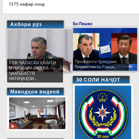
1375 нафар хонд
Ахбори рӯз
Бо Пешво
Президенти Ҷумҳурии
КҲФ: ҶАЛАСАИ ҲАЙАТИ
Тоҷикистон ба Раиси...
МУШОВАРА ОИД БА
ҶАМЪБАСТИ
НАТИҶАҲОИ...
30 СОЛИ НАҶОТ
Маводҳои видеоӣ