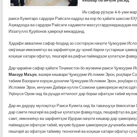
кишвар ба анҷом расид.
Ин сафар рӯзҳои 4-6-уми мар
раиси Кумитаро сардори Раёсати кадрҳо ва кор бо ҳайати шахсии 
Аҳмадзода ва сардори Раёсати хадамоти махсусгардонидашудаи ко
Иззатулло Қурбонов ҳамроҳӣ мекарданд.
Ҳадафи аввалини сафар боздид аз сохторҳои наҷоти Ҷумҳурии Ислом
омӯзиши имкониятҳо ва зарфиятҳои ду ҷониб барои густариши ҳамко
коҳиши хатари офатҳо, пешгирӣ ва рафъи паёмадҳои ҳолатҳои фавқу
Дар ҷараёни сафар ҳайати Тоҷикистон бо муовини раиси Ҷумҳурии И
Манзур Маъун
, вазири кишвари Ҷумҳурии Исломии Эрон, роҳбари С
табиии Вазорати корҳои дохилии Ҷумҳурии Исломии Эрон, роҳбари 
Исломии Эрон, инчунин Дабири кулли Созмони ҳамкориҳои иқтисодӣ 
Уқёнуси Ором оид ба рушди иттилоот дар бораи офатҳои табиӣ мулоқ
Дар ин дидору мулоқотҳо Раиси Кумита оид ба таваҷҷуҳи бевоситаи
дар самти пешгирӣ ва рафъи ҳолатҳои фавқулода, пешрафтҳо ва дас
самт, имконияҳо ва зарфиятҳои Идораи наҷоти кишвар дар ҳамкори
паёмадҳои офатҳои табиӣ, муҳим будани ҳамкориҳои дуҷониба миёни
пешгирӣ аз офатҳои табииву техногенӣ ва коҳиши хатари офатҳо сух