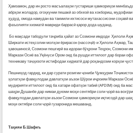
Ҳамзамон, дар ин росто масъалаҳои густариши ҳамкориҳои минбаъда
абрҳои жоладор, огоҳкунии пешакӣ аз обхезӣ ва хокбориш, мудофиаи
ҳудуд, омода намудан ва такмили ихтисоси мутахассисони соҳавӣ в
фаъолияти хизматӣ мавриди баррасӣ қарор дода шуданд.
Бо мақсади табодули таҷриба ҳайат аз Созмони имдоди Ҳилоли Аҳ
Ширкати истеҳсолии молҳои ёрирасон (нассоҷӣ)-и Ҳилоли Аҳмар, Та
ҳавошиносӣ, Созмони пешгирӣ ва идораи бӯҳрони Теҳрон, Созмони им
Маркази Осиё ва Уқёнуси Ором оид ба рушди иттилоот дар бораи офа
техникаву таҷҳизоти истифодаи хидматӣ дар роҳандозии корҳои ҷуст
Пешниҳод гардид, ки дар сурати розигии ҷониби Ҷумҳурии Тоҷикисто
ҳолатҳои фавқулодаи давлатҳои аъзои Шӯрои иҷроияи Маркази Осиё
мудирияти иттилоот оид ба хатари офатҳои табиӣ (APDIM) оид ба ма
шаҳри Душанбе дар нимаи дуюми моҳи сентябри соли ҷорӣ ва вохӯри
фавқулодаи давлатҳои аъзои Созмони ҳамкориҳои иқтисодӣ дар ша
моҳи октябри соли ҷорӣ гузаронида мешаванд.
Таҳияи Б.Шафеъ