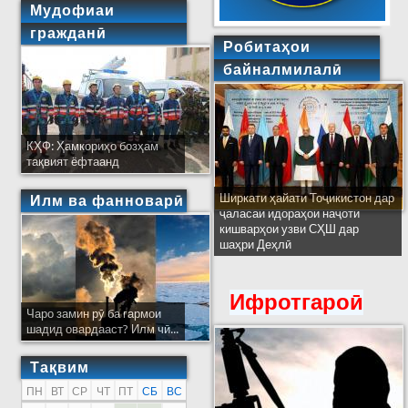
Мудофиаи
гражданӣ
Робитаҳои
байналмилалӣ
КҲФ: Ҳамкориҳо бозҳам
тақвият ёфтаанд
Ширкати ҳайати Тоҷикистон дар
Илм ва фанноварӣ
ҷаласаи идораҳои наҷоти
кишварҳои узви СҲШ дар
шаҳри Деҳлӣ
Ифротгароӣ
Чаро замин рӯ ба гармои
шадид овардааст? Илм чӣ...
Тақвим
ПН
ВТ
СР
ЧТ
ПТ
СБ
ВС