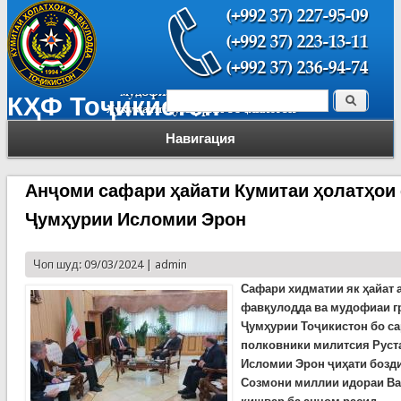
Поиск
КҲФ Тоҷикистон
Форма поиска
Навигация
Анҷоми сафари ҳайати Кумитаи ҳолатҳои
Ҷумҳурии Исломии Эрон
Чоп шуд: 09/03/2024 |
admin
С
афари хидматии як ҳайат 
фавқулодда ва мудофиаи г
Ҷумҳурии Тоҷикистон бо са
полковники милитсия Руст
Исломии Эрон ҷ
иҳати бозд
Созмони миллии идораи Ва