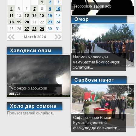
1
2
3
Терроризм вабои аср
4
5
6
7
8
9
10
11
12
13
14
15
16
17
Омор
18
19
20
21
22
23
24
25
26
27
28
29
30
31
March 2024
Ҳаводиси олам
Идомаи ҷаласаҳои
ҷамъбастии Комиссияҳои
ҳолатҳои...
Сарбози наҷот
Тӯфонҳои харобкори
август
Ҳоло дар сомона
Пользователей онлайн: 0.
Сафари кории Раиси
Кумитаи ҳолатҳои
фавқулодда ба вилояти...