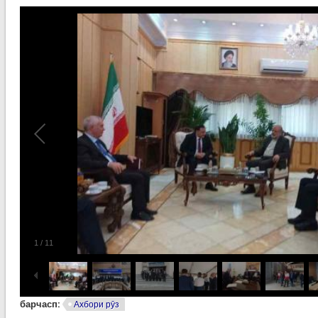
1
/
11
барчасп:
Ахбори рӯз