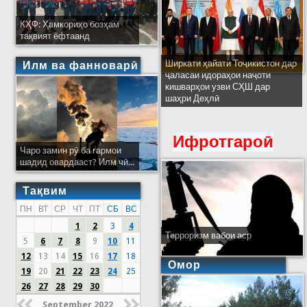
КҲФ: Ҳамкориҳо бозҳам
тақвият ёфтаанд
Ширкати ҳайати Тоҷикистон дар
Илм ва фанноварӣ
ҷаласаи идораҳои наҷоти
кишварҳои узви СҲШ дар
шаҳри Деҳлӣ
Ифротгароӣ
Чаро замин рӯ ба гармои
шадид овардааст? Илм чӣ...
Тақвим
ПН
ВТ
СР
ЧТ
ПТ
СБ
ВС
1
2
3
4
Терроризм вабои аср
5
6
7
8
9
10
11
12
13
14
15
16
17
18
Омор
19
20
21
22
23
24
25
26
27
28
29
30
September 2022