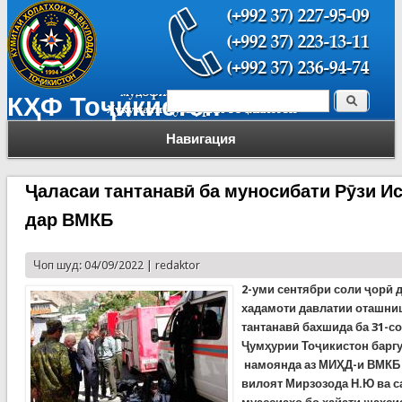
Поиск
КҲФ Тоҷикистон
Форма поиска
Навигация
Ҷаласаи тантанавӣ ба муносибати Рӯзи И
дар ВМКБ
Чоп шуд: 04/09/2022 |
redaktor
2-уми сентябри соли ҷорӣ 
хадамоти давлатии оташн
тантанавӣ бахшида ба 31-с
Ҷумҳурии Тоҷикистон баргу
намоянда аз МИҲД-и ВМКБ 
вилоят Мирзозода Н.Ю ва 