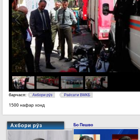
1
/
4
барчасп:
Ахбори рӯз
Раёсати ВМКБ
1500 нафар хонд
Ахбори рӯз
Бо Пешво