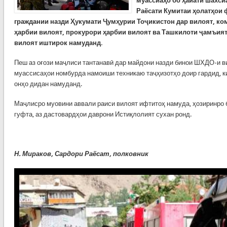
муассиаҳо бо ҳайати шахси
Раёсати Кумитаи ҳолатҳои
граждании назди Ҳукумати Ҷумҳурии Тоҷикистон дар вилоят, ко
ҳарбии вилоят, прокурори ҳарбии вилоят ва Ташкилоти ҷамъия
вилоят иштирок намуданд.
Пеш аз оғози маҷлиси тантанавӣ дар майдони назди бинои ШХДО-и в
муассисаҳои номбурда намоиши техникаю таҷҳизотҳо доир гардид, к
онҳо дидан намуданд.
Маҷлисро муовини аввали раиси вилоят ифтитоҳ намуда, ҳозиринро 
гуфта, аз дастовардҳои даврони Истиқлолият сухан ронд.
Н. Мираков, Сардори Раёсат, полковник