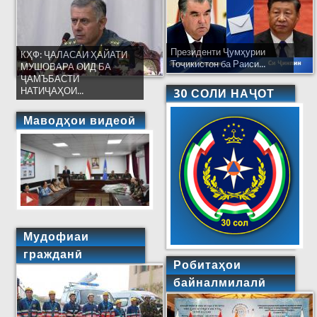
Президенти Ҷумҳурии
КҲФ: ҶАЛАСАИ ҲАЙАТИ
Тоҷикистон ба Раиси...
МУШОВАРА ОИД БА
ҶАМЪБАСТИ
НАТИҶАҲОИ...
30 СОЛИ НАҶОТ
Маводҳои видеоӣ
Мудофиаи
гражданӣ
Робитаҳои
байналмилалӣ