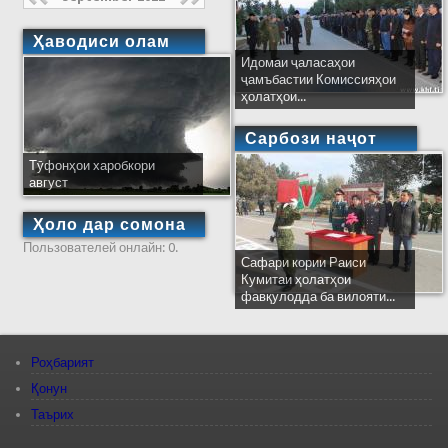
Ҳаводиси олам
Идомаи ҷаласаҳои
ҷамъбастии Комиссияҳои
ҳолатҳои...
Сарбози наҷот
Тӯфонҳои харобкори
август
Ҳоло дар сомона
Пользователей онлайн: 0.
Сафари кории Раиси
Кумитаи ҳолатҳои
фавқулодда ба вилояти...
Роҳбарият
Қонун
Таърих