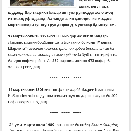
зери об рафтанд ва ё
шикаставу пора
шуданд. Дар таърихи башар ин гуна рӯйдодҳо хеле зиёд
иттифоқ уфтодаанд. Аз чанде аз ин ҳаводис, ки моҳҳои
марти солҳои гуногун рух додаанд, мухтасар ёд мекунем.
17 марти соли 1800
ҳангоми шино дар наздикии бандари
Ливорно киштии бодбонии хати Британия бо номи “
Малика
Шарлота”
(
аввалин киштии флоти ҳарбии Британия, ки ба
номи маликаи ин кишвар номгузорӣ шуда буд
) оташ гирифт ва
баъдан инфиҷор ёфт. Аз
859 сарнишини он 673
нафар ба
ҳалокат расиданд.
**** **** ****
16 марти соли 1801
киштии флоти ҳарбӣ-баҳрии Британияи
Кабир «Invincible» дучори садама шуд ва дар он наздик ба 400
нафар қурбон шуданд.
**** **** ****
24-уми марти соли 1989
танкере, ки ба собиқ
Exxon Shipping
Company
, капитан Ҷозеф Ҳейзлвуд тааллуқ дошт, ба Лонг-Бич