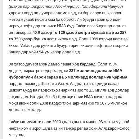
(
шаҳре дар шаҳристони Лос-Анҷелис, Калифорнияи Ҷанубӣ
)
ҳаракат кард ва дучори садама шуд, ки бар асари он ҳазорон
метри мукааб нефти хом ба об рехт. Ин бузургтарин фоҷеаи
ихроҷи нефт дар таърихи ИМА буд. Тибқи арзёбиҳои гуногун аз
ин танкер аз
40,9 ҳазор то 120 ҳазор метри мукааб ва ё аз 257
то 750 ҳазор бушка
нефт ихроҷ шуд. Соли 1989 ихроҷи нефт аз
Exxon Valdez дар рӯйхати бузургтарин ихроҷи нефт дар таърихи
башар дар ҷойи 54-ум қарор дода шуд.
38 ҳазор даъвогарон даъво пешниҳод карданд. Соли 1994
додгоҳ ширкатро водор кард, ки
287 миллион доллари ИМА
ҷубронпулӣ барои зарар ва 5 миллиард доллар чун ҷарима
пардохт намояд. Ширкати
Exxon
ба додгоҳи таҷдиди назар
шикоят бурд ва пардохтҳои ҷаримавиро то 2,5 миллиард доллар
коҳиш дод. Баъдан боз ба Додгоҳи олии ИМА шикоят кард ва
моҳи июни соли 2008 пардохтҳои ҷаримавиро то 507,5 миллион
доллар кам кард.
Тибқи маълумоти соли 2010 ҳоло ҳам тахминан 98 метри мукааб
нефти хоми ихроҷшуда аз ин танкер рег ва хоки Аляскаро ифлос
мекунад.