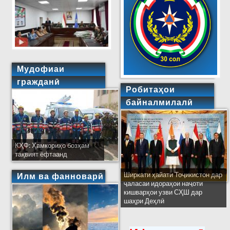
Мудофиаи
гражданӣ
Робитаҳои
байналмилалӣ
КҲФ: Ҳамкориҳо бозҳам
тақвият ёфтаанд
Ширкати ҳайати Тоҷикистон дар
Илм ва фанноварӣ
ҷаласаи идораҳои наҷоти
кишварҳои узви СҲШ дар
шаҳри Деҳлӣ