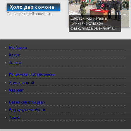
Ҳоло дар сомона
Пользователей онлайн: 0.
Сафари кории Раиси
Кумитаи ҳолатҳои
фавқулодда ба вилояти...
Роҳбарият
Қонун
Таърих
Робитаҳои байналмилалӣ
Ҳамоҳангсозӣ
Ҷасорат
Вазъи ҳавои кишвар
Варақаҳои матбуотӣ
Тамос