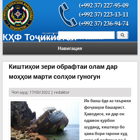
Поиск
КҲФ Тоҷикистон
Форма поиска
Навигация
Киштиҳои зери обрафтаи олам дар
моҳҳои марти солҳои гуногун
Чоп шуд: 17/03/2022 |
redaktor
Ин бахш ёде аз таърихи
фоҷеаҳои башарист.
Ҳаводисе, ки дар он
одамон қурбон
шуданд, киштиҳо бо
ҳама бори гарони худ