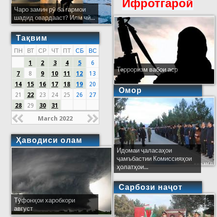
Ифротгароӣ
Чаро замин рӯ ба гармои
шадид овардааст? Илм чӣ...
Тақвим
ПН
ВТ
СР
ЧТ
ПТ
СБ
ВС
1
2
3
4
5
6
Терроризм вабои аср
7
8
9
10
11
12
13
14
15
16
17
18
19
20
Омор
21
22
23
24
25
26
27
28
29
30
31
March 2022
Ҳаводиси олам
Идомаи ҷаласаҳои
ҷамъбастии Комиссияҳои
ҳолатҳои...
Сарбози наҷот
Тӯфонҳои харобкори
август