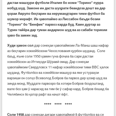
дастаи машҳури футболи Италия бо номи “Торино” пурра
нобуд шуд. Замоне ин даста шуҳрати беандоза дошт ва дар
қораи Аврупо беҳтарин ва нерумандтарин тими футбол ба
шумор мерафт. Ин ҳавопаймо аз Лиссабон баъди бозии
“Торино” бо “Бенфик” парвоз карда буд. Каме дуртар аз
Турин тайёра дар туман андармон шуд ва аз сабаби торикии
ҳаво ба замин зад.
Худи ҳамон сол
дар сонеҳаи ҳавопаймоии Ла-Манш шаш нафар
аз беҳтарин хоккейбозони Чехословакия қурбон шуданд. Соле
баъд, яъне соли 1950 ҳамин гуна фоҷеа ба сари дастаи
хоккейбозон аз Иттиҳоди Шӯравӣ омад. Дар сонеҳаи
ҳавопаймоии Свердловск 11 нафар хокейбозони тими ВВС ҳалок
шуданд. Футболбоз ва хокейбози машҳур ва яке устураҳои
варзиши он солҳо Всеволод Бобров ба парвоз дер ҳозир шуд ва
зинда монд. Муддате парвозро ба хотири Бобров боздоштанд,
вале боз ҳам ӯ нарасид ва тим бе ӯ сафар кард. Бобров бошад ба
Челябинск бо қатор рафт ва наҷот ёфт.
**** **** ****
Соли 1958
дар сонеҳаи дигари ҳавопаймоӣ 8 футболбоз ва се