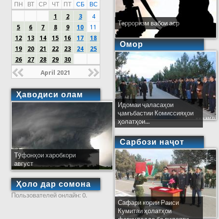
ПН
ВТ
СР
ЧТ
ПТ
СБ
ВС
1
2
3
4
Терроризм вабои аср
5
6
7
8
9
10
11
12
13
14
15
16
17
18
Омор
19
20
21
22
23
24
25
26
27
28
29
30
April 2021
Ҳаводиси олам
Идомаи ҷаласаҳои
ҷамъбастии Комиссияҳои
ҳолатҳои...
Сарбози наҷот
Тӯфонҳои харобкори
август
Ҳоло дар сомона
Пользователей онлайн: 0.
Сафари кории Раиси
Кумитаи ҳолатҳои