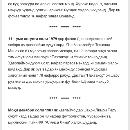
ба кӯҳ бархӯрд ва дар он овезон монд. Хӯрока надошт, одамон
маҷбур буданд гӯшти шарикони мурдаи худро бихӯранд. Дар ин
фоҷеа танҳо 16 нафар зинда монданд.
**** **** ****
11 – уми августи соли 1979
дар фазои Днепродзержинский
якбора ду ҳавопаймо суқут кард. Яке бо хатсайри Тошканд-
Минск бо 83 мусофир парвоз мекард, ки 17 нафари онҳо аъзои
тими футболи машҳури “Пахтакор”-и Ӯзбекистон буданд.
Ҳавопаймои дуюм бо 89 нафар парвоз мекард, ки ҳамагӣ ҳалок
шуданд. Дар як рӯз ва дар як макон ду сонеҳаи мудҳиши
ҳавопаймо ҷони 178 нафарро рабуд. Дастаи “Пахтакор” он шабу
рӯз яке аз дастаҳои пуршуҳрати футболи Шӯравӣ маҳсуб
мешуд.
**** **** ****
Моҳи декабри соли 1987
як ҳавпаймо дар шаҳри Лимои Перу
суқут кард ва дар он 43 нафар футболистон, мураббиён ва
мухлисони тими ФК "Алянса Лима" ҳалок шуданд.