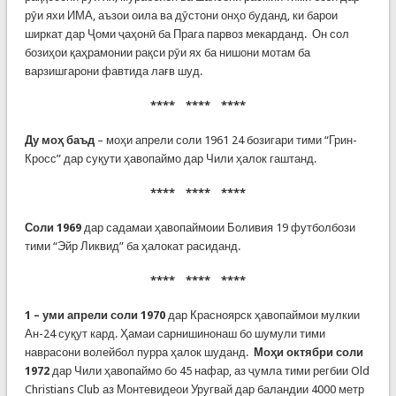
рӯи яхи ИМА, аъзои оила ва дӯстони онҳо буданд, ки барои
ширкат дар Ҷоми ҷаҳонӣ ба Прага парвоз мекарданд. Он сол
бозиҳои қаҳрамонии рақси рӯи ях ба нишони мотам ба
варзишгарони фавтида лағв шуд.
**** **** ****
Ду моҳ баъд
– моҳи апрели соли 1961 24 бозигари тими “Грин-
Кросс” дар суқути ҳавопаймо дар Чили ҳалок гаштанд.
**** **** ****
Соли 1969
дар садамаи ҳавопаймоии Боливия 19 футболбози
тими “Эйр Ликвид” ба ҳалокат расиданд.
**** **** ****
1
– уми апрели соли
1970
дар Красноярск ҳавопаймои мулкии
Ан-24 суқут кард. Ҳамаи сарнишинонаш бо шумули тими
наврасони волейбол пурра ҳалок шуданд.
Моҳи октябри соли
1972
дар Чили ҳавопаймо бо 45 нафар, аз ҷумла тими регбии Old
Christians Club аз Монтевидеои Уругвай дар баландии 4000 метр