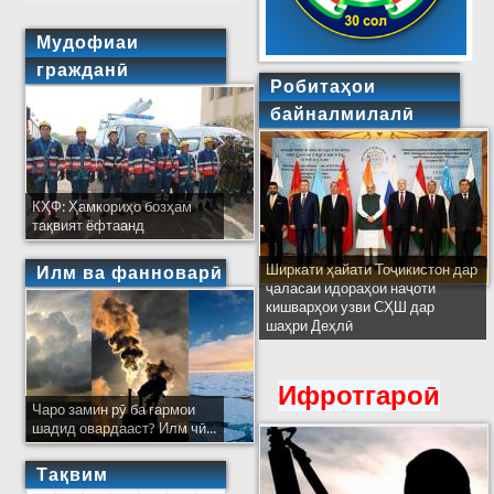
Мудофиаи
гражданӣ
Робитаҳои
байналмилалӣ
КҲФ: Ҳамкориҳо бозҳам
тақвият ёфтаанд
Ширкати ҳайати Тоҷикистон дар
Илм ва фанноварӣ
ҷаласаи идораҳои наҷоти
кишварҳои узви СҲШ дар
шаҳри Деҳлӣ
Ифротгароӣ
Чаро замин рӯ ба гармои
шадид овардааст? Илм чӣ...
Тақвим