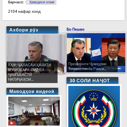
барчасп:
Ҳаводиси олам
2104 нафар хонд
Ахбори рӯз
Бо Пешво
Президенти Ҷумҳурии
КҲФ: ҶАЛАСАИ ҲАЙАТИ
Тоҷикистон ба Раиси...
МУШОВАРА ОИД БА
ҶАМЪБАСТИ
НАТИҶАҲОИ...
30 СОЛИ НАҶОТ
Маводҳои видеоӣ