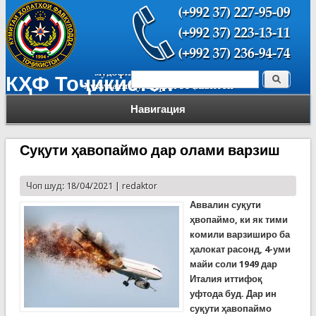
Поиск
КҲФ Тоҷикистон
Форма поиска
Навигация
Суқути ҳавопаймо дар олами варзиш
Чоп шуд: 18/04/2021 |
redaktor
Аввалин суқути
ҳвопаймо, ки як тими
комили варзиширо ба
ҳалокат расонд, 4-уми
майи соли 1949 дар
Италия иттифоқ
уфтода буд. Дар ин
суқути ҳавопаймо