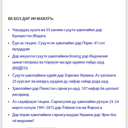
ВА БОЗ ДАР ИН МАВЗӮЪ:
Чаҳордаҳ кушта ва 35 захмии суқути ҳавопаймо дар
Қазоқистон (Видео)
Ёде аз таърих. Суқути як ҳавопаймо дар Порис 47 сол
муқаддам
Дар маҳалли суқути ҳавопаймои Boeing дар Индонезия
шикастапораҳо ва пораҳои ҷасади одамон пайдо шуд
(ВИДЕО)
Суқути ҳавопаймои ҳарбӣ дар Харкови Украина. Аз ҳалокати
25 курсант ва маҷруҳ шудани ду нафар хабар дода шуд
Ҳавопаймо дар Покистон сарнагун шуд. 107 нафар ба ҳалокат
расиданд
Аз саҳифаҳои таърих. Сарнагунии ду ҳавопаймо рӯзҳои 23-24
марти солҳои 1991-2015 дар Ӯзбекистон ва Фаронса
Дар бораи ҳавопаймои сарнагуншудаи Украина дар Эрон боз
чӣ медонем?