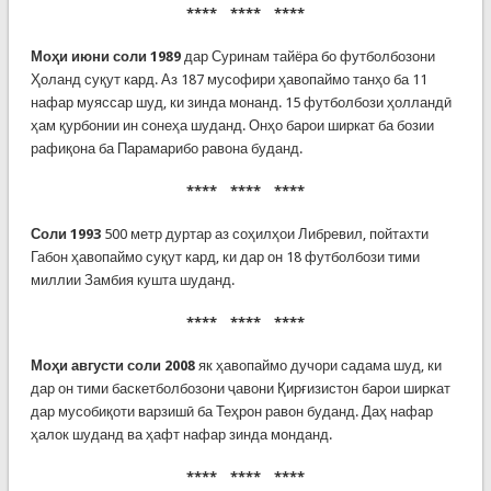
**** **** ****
Моҳи июни соли 1989
дар Суринам тайёра бо футболбозони
Ҳоланд суқут кард. Аз 187 мусофири ҳавопаймо танҳо ба 11
нафар муяссар шуд, ки зинда монанд. 15 футболбози ҳолландӣ
ҳам қурбонии ин сонеҳа шуданд. Онҳо барои ширкат ба бозии
рафиқона ба Парамарибо равона буданд.
**** **** ****
Соли 1993
500 метр дуртар аз соҳилҳои Либревил, пойтахти
Габон ҳавопаймо суқут кард, ки дар он 18 футболбози тими
миллии Замбия кушта шуданд.
**** **** ****
Моҳи августи соли 2008
як ҳавопаймо дучори садама шуд, ки
дар он тими баскетболбозони ҷавони Қирғизистон барои ширкат
дар мусобиқоти варзишӣ ба Теҳрон равон буданд. Даҳ нафар
ҳалок шуданд ва ҳафт нафар зинда монданд.
**** **** ****