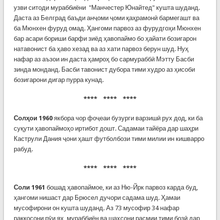
узви ситоди мураббиёни "Манчестер Юнайтед" кушта шуданд.
Даста аз Белград баъди анҷоми ҷоми қаҳрамонӣ бармегашт ва
ба Мюнхен фуруд омад. Ҳангоми парвоз аз фурудгоҳи Мюнхен
бар асари бориши барфи зиёд ҳавопаймо бо ҳайати бозигарон
натавонист ба ҳаво хезад ва аз хати парвоз берун шуд. Нуҳ
нафар аз аъзои ин даста ҳамроҳ бо сармураббӣ Мэтту Басби
зинда монданд. Басби тавонист дубора тими худро аз ҳисоби
бозигарони дигар пурра кунад.
**** **** ****
Солҳои 1960
якбора чор фоҷеаи бузурги варзишӣ рух дод, ки ба
суқути ҳавопаймоҳо иртибот дошт. Садамаи тайёра дар шаҳри
Каструли Дания ҷони ҳашт футболбози тими милии ин кишварро
рабуд.
**** **** ****
Соли 1961
бошад ҳавопаймое, ки аз Ню-Йрк парвоз карда буд,
ҳангоми нишаст дар Брюсел дучори садама шуд. Ҳамаи
мусофирони он кушта шуданд. Аз 73 мусофир 34 нафар
раққосони рӯи ях, мураббиён ва шахсони расмии тими бозӣ дар