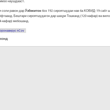
 имзо наушдааст.
и соли равон дар
Ӯзбекитон
боз 192 сироятшудаи нав ба КОВИД-19 сабт ш
фтаанд. Бештари сироятшудагон дар шаҳри Тошканд (120 нафар) ва вило
4 нафар) мебошанд.
оронавирус nCov
 хонд