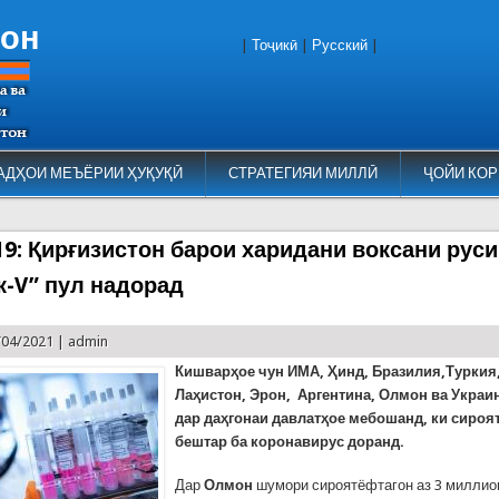
тон
|
Тоҷикӣ
|
Русский
|
АДҲОИ МЕЪЁРИИ ҲУҚУҚӢ
СТРАТЕГИЯИ МИЛЛӢ
ҶОЙИ КОР
9: Қирғизистон барои харидани воксани рус
к-V” пул надорад
/04/2021 |
admin
Кишвар
ҳое чун ИМА, Ҳинд,
Бразилия,Туркия
Ла
ҳистон, Эрон,
Аргентина, Олмон ва Украи
дар даҳгонаи давлатҳое мебошанд, ки сиро
бештар ба коронавирус доранд.
Дар
Олмон
шумори сироятёфтагон аз 3 миллио