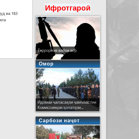
Ифротгароӣ
уд ва 183
яти
Терроризм вабои аср
Омор
Идомаи ҷаласаҳои ҷамъбастии
Комиссияҳои ҳолатҳои...
Сарбози наҷот