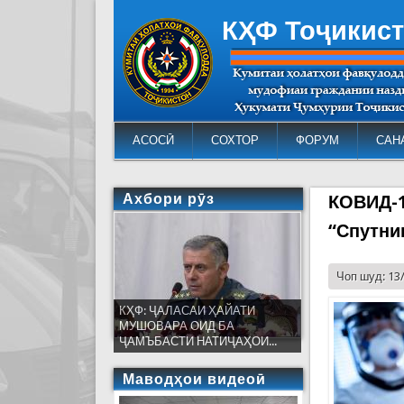
КҲФ Тоҷикис
АСОСӢ
СОХТОР
ФОРУМ
САН
Ахбори рӯз
КОВИД-1
“Спутни
Чоп шуд: 13
КҲФ: ҶАЛАСАИ ҲАЙАТИ
МУШОВАРА ОИД БА
ҶАМЪБАСТИ НАТИҶАҲОИ...
Маводҳои видеоӣ