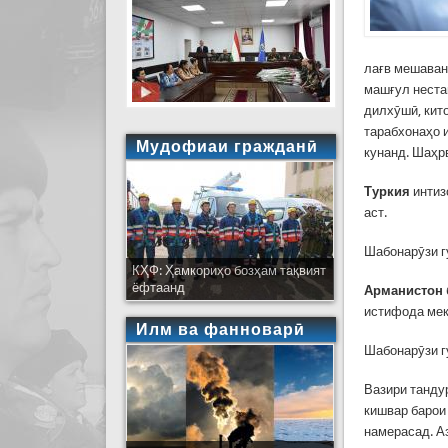
лағв мешаванд
машғул нестан
дилхӯшӣ, кито
тарабхонаҳо и
Мудофиаи гражданӣ
кунанд. Шаҳр
Туркия
интиз
аст.
Шабонарӯзи г
КҲФ: Ҳамкориҳо бозҳам тақвият
ёфтаанд
Арманистон
истифода ме
Илм ва фанноварӣ
Шабонарӯзи г
Вазири танду
кишвар барои
намерасад. Аз