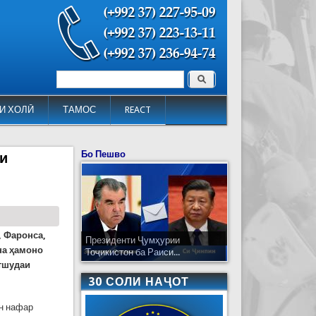
Поиск
Форма поиска
И ХОЛӢ
ТАМОС
REACT
Бо Пешво
ии
, Фаронса,
Президенти Ҷумҳурии
на
ҳамоно
Тоҷикистон ба Раиси...
ятшудаи
30 СОЛИ НАҶОТ
н нафар