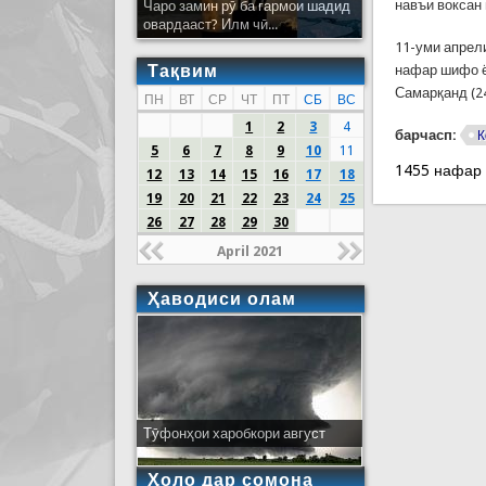
навъи воксан
Чаро замин рӯ ба гармои шадид
овардааст? Илм чӣ...
11-уми апрел
Тақвим
нафар шифо ё
Самарқанд (2
ПН
ВТ
СР
ЧТ
ПТ
СБ
ВС
1
2
3
4
барчасп:
К
5
6
7
8
9
10
11
1455 нафар
12
13
14
15
16
17
18
19
20
21
22
23
24
25
26
27
28
29
30
April 2021
Ҳаводиси олам
Тӯфонҳои харобкори август
Ҳоло дар сомона