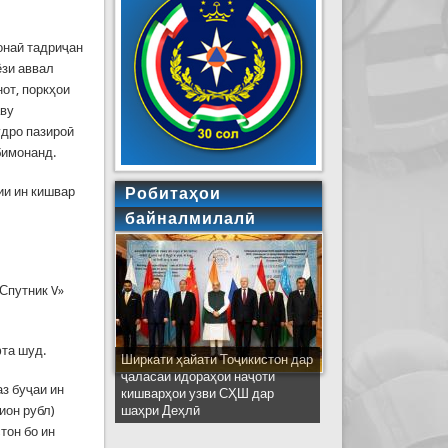
онаӣ тадриҷан
ёзи аввал
нот, поркҳои
аву
удро пазироӣ
бимонанд.
ии ин кишвар
Робитаҳои
байналмилалӣ
Спутник V»
фта шуд.
Ширкати ҳайати Тоҷикистон дар
ҷаласаи идораҳои наҷоти
з буҷаи ин
кишварҳои узви СҲШ дар
ион рубл)
шаҳри Деҳлӣ
тон бо ин