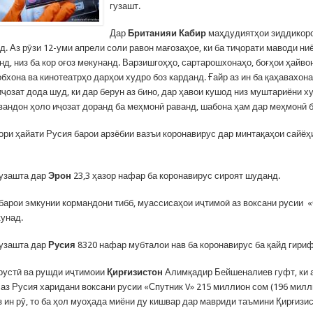
гузашт.
Дар
Британияи Кабир
маҳдудиятҳои зиддикор
. Аз рӯзи 12-уми апрели соли равон мағозаҳое, ки ба тиҷорати маводи ни
д, низ ба кор оғоз мекунанд. Варзишгоҳҳо, сартарошхонаҳо, боғҳои ҳайво
бхона ва кинотеатрҳо дарҳои худро боз карданд. Ғайр аз ин ба қаҳавахон
ҷозат дода шуд, ки дар берун аз бино, дар ҳавои кушод низ муштариёни х
вандон ҳоло иҷозат доранд ба меҳмонӣ раванд, шабона ҳам дар меҳмонӣ 
ори ҳайати Русия барои арзёбии вазъи коронавирус дар минтақаҳои сайёҳ
узашта дар
Эрон
23,3 ҳазор нафар ба коронавирус сироят шуданд.
барои эмкунии кормандони тибб, муассисаҳои иҷтимоӣ аз воксани русии «
кунад.
узашта дар
Русия
8320 нафар мубталои нав ба коронавирус ба қайд гири
рустӣ ва рушди иҷтимоии
Қирғизистон
Алимқадир Бейшеналиев гуфт, ки а
 аз Русия харидани воксани русии «Спутник V» 215 миллион сом (196 милл
 ин рӯ, то ба ҳол муоҳада миёни ду кишвар дар мавриди таъмини Қирғизис