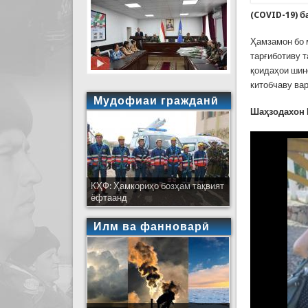
(COVID-19) б
Ҳамзамон бо 
тарғиботиву 
қоидаҳои шин
китобчаву ва
Мудофиаи гражданӣ
Шаҳзодахон 
КҲФ: Ҳамкориҳо бозҳам тақвият
ёфтаанд
Илм ва фанноварӣ