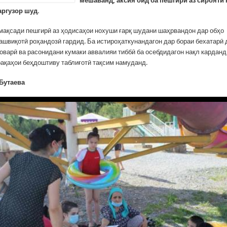
мешаванд, аксия оид ба пешгирӣ аз сирояти
аргузор шуд.
мақсади пешгирӣ аз ҳодисаҳои нохуши ғарқ шудани шаҳрвандон дар обҳо
ташвиқотӣ роҳандозӣ гардид. Ба истироҳаткунандагон дар бораи бехатарӣ 
оварӣ ва расонидани кумаки аввалияи тиббӣ ба осебдидагон нақл карданд 
рақаҳои беҳдоштиву таблиғотӣ тақсим намуданд.
Бутаева