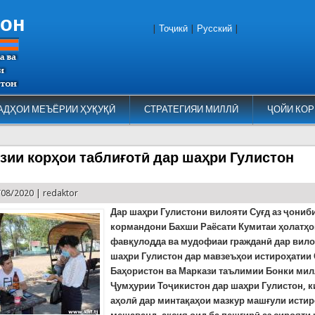
тон
|
Тоҷикӣ
|
Русский
|
АДҲОИ МЕЪЁРИИ ҲУҚУҚӢ
СТРАТЕГИЯИ МИЛЛӢ
ҶОЙИ КОР
зии корҳои таблиғотӣ дар шаҳри Гулистон
/08/2020 |
redaktor
Дар шаҳри Гулистони вилояти Суғд аз ҷониб
кормандони Бахши Раёсати Кумитаи ҳолатҳ
фавқулодда ва мудофиаи гражданӣ дар вило
шаҳри Гулистон дар мавзеъҳои истироҳатии 
Баҳористон ва Маркази таълимии Бонки ми
Ҷумҳурии Тоҷикистон дар шаҳри Гулистон, к
аҳолӣ дар минтақаҳои мазкур машғули истир