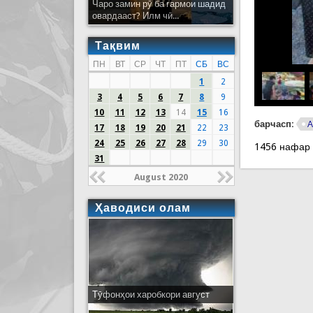
Чаро замин рӯ ба гармои шадид
овардааст? Илм чӣ...
Тақвим
ПН
ВТ
СР
ЧТ
ПТ
СБ
ВС
1
2
3
4
5
6
7
8
9
10
11
12
13
14
15
16
барчасп:
А
17
18
19
20
21
22
23
24
25
26
27
28
29
30
1456 нафар
31
August 2020
Ҳаводиси олам
Тӯфонҳои харобкори август