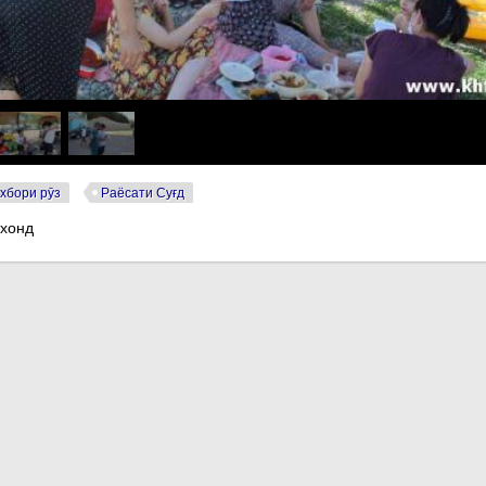
хбори рӯз
Раёсати Суғд
 хонд