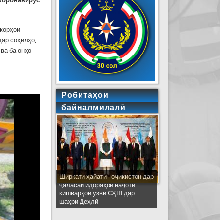
 коронавирус
 корҳои
дар соҳилҳо,
ва ба онҳо
Робитаҳои
байналмилалӣ
Ширкати ҳайати Тоҷикистон дар
ҷаласаи идораҳои наҷоти
кишварҳои узви СҲШ дар
шаҳри Деҳлӣ