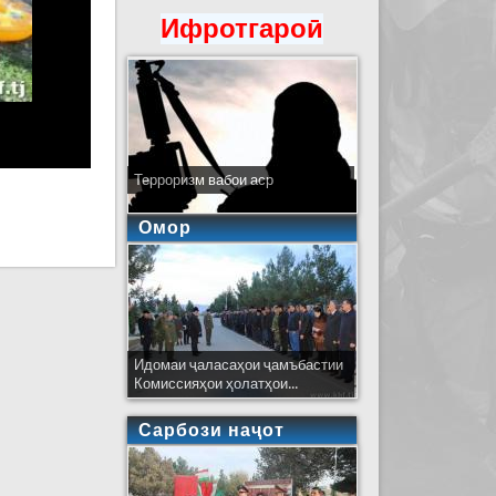
Ифротгароӣ
Терроризм вабои аср
Омор
Идомаи ҷаласаҳои ҷамъбастии
Комиссияҳои ҳолатҳои...
Сарбози наҷот