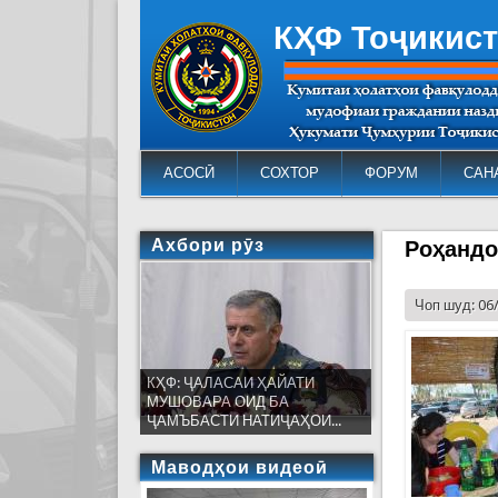
КҲФ Тоҷикис
АСОСӢ
СОХТОР
ФОРУМ
САН
Ахбори рӯз
Роҳандо
Чоп шуд: 06
КҲФ: ҶАЛАСАИ ҲАЙАТИ
МУШОВАРА ОИД БА
ҶАМЪБАСТИ НАТИҶАҲОИ...
Маводҳои видеоӣ