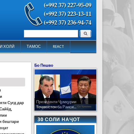
Поиск
Форма поиска
И ХОЛӢ
ТАМОС
REACT
Бо Пешво
и
ои
Президенти Ҷумҳурии
яти Суғд дар
Тоҷикистон ба Раиси...
Сайёд,
ллии
30 СОЛИ НАҶОТ
и бештари
оҳат