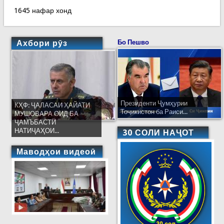
1645 нафар хонд
Ахбори рӯз
Бо Пешво
Президенти Ҷумҳурии
КҲФ: ҶАЛАСАИ ҲАЙАТИ
Тоҷикистон ба Раиси...
МУШОВАРА ОИД БА
ҶАМЪБАСТИ
НАТИҶАҲОИ...
30 СОЛИ НАҶОТ
Маводҳои видеоӣ