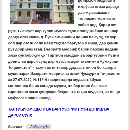
қоидаҳои беҳдоштӣ
имрӯз аз оғози дарсҳо
дар муассисаҳои
таълимии мамлакат
хабар дод. Қарор аст
рӯзи 17 август дар кулли муассисҳои оливу миёнаи кишвар
дарҳо оғоз шаванд. Рӯзи анъанавии дониш ва сулҳ, ки ҳар
сол дар оғози соли нави таҳсил баргузор мешуд, дар ҳамин
рӯз доир мешавад. Вазорати маориф барои барҳам додани
ҳама сӯитафоҳумҳо “Тартиби омодагӣ ва баргузории Рӯзим
дониш ва дарси сулҳ дар муассисаҳои таълимии Ҷумҳурии
Тоҷикистон” – таҳия ва интишор додааст, ки он бо қарори
мушовараи Вазорати маориф ва илми Ҷумҳурии Тоҷикистон
аз 27.07.2020, №11/19 тасдиқ карда шудааст. Шумо
метавонед бо ин санади муҳим, ки бар пояи ба назар
гирифтани ҳама қоидаҳои беҳдоштӣ таҳия шудааст, аз ин ҷо
муфассал ошно шавед:
ТАРТИБИ ОМОДАГӢ ВА БАРГУЗОРИИ РӮЗИ ДОНИШ ВА
ДАРСИ СУЛҲ
барчасп:
Ахбори рӯз