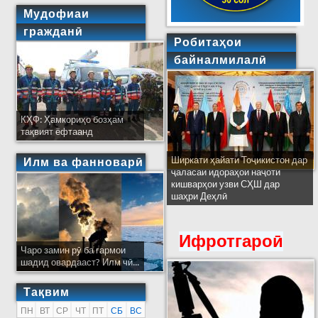
Мудофиаи
гражданӣ
Робитаҳои
байналмилалӣ
КҲФ: Ҳамкориҳо бозҳам
тақвият ёфтаанд
Ширкати ҳайати Тоҷикистон дар
Илм ва фанноварӣ
ҷаласаи идораҳои наҷоти
кишварҳои узви СҲШ дар
шаҳри Деҳлӣ
Ифротгароӣ
Чаро замин рӯ ба гармои
шадид овардааст? Илм чӣ...
Тақвим
ПН
ВТ
СР
ЧТ
ПТ
СБ
ВС