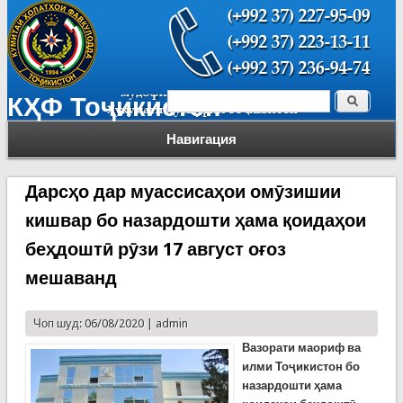
Поиск
КҲФ Тоҷикистон
Форма поиска
Навигация
Дарсҳо дар муассисаҳои омӯзишии
кишвар бо назардошти ҳама қоидаҳои
беҳдоштӣ рӯзи 17 август оғоз
мешаванд
Чоп шуд: 06/08/2020 |
admin
Вазорати маориф ва
илми Тоҷикистон бо
назардошти ҳама