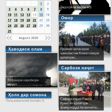
1
2
Терроризм вабои аср
3
4
5
6
7
8
9
10
11
12
13
14
15
16
Омор
17
18
19
20
21
22
23
24
25
26
27
28
29
30
31
August 2020
Ҳаводиси олам
Идомаи ҷаласаҳои
ҷамъбастии Комиссияҳои
ҳолатҳои...
Сарбози наҷот
Тӯфонҳои харобкори
август
Ҳоло дар сомона
Сафари кории Раиси
Пользователей онлайн: 0.
Кумитаи ҳолатҳои
фавқулодда ба вилояти...