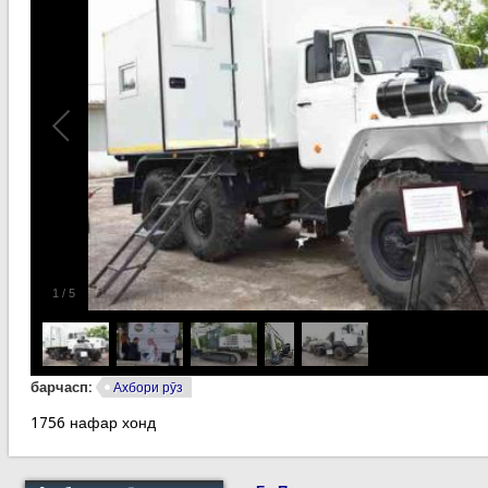
1
/
5
барчасп:
Ахбори рӯз
1756 нафар хонд