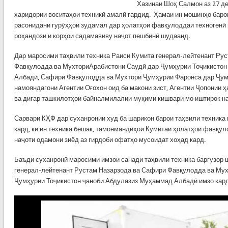
Хазинаи Шоҳ Салмон аз 27 де
харидории воситаҳои техникӣ амалӣ гардид. Ҳамаи ин мошинҳо баро
расонидани гурӯҳҳои зудамал дар ҳолатҳои фавқулоддаи техногенӣ 
роҳандози и корҳои садамавиву наҷот пешбинӣ шудаанд.
Дар маросими таҳвили техника Раиси Кумита генерал-лейтенант Ру
Фавқулодда ва МухториАрабистони Саудӣ дар Ҷумҳурии Тоҷикистон
Албадӣ, Сафири Фавқулодда ва Мухтори Ҷумҳурии Фаронса дар Ҷум
намояндагони Агентии Оғохон оид ба макони зист, Агентии Ҷопонии 
ва дигар ташкилотҳои байналмилалии муқими кишвари мо иштирок н
Сарвари КҲФ дар суханронии худ ба шарикон барои таҳвили техника 
кард, ки ин техника бешак, тамонмандиҳои Кумитаи ҳолатҳои фавқул
наҷоти одамони зиёд аз гирдоби офатҳо мусоидат хоҳад кард.
Баъди суханронӣ маросими имзои санади таҳвили техника баргузор
генерал-лейтенант Рустам Назарзода ва Сафири Фавқулодда ва Мух
Ҷумҳурии Тоҷикистон ҷаноби Абдулазиз Муҳаммад Албадӣ имзо кар