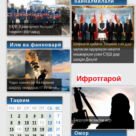
байналмилалӣ
КҲФ: Ҳамкориҳо бозҳам
тақвият ёфтаанд
Ширкати ҳайати Тоҷикистон дар
Илм ва фанноварӣ
ҷаласаи идораҳои наҷоти
кишварҳои узви СҲШ дар
шаҳри Деҳлӣ
Ифротгароӣ
Чаро замин рӯ ба гармои
шадид овардааст? Илм чӣ...
Тақвим
ПН
ВТ
СР
ЧТ
ПТ
СБ
ВС
1
2
3
4
5
6
7
Терроризм вабои аср
8
9
10
11
12
13
14
15
16
17
18
19
20
21
Омор