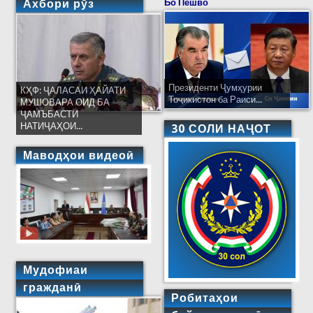
Ахбори рӯз
Бо Пешво
Президенти Ҷумҳурии
КҲФ: ҶАЛАСАИ ҲАЙАТИ
Тоҷикистон ба Раиси...
МУШОВАРА ОИД БА
ҶАМЪБАСТИ
НАТИҶАҲОИ...
30 СОЛИ НАҶОТ
Маводҳои видеоӣ
Мудофиаи
гражданӣ
Робитаҳои