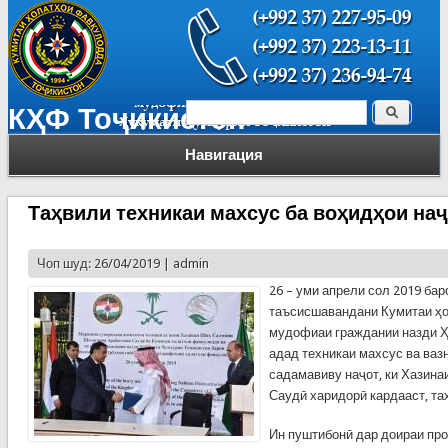
Поиск
КҲФ Тоҷикистон
Форма поиска
Навигация
Таҳвили техникаи махсус ба воҳидҳои на
Чоп шуд: 26/04/2019 |
admin
26 – уми апрели сол 2019 бар
таъсисшавандани Кумитаи ҳ
мудофиаи граждании назди Ҳ
адад техникаи махсус ва ваз
садамавиву наҷот, ки Хазин
Саудӣ харидорӣ кардааст, та
Ин пуштибонӣ дар доираи пр