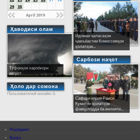
22
23
24
25
26
27
28
29
30
April 2019
Ҳаводиси олам
Идомаи ҷаласаҳои
ҷамъбастии Комиссияҳои
ҳолатҳои...
Сарбози наҷот
Тӯфонҳои харобкори
август
Ҳоло дар сомона
Пользователей онлайн: 0.
Сафари кории Раиси
Кумитаи ҳолатҳои
фавқулодда ба вилояти...
Роҳбарият
Қонун