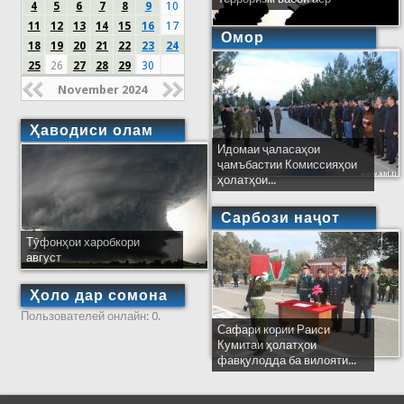
4
5
6
7
8
9
10
11
12
13
14
15
16
17
Омор
18
19
20
21
22
23
24
25
26
27
28
29
30
November 2024
Ҳаводиси олам
Идомаи ҷаласаҳои
ҷамъбастии Комиссияҳои
ҳолатҳои...
Сарбози наҷот
Тӯфонҳои харобкори
август
Ҳоло дар сомона
Пользователей онлайн: 0.
Сафари кории Раиси
Кумитаи ҳолатҳои
фавқулодда ба вилояти...