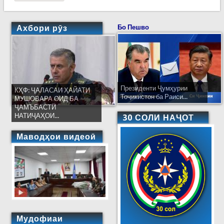
расида дар ноҳияи Тоҷикободро эълон кард
Ахбори рӯз
Бо Пешво
Президенти Ҷумҳурии
КҲФ: ҶАЛАСАИ ҲАЙАТИ
Тоҷикистон ба Раиси...
МУШОВАРА ОИД БА
ҶАМЪБАСТИ
НАТИҶАҲОИ...
30 СОЛИ НАҶОТ
Маводҳои видеоӣ
Мудофиаи