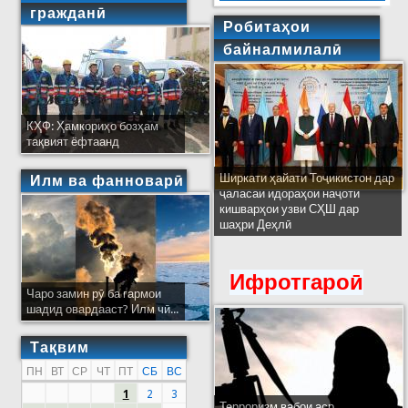
гражданӣ
Робитаҳои
байналмилалӣ
КҲФ: Ҳамкориҳо бозҳам
тақвият ёфтаанд
Ширкати ҳайати Тоҷикистон дар
Илм ва фанноварӣ
ҷаласаи идораҳои наҷоти
кишварҳои узви СҲШ дар
шаҳри Деҳлӣ
Ифротгароӣ
Чаро замин рӯ ба гармои
шадид овардааст? Илм чӣ...
Тақвим
ПН
ВТ
СР
ЧТ
ПТ
СБ
ВС
1
2
3
Терроризм вабои аср