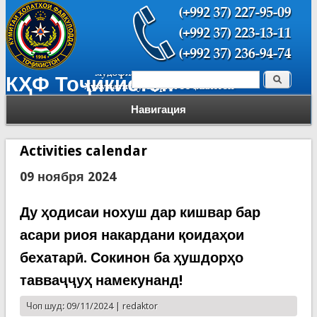
Поиск
КҲФ Тоҷикистон
Форма поиска
Навигация
Activities calendar
09 ноября 2024
Ду ҳодисаи нохуш дар кишвар бар
асари риоя накардани қоидаҳои
бехатарӣ. Сокинон ба ҳушдорҳо
тавваҷҷуҳ намекунанд!
Чоп шуд: 09/11/2024 |
redaktor