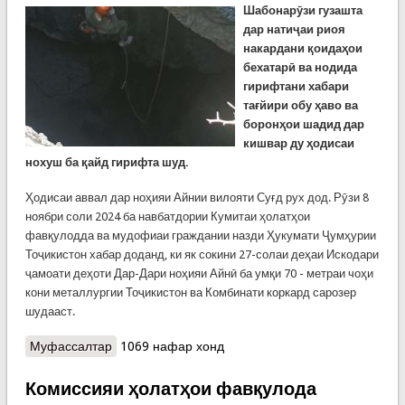
Шабонарӯзи гузашта
дар натиҷаи риоя
накардани қоидаҳои
бехатарӣ ва нодида
гирифтани хабари
тағйири обу ҳаво ва
боронҳои шадид дар
кишвар ду ҳодисаи
нохуш ба қайд гирифта шуд.
Ҳодисаи аввал дар ноҳияи Айнии вилояти Суғд рух дод. Рӯзи 8
ноябри соли 2024 ба навбатдории Кумитаи ҳолатҳои
фавқулодда ва мудофиаи граждании назди Ҳукумати Ҷумҳурии
Тоҷикистон хабар доданд, ки як сокини 27-солаи деҳаи Искодари
ҷамоати деҳоти Дар-Дари ноҳияи Айнӣ ба умқи 70 - метраи чоҳи
кони металлургии Тоҷикистон ва Комбинати коркард сарозер
шудааст.
Муфассалтар
о Ду ҳодисаи нохуш дар кишвар бар асари риоя
1069 нафар хонд
накардани қоидаҳои бехатарӣ. Сокинон ба
ҳушдорҳо тавваҷҷуҳ намекунанд!
Комиссияи ҳолатҳои фавқулода